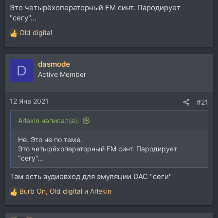
Это четырёхоператорный FM синт. Пародирует
"сегу"...
Old digital
Р
е
а
dasmode
к
D
ц
Active Member
и
и
12 Янв 2021
:
#21
Arlekin написал(а):
Не. Это не по теме.
Это четырёхоператорный FM синт. Пародирует
"сегу"...
Там есть аудиовход для эмуляции DAC "сеги"
Burb On
,
Old digital
и
Arlekin
Р
е
а