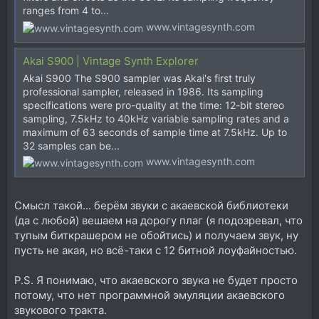
ranges from 4 to...
www.vintagesynth.com
Akai S900 | Vintage Synth Explorer
Akai S900 The S900 sampler was Akai's first truly
professional sampler, released in 1986. Its sampling
specifications were pro-quality at the time: 12-bit stereo
sampling, 7.5kHz to 40kHz variable sampling rates and a
maximum of 63 seconds of sample time at 7.5kHz. Up to
32 samples can be...
www.vintagesynth.com
Смысл такой... берём звуки с акаевской библиотеки
(да с любой) вешаем на дорогу плаг (я подозревал, что
тупым биткрашером не обойтись) и получаем звук, ну
пусть не акая, но всё-таки с 12 битной лоуфайностью.
P.S. Я понимаю, что акаевского звука не будет просто
потому, что нет программной эмуляции акаевского
звукового тракта.