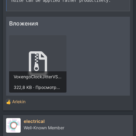
noise can be applied rather productively.
Вложения
VoxengoClockJitterVST14.zip
322,8 KB · Просмотры: 320
Arlekin
Р
е
а
electrical
к
ц
Well-Known Member
и