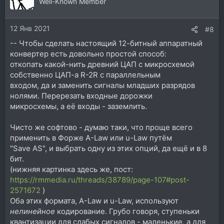
ц
Well-Known Member
и
и
12 Янв 2021
:
#8
-- Чтобы сделать настоящий 12-битный аппаратный
конвертер есть довольно простой способ:
откопать какой-нить древний ЦАП с микросхемой
собственно ЦАП-а R-2R c параллельным
входом, да и заменить сигналы младших разрядов
нолями. Перерезать входные дорожки
микросхемы, а её входы - заземлить.
Чисто же софтово - думаю таки, что проще всего
применить в Форже A-Law или u-Law путём
"Save AS", и выбрать одну из этих опций, да ещё и в 8
бит.
(нижняя картинка здесь же, пост:
https://rmmedia.ru/threads/38789/page-107#post-
2571672
)
Оба этих формата, A-Law и u-Law, используют
нелинейное
кодирование. Грубо говоря, ступеньки
квантизации для слабых сигналов - маленькие, а для