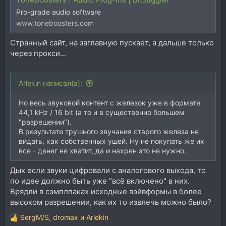
Pro-grade audio software
www.toneboosters.com
Странный сайт, на заглавную пускает, а дальше только
через прокси...
Arlekin написал(а):
Но весь звуковой контент с железок уже в формате
44,1 kHz / 16 bit (а то и в существенно большем
"разрешении").
В результате трушного звучания старого железа не
видать, как собственных ушей. Ну не покупать же их
все - денег не хватит, да и нахрен это не нужно.
Дык если звуки цифровали с аналогового выхода, то
по идее должно быть уже "всё включено" в них.
Врядли в сэмплпаках исходные вэйвформы в более
высоком разрешении, как их то извлечь можно было?
SergM/S
,
dromax
и
Arlekin
Р