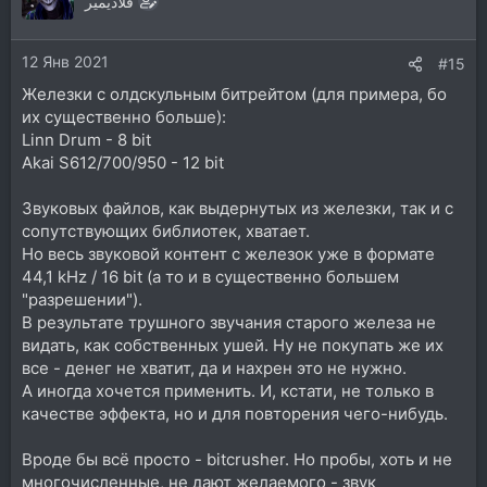
فلاديمير
и
и
12 Янв 2021
:
#15
Железки с олдскульным битрейтом (для примера, бо
их существенно больше):
Linn Drum - 8 bit
Akai S612/700/950 - 12 bit
Звуковых файлов, как выдернутых из железки, так и с
сопутствующих библиотек, хватает.
Но весь звуковой контент с железок уже в формате
44,1 kHz / 16 bit (а то и в существенно большем
"разрешении").
В результате трушного звучания старого железа не
видать, как собственных ушей. Ну не покупать же их
все - денег не хватит, да и нахрен это не нужно.
А иногда хочется применить. И, кстати, не только в
качестве эффекта, но и для повторения чего-нибудь.
Вроде бы всё просто - bitcrusher. Но пробы, хоть и не
многочисленные, не дают желаемого - звук