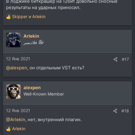
В лоджике биткрашер на 12бит довольно сносные
результаты на ударных приносил.
Skipper
и
Arlekin
Р
е
а
Arlekin
к
ц
فلاديمير
и
и
12 Янв 2021
:
#17
@alexpen
, он отдельным VST есть?
alexpen
Well-Known Member
12 Янв 2021
#18
@Arlekin
, нет, внутренний плагин.
Arlekin
Р