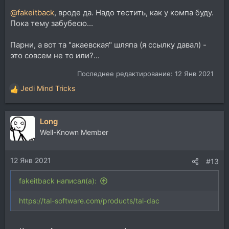
@fakeitback
, вроде да. Надо тестить, как у компа буду.
Пока тему забубесю...
Парни, а вот та "акаевская" шляпа (я ссылку давал) -
это совсем не то или?...
Последнее редактирование:
12 Янв 2021
Jedi Mind Tricks
Р
е
а
Long
к
ц
Well-Known Member
и
и
12 Янв 2021
:
#13
fakeitback написал(а):
https://tal-software.com/products/tal-dac