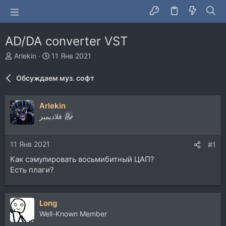
AD/DA converter VST
А
Д
Arlekin
11 Янв 2021
в
а
т
т
Обсуждаем муз. софт
о
а
р
н
т
а
Arlekin
е
ч
فلاديمير
м
а
ы
л
а
11 Янв 2021
#1
Как сэмулировать восьмибитный ЦАП?
Есть плаги?
Long
Well-Known Member