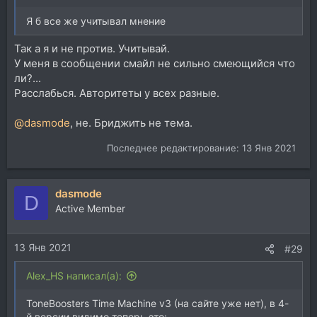
Я б все же учитывал мнение
Так а я и не против. Учитывай.
У меня в сообщении смайл не сильно смеющийся что
ли?...
Расслабься. Авторитеты у всех разные.
@dasmode
, не. Бриджить не тема.
Последнее редактирование:
13 Янв 2021
dasmode
D
Active Member
13 Янв 2021
#29
Alex_HS написал(а):
ToneBoosters Time Machine v3 (на сайте уже нет), в 4-
й версии видимо теперь это: