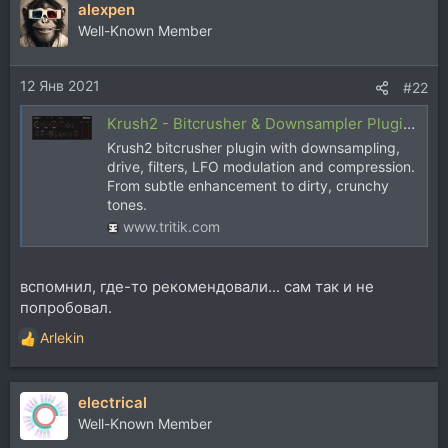
alexpen
к
ц
Well-Known Member
и
и
12 Янв 2021
:
#22
Krush2 - Bitcrusher & Downsampler Plugin by Tritik
Krush2 bitcrusher plugin with downsampling,
drive, filters, LFO modulation and compression.
From subtle enhancement to dirty, crunchy
tones.
www.tritik.com
вспомнил, где-то рекомендовали... сам так и не
попробовал.
Arlekin
Р
е
а
electrical
к
ц
Well-Known Member
и