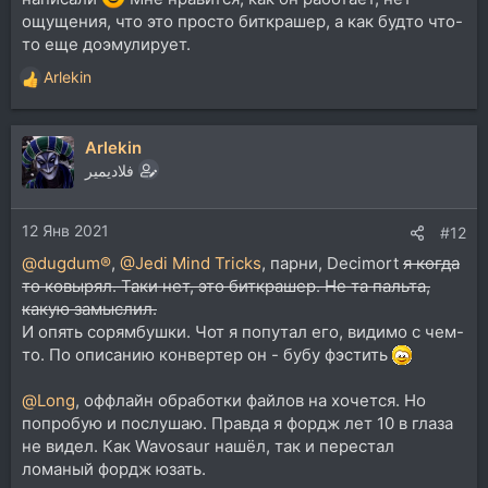
ощущения, что это просто биткрашер, а как будто что-
то еще доэмулирует.
Arlekin
Р
е
а
Arlekin
к
ц
فلاديمير
и
и
12 Янв 2021
:
#12
@dugdum®
,
@Jedi Mind Tricks
, парни, Decimort
я когда
то ковырял. Таки нет, это биткрашер. Не та пальта,
какую замыслил.
И опять сорямбушки. Чот я попутал его, видимо с чем-
то. По описанию конвертер он - бубу фэстить
@Long
, оффлайн обработки файлов на хочется. Но
попробую и послушаю. Правда я фордж лет 10 в глаза
не видел. Как Wavosaur нашёл, так и перестал
ломаный фордж юзать.