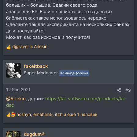
больших - большие. Эдакий своего рода
аналог для FP. Если не ошибаюсь, то в древних
библиотеках такое использовалось нередко.
Сделайте так для эксперимента на нескольких файлах,
да и послушайте!
Может, как раз искомое и получится!
djgraver
и
Arlekin
Р
е
а
fakeitback
к
ц
Super Moderator
Команда форума
и
и
12 Янв 2021
:
#9
@Arlekin
, держи:
https://tal-software.com/products/tal-
dac
noshyn
,
emehanik
,
itzh
и ещё 1 человек
Р
е
а
dugdum®
к