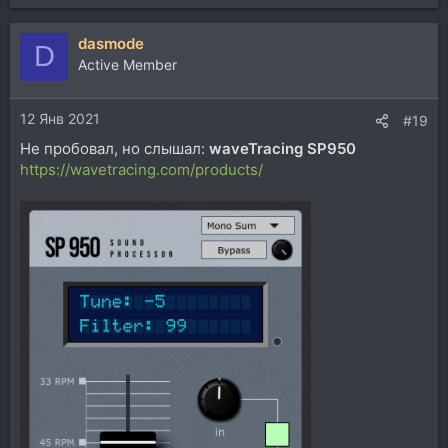
е
а
dasmode
к
D
ц
Active Member
и
и
12 Янв 2021
:
#19
Не пробовал, но слышал:
waveTracing SP950
https://wavetracing.com/products/