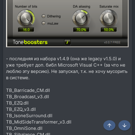
- последняя из набора v1.4.9 (она же legacy v1.5.0) и
уже требует доп. библ Microsoft Visual C++ (за что не
люблю эту версию). Не запускал, т.к. не хочу мусорить
в системе.
TB_Barricade_CM.dll
TB_Broadcast_v3.dll
TB_EZQ.dll
TB_EZQ_v3.dll
TB_IsoneSurround.dll
TB_MidSideTransformer_v3.dll
TB_OmniSone.dll
Сверху
Снизу
TB_Sibalance_CM.dll