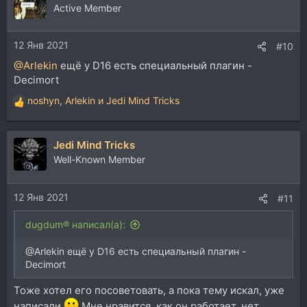
ц
Active Member
и
и
12 Янв 2021
:
#10
@Arlekin
ещё у D16 есть специальный плагин -
Decimort
noshyn
,
Arlekin
и
Jedi Mind Tricks
Р
е
а
Jedi Mind Tricks
к
ц
Well-Known Member
и
и
12 Янв 2021
:
#11
dugdum® написал(а):
@Arlekin ещё у D16 есть специальный плагин -
Decimort
Тоже хотел его посоветовать, а пока тему искал, уже
написали
Мне нравится, как он работает, нет