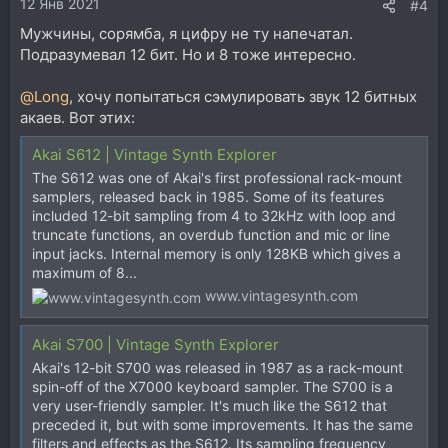
12 Янв 2021
:
#4
Мужчины, сорямба, я цифру не ту напечатал.
Подразумевал 12 бит. Но и 8 тоже интересно.
@Long
, хочу попытаться сэмулировать звук 12 битных
акаев. Вот этих:
Akai S612 | Vintage Synth Explorer
The S612 was one of Akai's first professional rack-mount
samplers, released back in 1985. Some of its features
included 12-bit sampling from 4 to 32kHz with loop and
truncate functions, an overdub function and mic or line
input jacks. Internal memory is only 128KB which gives a
maximum of 8...
www.vintagesynth.com
Akai S700 | Vintage Synth Explorer
Akai's 12-bit S700 was released in 1987 as a rack-mount
spin-off of the X7000 keyboard sampler. The S700 is a
very user-friendly sampler. It's much like the S612 that
preceded it, but with some improvements. It has the same
filters and effects as the S612. Its sampling frequency