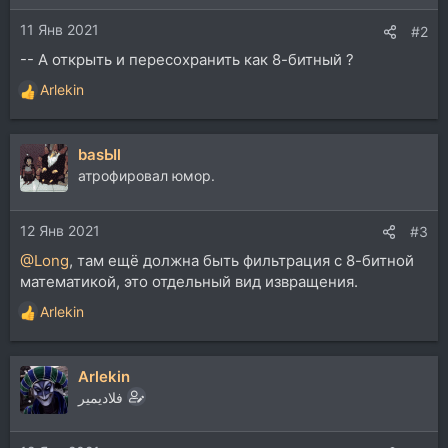
11 Янв 2021
#2
-- А открыть и пересохранить как 8-битный ?
Arlekin
Р
е
а
basЫl
к
ц
атрофировал юмор.
и
и
12 Янв 2021
:
#3
@Long
, там ещё должна быть фильтрация с 8-битной
математикой, это отдельный вид извращения.
Arlekin
Р
е
а
Arlekin
к
ц
فلاديمير
и
и