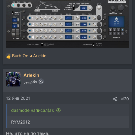
Burb On
и
Arlekin
Р
е
а
Arlekin
к
ц
فلاديمير
и
и
12 Янв 2021
:
#20
dasmode написал(а):
RYM2612
Не. Это не по теме.