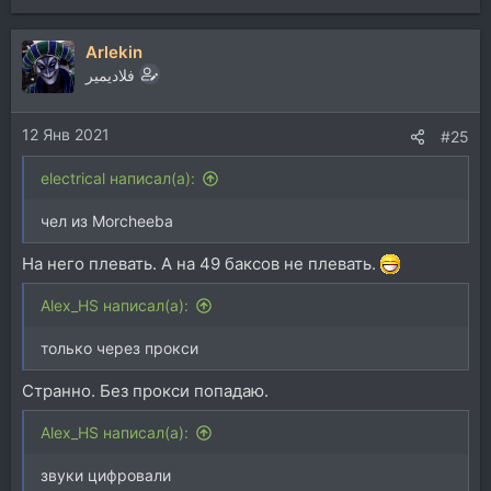
е
а
Arlekin
к
ц
فلاديمير
и
и
12 Янв 2021
:
#25
electrical написал(а):
чел из Morcheeba
На него плевать. А на 49 баксов не плевать.
Alex_HS написал(а):
только через прокси
Странно. Без прокси попадаю.
Alex_HS написал(а):
звуки цифровали