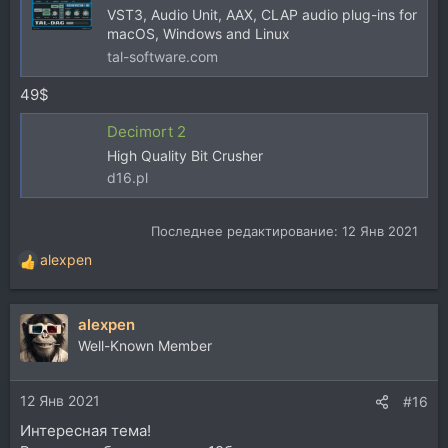
VST3, Audio Unit, AAX, CLAP audio plug-ins for
macOS, Windows and Linux
tal-software.com
49$
Decimort 2
High Quality Bit Crusher
d16.pl
Последнее редактирование:
12 Янв 2021
alexpen
Р
е
а
alexpen
к
ц
Well-Known Member
и
и
12 Янв 2021
:
#16
Интересная тема!