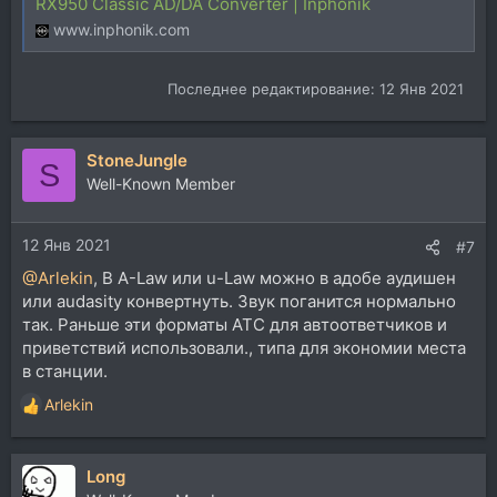
RX950 Classic AD/DA Converter | Inphonik
www.inphonik.com
Последнее редактирование:
12 Янв 2021
StoneJungle
S
Well-Known Member
12 Янв 2021
#7
@Arlekin
, В A-Law или u-Law можно в адобе аудишен
или audasity конвертнуть. Звук поганится нормально
так. Раньше эти форматы АТС для автоответчиков и
приветствий использовали., типа для экономии места
в станции.
Arlekin
Р
е
а
Long
к