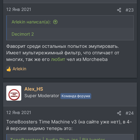
и
12 Янв 2021
:
#23
Arlekin написал(а):
Decimort 2
Фаворит среди остальных попыток эмулировать.
Имеет мультирежимный фильтр, что отличает от
многих, так же его
любит
чел из Morcheeba
Arlekin
Р
е
а
Alex_HS
к
ц
Super Moderator
Команда форума
и
и
12 Янв 2021
:
#24
ToneBoosters Time Machine v3 (на сайте уже нет), в 4-
й версии видимо теперь это:
ToneBoosters | Audio Plug-ins | BitJuggler