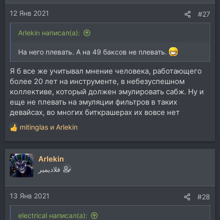
и
12 Янв 2021
:
#27
Arlekin написал(а):
На него плевать. А на 49 баксов не плевать.
Я б все же учитывал мнение человека, работающего
более 20 лет на инструменте, в небезуспешном
коллективе, который должен эмулировать сабж. Ну и
еще не плевать на эмуляции фильтров в таких
девайсах, во многих биткрашерах их вовсе нет
mitinglas
и
Arlekin
Р
е
а
Arlekin
к
ц
فلاديمير
и
и
13 Янв 2021
:
#28
electrical написал(а):