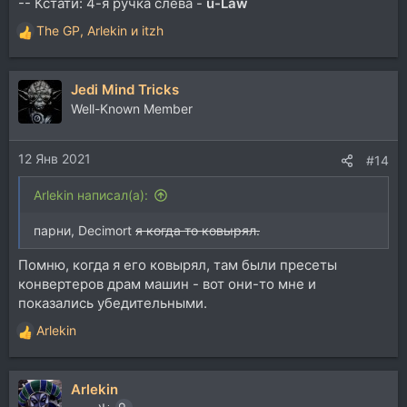
-- Кстати: 4-я ручка слева -
u-Law
The GP
,
Arlekin
и
itzh
Р
е
а
Jedi Mind Tricks
к
ц
Well-Known Member
и
и
12 Янв 2021
:
#14
Arlekin написал(а):
парни, Decimort
я когда то ковырял.
Помню, когда я его ковырял, там были пресеты
конвертеров драм машин - вот они-то мне и
показались убедительными.
Arlekin
Р
е
а
Arlekin
к
ц