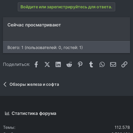
Войдите или зарегистрируйтесь для ответа.
Сейчас просматривают
Всего: 1 (пользователей: 0, гостей: 1)
Facebook
X (Twitter)
LinkedIn
Reddit
Pinterest
Tumblr
WhatsApp
Электр
Сс
Поделиться:
Обзоры железа и софта
Статистика форума
Темы
112.578