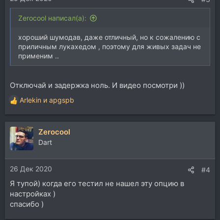
Zerocool написал(а):
хороший шумодав, даже отличный, но к сожалению с
приличным лукахедом , поэтому для живых задач не
применим ..
Отключай и задержка ноль. И видео посмотри ))
Arlekin
и
apgspb
Р
е
а
Zerocool
к
ц
Dart
и
и
26 Дек 2020
:
#4
Я тупой) когда его тестил не нашел эту опцию в
настройках )
спасибо )