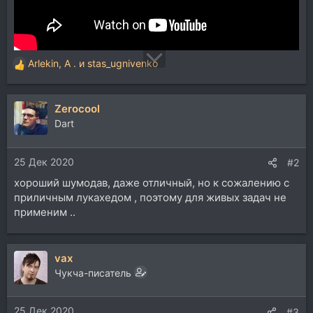
Arlekin
,
A .
и
stas_ugnivenko
Р
е
а
Zerocool
к
ц
Dart
и
и
25 Дек 2020
:
#2
хороший шумодав, даже отличный, но к сожалению с
приличным лукахедом , поэтому для живых задач не
применим ..
vax
Чукча-писатель
25 Дек 2020
#3