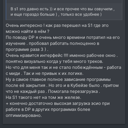
В s1 это давно есть )) и все прочее что вы озвучили ,
и еще гораздо больше ) , только все удобнее )
Очень интересно ! как раз перешел на S1 где это
можно найти в нём ?
По поводу DP я очень много времени потратил на его
изучение . пробовал работать полноценно в
программе раза 3 ) .
Очень нравится интерфейс !!!! именно рабочее окно .
понятно визуально когда у тебя много треков.
Но что для меня так и не стало побеждённым - работа
с миди . Так и не привык к их логике.
Ну а самое главное полное зависание программы
после её закрытия . Но это и в Кубейзе было . притом
что не каждый раз . Помогала перезагрузка .
На S1 такого нет на том же железе.
+ конечно достаточно высокая загрузка эсио при
работе в DP в других программах более
оптимизировано.