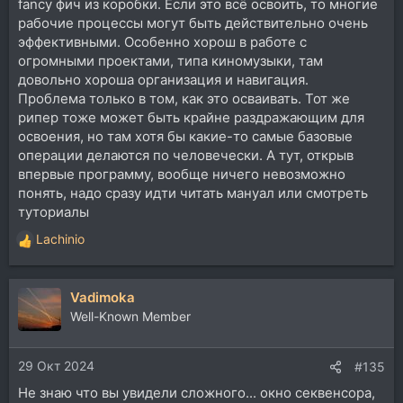
fancy фич из коробки. Если это всё освоить, то многие
рабочие процессы могут быть действительно очень
эффективными. Особенно хорош в работе с
огромными проектами, типа киномузыки, там
довольно хороша организация и навигация.
Проблема только в том, как это осваивать. Тот же
рипер тоже может быть крайне раздражающим для
освоения, но там хотя бы какие-то самые базовые
операции делаются по человечески. А тут, открыв
впервые программу, вообще ничего невозможно
понять, надо сразу идти читать мануал или смотреть
туториалы
Lachinio
Р
е
а
Vadimoka
к
ц
Well-Known Member
и
и
29 Окт 2024
:
#135
Не знаю что вы увидели сложного... окно секвенсора,