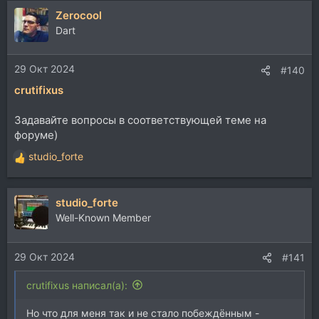
Zerocool
Dart
29 Окт 2024
#140
crutifixus
Задавайте вопросы в соответствующей теме на
форуме)
studio_forte
Р
е
а
studio_forte
к
ц
Well-Known Member
и
и
29 Окт 2024
:
#141
crutifixus написал(а):
Но что для меня так и не стало побеждённым -