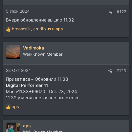
и
и
5 Июн 2024
:
#122
Вчера обновление вышло 11.32
broomstik
,
crutifixus
и
aps
Р
е
а
Vadimoka
к
ц
Well-Known Member
и
и
28 Окт 2024
:
#123
Привет всем Обновили 11.33
Digital Performer 11
Mac v11.33+96670 | Oct. 23, 2024
11.32 у меня постоянно вылетала
aps
Р
е
а
aps
к
ц
Well-Known Member