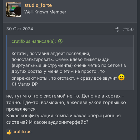
studio_forte
Well-Known Member
30 Окт 2024
#150
crutifixus написал(а):
Кстати , поставил апдейт последний,
поностальгировать. Очень клёво пишет миди
(виртуальные инструменты) очень чётко по сетке ! в
других хостах у меня с этим не просто . то
опережают ноты , то отстают. + сразу всё звучит
))) Магия DP
не, тут что-то с системой не то. Дело не в хостах -
точно. Где-то, возможно, в железе узкое горлышко
проявляется.
Какая конфигурация компа и какая операционная
система? И какой аудиоинтерфейс?
crutifixus
Р
е