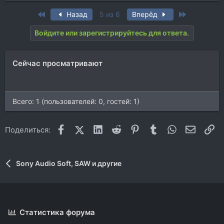
а
First
Last
Назад
5 из 6
Вперёд
к
ц
Войдите или зарегистрируйтесь для ответа.
и
и
:
Сейчас просматривают
Всего: 1 (пользователей: 0, гостей: 1)
Facebook
X (Twitter)
LinkedIn
Reddit
Pinterest
Tumblr
WhatsApp
Электр
Сс
Поделиться:
Sony Audio Soft, SAW и другие
Статистика форума