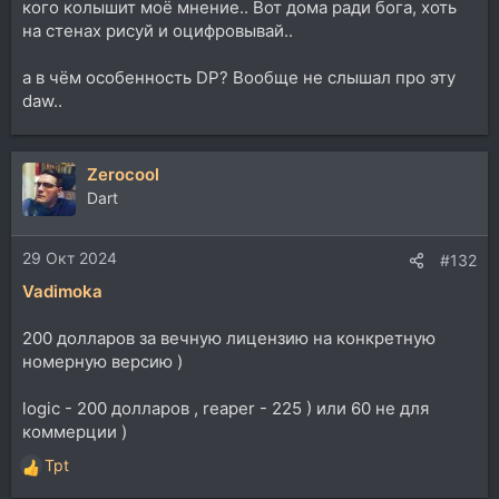
кого колышит моё мнение.. Вот дома ради бога, хоть
на стенах рисуй и оцифровывай..
а в чём особенность DP? Вообще не слышал про эту
daw..
Zerocool
Dart
29 Окт 2024
#132
Vadimoka
200 долларов за вечную лицензию на конкретную
номерную версию )
logic - 200 долларов , reaper - 225 ) или 60 не для
коммерции )
Tpt
Р
е