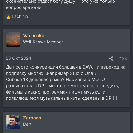
окончательно отдаст богу душу -- это уже только
вопрос времени
Lachinio
Р
е
а
Vadimoka
к
ц
Well-Known Member
и
и
28 Окт 2024
:
#128
Да просто конкуренция большая в DAW... и переход на
подписку многих...например Studio One 7
Cubase 13 дешевле разве? Нормально MOTU
развиваются с DP... мы же не можем все отследить,
фильмы в каких программах пишут музыку...и
появляющиеся музыкальные хиты сделаны в DP )))
Zerocool
Dart