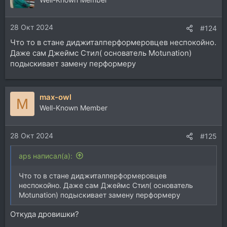
и
и
28 Окт 2024
:
#124
Что то в стане диджиталперформеровцев неспокойно.
Даже сам Джеймс Стил( основатель Motunation)
подыскивает замену перформеру
max-owl
M
Well-Known Member
28 Окт 2024
#125
aps написал(а):
Что то в стане диджиталперформеровцев
неспокойно. Даже сам Джеймс Стил( основатель
Motunation) подыскивает замену перформеру
Откуда дровишки?