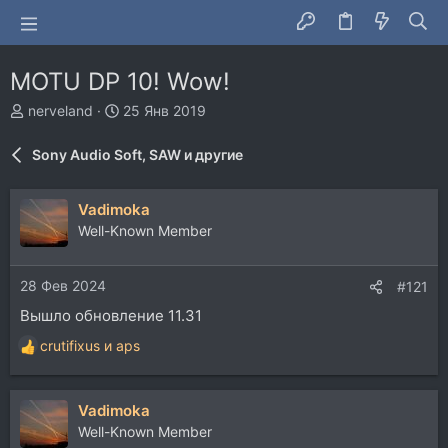
MOTU DP 10! Wow!
А
Д
nerveland
25 Янв 2019
в
а
т
т
Sony Audio Soft, SAW и другие
о
а
р
н
т
а
Vadimoka
е
ч
Well-Known Member
м
а
ы
л
а
28 Фев 2024
#121
Вышло обновление 11.31
crutifixus
и
aps
Р
е
а
Vadimoka
к
ц
Well-Known Member