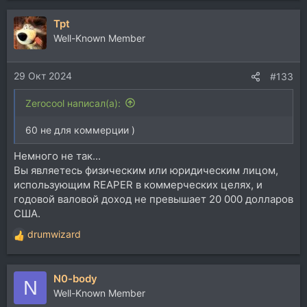
а
Tpt
к
ц
Well-Known Member
и
и
29 Окт 2024
:
#133
Zerocool написал(а):
60 не для коммерции )
Немного не так...
Вы являетесь физическим или юридическим лицом,
использующим REAPER в коммерческих целях, и
годовой валовой доход не превышает 20 000 долларов
США.
drumwizard
Р
е
а
N0-body
к
N
ц
Well-Known Member
и