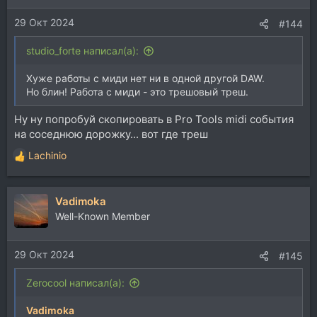
29 Окт 2024
#144
studio_forte написал(а):
Хуже работы с миди нет ни в одной другой DAW.
Но блин! Работа с миди - это трешовый треш.
Ну ну попробуй скопировать в Pro Tools midi события
на соседнюю дорожку... вот где треш
Lachinio
Р
е
а
Vadimoka
к
ц
Well-Known Member
и
и
29 Окт 2024
:
#145
Zerocool написал(а):
Vadimoka