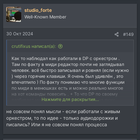
studio_forte
Well-Known Member
30 Окт 2024
#149
crutifixus написал(а):
Как то наблюдал как работали в DP с оркестром .
Там по факту в миди редактор почти не заглядывал
человек. всё быстро записывал и ровнял (если нужно
) через горячие клавиши. Я очень был удивлён , это
впечатлило ) По факту понимаю что многие функции
по миди в менюшках есть и можно реально многое
на хот команды повесить . + То что DP по своему
Нажмите для раскрытия...
разбивает миди фрагменты играло ему на руку ,
потому как хот кей применялся к более маленьким
не совсем понял мысли - если работали с живым
областям миди ,нежели в "классических" склеенных
оркестром, то по идее - только аудиодорожки и
миди дорожках
писались? Или я не совсем понял процесса