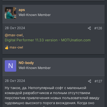
aps
Well-Known Member
28 Окт 2024
#126
@max-owl
,
Digital Performer 11.33 version - MOTUnation.com
max-owl
Р
е
а
N0-body
к
N
ц
Well-Known Member
и
и
28 Окт 2024
:
#127
Ну такое, да. Непопулярный софт с маленькой
командой разработчиков и полным отсутствием
перспектив привлечения новых пользователей ввиду
чудовищно высокого порога вхождения. Когда оно