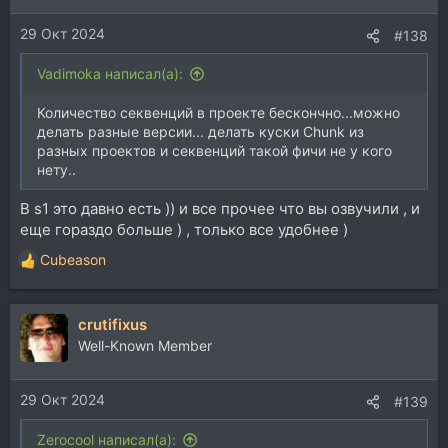
29 Окт 2024
#138
Vadimoka написал(а):
Количество секвенций в проекте бескончно...можно
делать разные версии... делать куски Chunk из
разных проектов и секвенций такой фичи не у кого
нету..
В s1 это давно есть )) и все прочее что вы озвучили , и
еще гораздо больше ) , только все удобнее )
Cubeason
Р
е
а
crutifixus
к
ц
Well-Known Member
и
и
29 Окт 2024
:
#139
Zerocool написал(а):