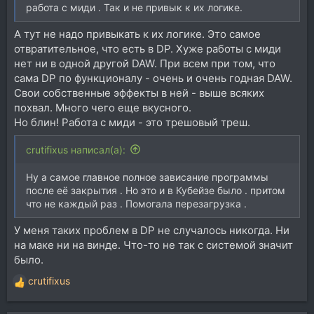
работа с миди . Так и не привык к их логике.
А тут не надо привыкать к их логике. Это самое
отвратительное, что есть в DP. Хуже работы с миди
нет ни в одной другой DAW. При всем при том, что
сама DP по функционалу - очень и очень годная DAW.
Свои собственные эффекты в ней - выше всяких
похвал. Много чего еще вкусного.
Но блин! Работа с миди - это трешовый треш.
crutifixus написал(а):
Ну а самое главное полное зависание программы
после её закрытия . Но это и в Кубейзе было . притом
что не каждый раз . Помогала перезагрузка .
У меня таких проблем в DP не случалось никогда. Ни
на маке ни на винде. Что-то не так с системой значит
было.
crutifixus
Р
е
а