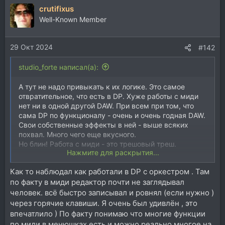
crutifixus
к
ц
Well-Known Member
и
и
29 Окт 2024
:
#142
studio_forte написал(а):
А тут не надо привыкать к их логике. Это самое
отвратительное, что есть в DP. Хуже работы с миди
нет ни в одной другой DAW. При всем при том, что
сама DP по функционалу - очень и очень годная DAW.
Свои собственные эффекты в ней - выше всяких
похвал. Много чего еще вкусного.
Но блин! Работа с миди - это трешовый треш.
Нажмите для раскрытия...
У меня таких проблем в DP не случалось никогда. Ни
Как то наблюдал как работали в DP с оркестром . Там
на маке ни на винде. Что-то не так с системой значит
по факту в миди редактор почти не заглядывал
было.
человек. всё быстро записывал и ровнял (если нужно )
через горячие клавиши. Я очень был удивлён , это
впечатлило ) По факту понимаю что многие функции
по миди в менюшках есть и можно реально многое на