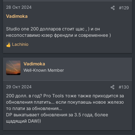
28 Окт 2024
#129
Vadimoka
Studio one 200 долларов стоит щас , ) и он
несопоставимо юзер френдли и современнее )
Lachinio
Р
е
а
Vadimoka
к
ц
Well-Known Member
и
и
29 Окт 2024
:
#130
200 долл. в год? Pro Tools тоже также приходится за
обновления платить... если покупаешь новое железо
то плати за обновления...
DP выкатывает обновления за 3.5 года, более
щадящий DAW))