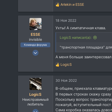
Arlekin
и
ESSE
2.248
Р
е
113
а
Большой Камень
18 Ноя 2022
к
ц
Ухты! А симпатичная клава.
и
ESSE
и
LogicS написал(а):
invisible
:
Команда форума
"транспортная площадка" дл
23 Сен 2006
А меня больше заинтересовал 
9.095
14.174
LogicS
Р
113
е
а
58
30 Ноя 2022
к
Москвы
ц
В-общем, приехала клавиату
и
В первых строках скажу сразу
LogicS
и
Поскольку вопрос транспортир
Неисправимый
:
любитель
пожалуй, вступительный пост 
Сама коробка оказалась дово
17 Апр 2008