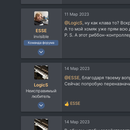
е
а
11 Мар 2023
к
ц
@LogicS
, ну как клава то? В
и
А то мой хомяк уже прям всю 
ESSE
и
P. S. А этот риббон-контролле
invisible
:
Команда форума
23 Сен 2006
9.095
14.174
14 Мар 2023
113
@ESSE
, благодаря твоему воп
58
Сейчас попробую переназначи
LogicS
Москвы
Неисправимый
любитель
17 Апр 2008
ESSE
Р
1.597
е
а
2.248
14 Мар 2023
к
113
ц