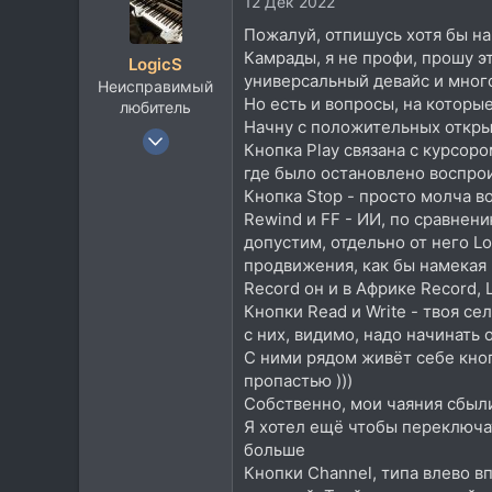
12 Дек 2022
к
ц
Пожалуй, отпишусь хотя бы н
и
Камрады, я не профи, прошу э
LogicS
и
универсальный девайс и много
Неисправимый
:
Но есть и вопросы, на которые
любитель
Начну с положительных откры
17 Апр 2008
Кнопка Play связана с курсоро
1.597
где было остановлено воспрои
2.248
Кнопка Stop - просто молча в
Rewind и FF - ИИ, по сравнени
113
допустим, отдельно от него L
Большой Камень
продвижения, как бы намекая 
Record он и в Африке Record,
Кнопки Read и Write - твоя с
с них, видимо, надо начинать 
С ними рядом живёт себе кноп
пропастью )))
Собственно, мои чаяния сбылис
Я хотел ещё чтобы переключать
больше
Кнопки Channel, типа влево в