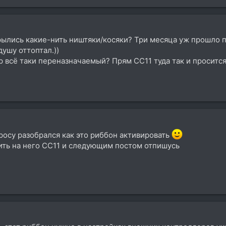
скрылись какие-нить ништяки/косяки? Три месяца уж прошло 
душу оттоптал.))
р всё таки переназначаемый? Прям CC11 туда так и просится
росу разобрался как это риббон активировать
ть на него CC11 и следующим постом отпишусь