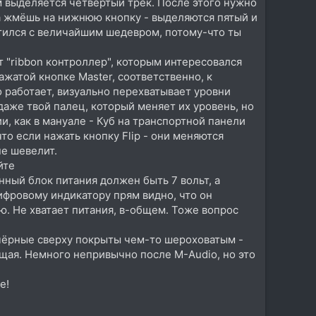
м выделяется четвертый трек. После этого нужно
ва жмёшь на нижнюю кнопку - выделяются пятый и
стился с величайшим шедевром, потому-что ты
т "ribbon контроллер", которым интересовался
ажатой кнопке Master, соответственно, к
 работает, визуально перехватывает уровни
 даже твой палец, который меняет их уровень, но
и, как в мануале - Куб на транспортной панели
 что если нажать кнопку Flip - они меняются
не шевелит.
йте
ный блок питания должен быть 7 вольт, а
ифровому индикатору прям видно, что он
ю. Не хватает питания, в-общем. Тоже вопрос
а чёрные сверху покрыты чем-то шероховатым -
ющая. Немного непривычно после M-Audio, но это
е!