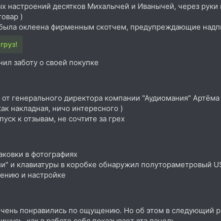
 настроений десятков Михалычей и Иванычей, через руки к
овар )
была оклеена фирменным скотчем, предупреждающие надпис
груз!
нил заботу о своей покупке
 от генерального директора компании "Аудиомания" Артём
ак накладная, ничо интересного )
уск к отзывам, не сочтите за грех
аковки в фотографиях
ии" и клавиатуры в коробке обнаружил полутораметровый U
ению и настройке
 очень понравились по ощущению. Но об этом в следующий р
усь, как в работе себя показывает эта панель