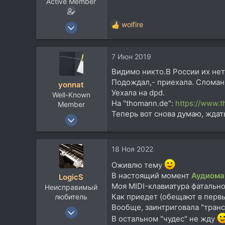
Active Member
29 Апр 2011
wolfire
Р
413
е
а
120
7 Июн 2019
к
43
ц
Видимо никто.В России их нет
и
69
Подождал,- приехала. Сломанн
yonnat
и
Питер
Уехала на dpd.
Well-Known
:
На "thomann.de":
https://www.t
Member
Теперь вот снова думаю, ждат
17 Дек 2010
621
270
18 Ноя 2022
63
Оживлю тему
54
В настоящий момент
Аудиома
LogicS
Моя MIDI-клавиатура фатально
Неисправимый
Как приедет (обещают в первы
любитель
Вообще, заинтриговала "тран
17 Апр 2008
В остальном "чудес" не жду
1.597