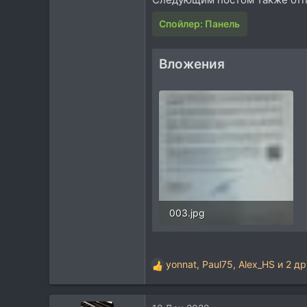
Спойлер:
Панель
Вложения
003.jpg
125,2 KB · Просмотры: 273
yonnat
,
Paul75
,
Alex_HS
и 2 др
Р
е
а