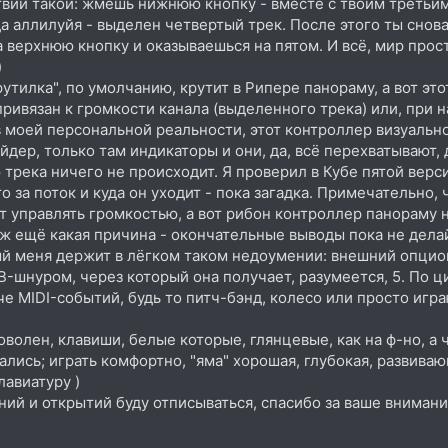
твий такой: жмёшь нижнюю кнопку - вместе с твоим третьи
а аллилуйя - выделен четвертый трек. После этого ты сно
 верхнюю кнопку и оказываешься на пятом. И всё, мир про
)
утилка", по умолчанию, крутит в Рипере панораму, а вот это
привязан к громкости канала (выделенного трека) или, при н
 моей персональной реальности, этот контроллер визуально
йдер, только там индикаторы и они, да, всё перехватывают,
 трека ничего не происходит. Я проверил в Кубе пятой верси
то за поток и куда он уходит - пока загадка. Примечательно,
т управлять громкостью, а вот рибон контроллер панораму 
ож ещё какая причина - окончательные выводы пока не дела
ый меня держит в лёгком таком недоумении: внешний опцион
B-шнуром, через который она получает, разумеется, 5. По ц
е MIDI-событий, будь то питч-бэнд, колесо или просто игра
оволен, клавиши, белые которые, глянцевые, как на ф-но, 
ались; играть комфортно, "яма" хорошая, глубокая, развива
лавиатуру )
ий и открытий буду отписываться, спасибо за ваше внимани