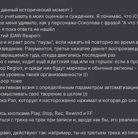
а данный исторический момент )
то учитывать в моих оценках и суждениях. Я понимаю, что 
е меня удивило, как у персонажа Соколова с фразой "А что
 я пока ответа не нашёл
тий (DAW Reaper):
м и играет роль "паузы", если нажать её повторно во время 
зведение. Разумеется, третье нажатие двинет воспроизвед
озвращаемся туда, откуда двигались последний раз
ю с ними, ходит ещё в детский сад или на горшок: если в про
oop Region, и среди них будут маркеры и обычные регионы -
на уровень твоей организованности )))
 Loop тоже
елективная возня с определённым параметром автоматизации,
осмысливать своё творение в целом )))
ка Pan, которую я настороженно нажимал и которая до сих
ь кнопками Play, Stop, Rec, Rewind и FF
ся с трека на трек при записи и, вроде как бы, это реализо
право, действуют так: например, ты на третьем треке из пят