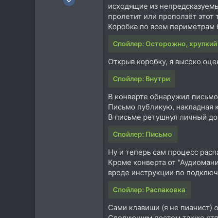
исходящие из непредсказуемых
1.597
пролетит или проползёт этот т
2.248
Коробка по всем периметрам 
113
Спойлер:
Осторожно, хрупкий 
Большой Камень
Открыв коробку, я высоко оце
Спойлер:
Внутри
В конверте обнаружил письмо
Письмо публикую, накладная к
В письме ретушнул личный доп
Спойлер:
Письмо
Ну и теперь сам процесс расп
Кроме конверта от "Аудиоман
вроде инструкции по подключ
Спойлер:
Распаковка
Сами клавиши (я не пианист)
Следующим постом также отпиш