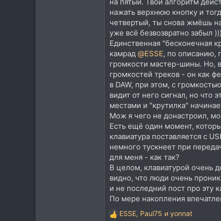
на пятый. Твой алгоритм дейс
нажать верхнюю кнопку и тогд
четвертый, ты снова жмёшь на
уже всё безвозвратно забыл ))
Единственная "бесконечная кр
камрад
@ESSE
, по описанию, 
громкости мастер-шины. Но, в
громкостей треков - он как фе
в DAW, при этом, с громкостью
видит от него сигнал, но что э
местами и "крутилка" начинае
Мож я чего не донастроил, м
Есть ещё один момент, котор
клавиатура поставляется с US
немного тускнеет при передач
для меня - как так?
В целом, клавиатурой очень д
видно, что люди очень проник
и не последний пост про эту к
По мере накопления впечатлен
ESSE
,
Paul75
и
yonnat
Р