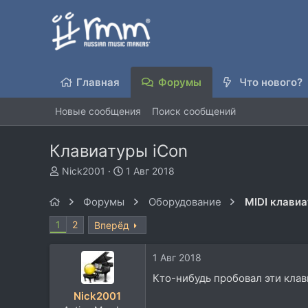
Главная
Форумы
Что нового?
Новые сообщения
Поиск сообщений
Клавиатуры iCon
А
Д
Nick2001
1 Авг 2018
в
а
т
т
Форумы
Оборудование
о
а
р
н
1
2
Вперёд
т
а
е
ч
1 Авг 2018
м
а
ы
л
Кто-нибудь пробовал эти кла
а
Nick2001