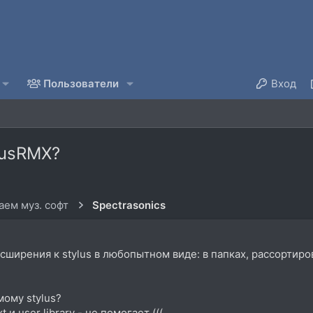
Пользователи
Вход
lusRMX?
ем муз. софт
Spectrasonics
сширения к stylus в любопытном виде: в папках, рассортиров
мому stylus?
и user library - не помогает (((