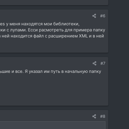
#6
ries у меня находятся мои библиотеки,
пки с лупами. Есси расмотреть для примера папку
 в ней находится файл с расширением XML и в ней
#7
ьшие и все. Я указал им путь в начальную папку
#8