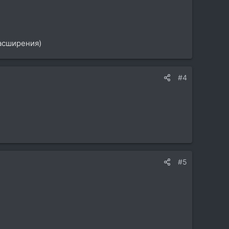
расширения)
#4
#5