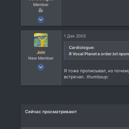
Member
17 Окт 2003
927
4
1 Дек 2005
18
45
Cardiologue:
Join
Я Vocal Planet в order.txt про
Buddha's consciousness, Екб.
New Member
lookingwell.ru
6 Авг 2003
Я тоже прописывал, но почему
752
встречал. :thumbsup:
1
0
54
Екатеринбург
www.vjoin.nm.ru
Сейчас просматривают