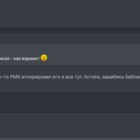
писал - как вариант
-то РМХ игнорировал его и все тут. Кстати, зашибись библио