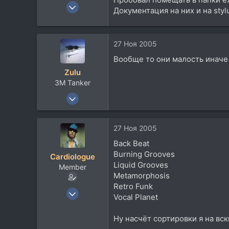
17 Окт 2003
Документация на них и на stylu
927
4
18
27 Ноя 2005
45
Вообще то они малость иначе 
Buddha's consciousness, Екб.
Zulu
3М Tanker
lookingwell.ru
27 Янв 2005
3.064
369
27 Ноя 2005
83
Back Beat
53
Burning Grooves
Cardiologue
UKKK/UKKT/UKBB
Liquid Grooves
Member
musicland.com.ua
Metamorphosis
Retro Funk
17 Окт 2003
Vocal Planet
927
4
Ну насчёт сортировки я на вски