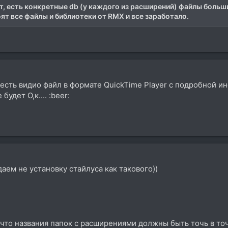
ет, есть конкретные db (у каждого из расширений) файлы больши
тоят все файлы и библиотеки от RMX и все заработало.
s есть видио файл в формате QuickTime Player с подробной и
удет О,к.... :beer:
аем не установку стайлуса как такового))
что названия папок с расширениями должны быть точь в точь