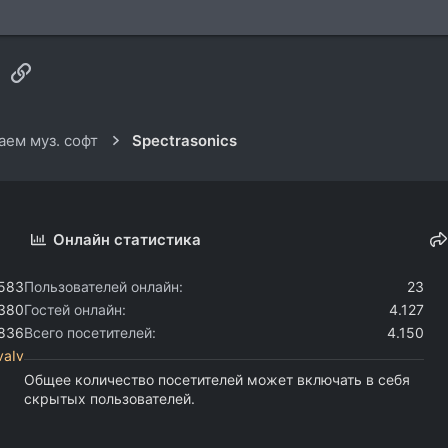
sApp
Электронная почта
Ссылка
ем муз. софт
Spectrasonics
Онлайн статистика
.583
Пользователей онлайн
23
.380
Гостей онлайн
4.127
.836
Всего посетителей
4.150
vaIv
Общее количество посетителей может включать в себя
скрытых пользователей.