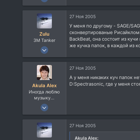
927
4
27 Ноя 2005
18
У меня по другому - SAGE/SAGE 
45
сконвертированые Рисайклом -
Zulu
Buddha's consciousness, Екб.
BackBeat, она состоит из куч
3М Tanker
lookingwell.ru
же кучка папок, в каждой из к
27 Янв 2005
3.064
369
27 Ноя 2005
83
А у меня никаких куч папок не
53
D:Spectrasonic, где у меня ст
Akula Alex
UKKK/UKKT/UKBB
Иногда люблю
musicland.com.ua
музыку...
17 Авг 2005
1.163
122
27 Ноя 2005
63
56
Akula Alex: