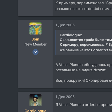
927
К примеру, переименовал "Spe
4
раньше на этот order.txt вним
18
45
1 Дек 2005
Buddha's consciousness, Екб.
lookingwell.ru
Cardiologue:
Join
Оказывается трабл был в том,
New Member
К примеру, переименовал \"Sp
же раньше на этот order.txt 
6 Авг 2003
752
1
А Vocal Planet тебе удалось п
0
остальные не видит. :frown:
54
Все, прикрутил! Скопировал ее н
Екатеринбург
www.vjoin.nm.ru
1 Дек 2005
Я Vocal Planet в order.txt проп
Cardiologue