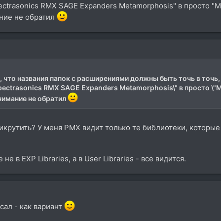
ctrasonics RMX SAGE Expanders Metamorphosis" в просто "Me
ание не обратил
 что названия папок с расширениями должны быть точь в точь, 
ectrasonics RMX SAGE Expanders Metamorphosis\" в просто \"Me
внимание не обратил
рикрутить? У меня РМХ видит только те библиотеки, которые
е в EXP Libraries, а в User Libraries - все видится.
исал - как вариант