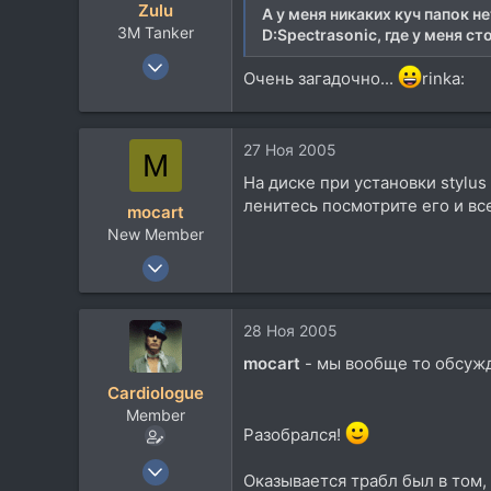
Zulu
А у меня никаких куч папок н
Екатеринбург
3М Tanker
D:Spectrasonic, где у меня с
www.soldatrus.com
27 Янв 2005
Очень загадочно...
rinka:
3.064
369
83
27 Ноя 2005
M
53
На диске при установки stylu
UKKK/UKKT/UKBB
ленитесь посмотрите его и все б
mocart
musicland.com.ua
New Member
10 Ноя 2005
16
0
28 Ноя 2005
0
mocart
- мы вообще то обсужд
52
Cardiologue
Member
Разобрался!
17 Окт 2003
Оказывается трабл был в том, 