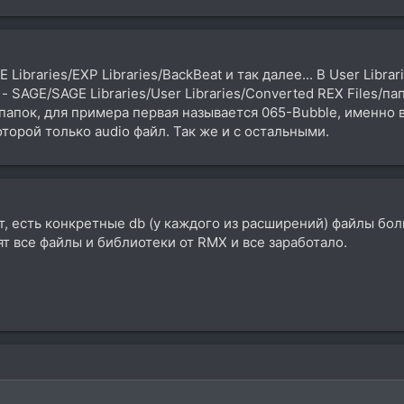
Libraries/EXP Libraries/BackBeat и так далее... В User Libra
 SAGE/SAGE Libraries/User Libraries/Converted REX Files/па
и папок, для примера первая называется 065-Bubble, именно
оторой только audio файл. Так же и с остальными.
т, есть конкретные db (у каждого из расширений) файлы бол
оят все файлы и библиотеки от RMX и все заработало.