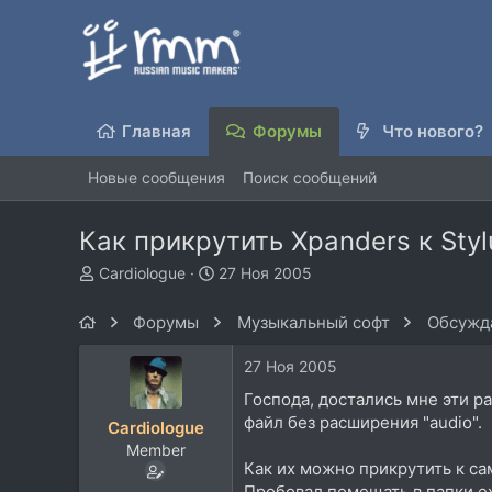
Главная
Форумы
Что нового?
Новые сообщения
Поиск сообщений
Как прикрутить Xpanders к Sty
А
Д
Cardiologue
27 Ноя 2005
в
а
т
т
Форумы
Музыкальный софт
Обсужда
о
а
р
н
27 Ноя 2005
т
а
е
ч
Господа, достались мне эти ра
м
а
файл без расширения "audio".
Cardiologue
ы
л
Member
а
Как их можно прикрутить к са
Пробовал помещать в папки ext 