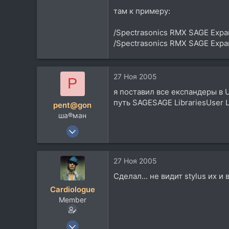
18
там к примеру:
45
Buddha's consciousness, Екб.
/Spectrasonics RMX SAGE Expa
lookingwell.ru
/Spectrasonics RMX SAGE Expa
27 Ноя 2005
P
я поставил все експандеры в U
путь SAGESAGE LibrariesUser 
pent@gon
ша®ман
9 Сен 2005
2.833
74
27 Ноя 2005
48
Сделал... не видит stylus их и
52
Cardiologue
Member
17 Окт 2003