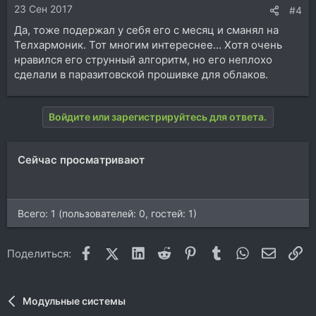
23 Сен 2017
#4
Да, тоже подержал у себя его с месяц и сманял на
Телхармоник. Тот многим интереснее... Хотя очень
нравился его струнный алгоритм, но его неплохо
сделали в паразитовской прошивке для облаков.
Войдите или зарегистрируйтесь для ответа.
Сейчас просматривают
Всего: 1 (пользователей: 0, гостей: 1)
Facebook
X (Twitter)
LinkedIn
Reddit
Pinterest
Tumblr
WhatsApp
Электр
Сс
Поделиться:
Модульные системы