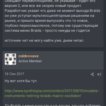
Обещают перевоплощение, не указывая - будет это
версия 2, или все же скорее новый продукт.
Разработчик указал что даже не момент выхода Braids
он уже уступал мультиосциляторным решениям на
рынке, и пришло время выпускать что то новое,
глубоко переосмысленое, потому как существующая
система меню Braids - просто никуда не годится
источник чет не могу найти уже. днем читал.
coldvvvave
Active Member
19 Сен 2017
#2
Ну вот хотя бы тут.
http://www.synthtopia.com/content/2017/09/15/mutable-
instruments-retiring-braids-macro-oscillator/
До Braids у меня руки так и не дошли, так что добавить