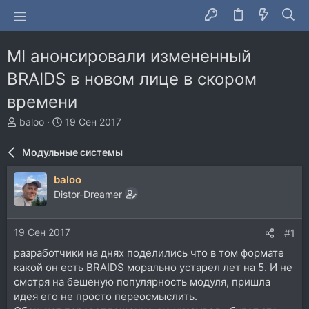
MI анонсировали измененный
BRAIDS в новом лице в скором
времени
А
Д
baloo
19 Сен 2017
в
а
т
т
Модульные системы
о
а
р
н
baloo
т
а
Distor-Dreamer
е
ч
м
а
ы
л
19 Сен 2017
#1
а
разработчики на днях поделились что в том формате
какой он есть BRAIDS морально устарел лет на 5. И не
смотря на бешеную популярность модуля, пришла
идея его не просто переосмыслить.