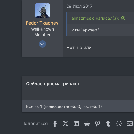
113
29 Июл 2017
almazmusic написал(а):
Fedor Tkachev
Well-Known
Или "эрузер"
Member
23 Дек 2010
Нет, не или.
1.522
951
113
www.instagram.com
Сейчас просматривают
Всего: 1 (пользователей: 0, гостей: 1)
Facebook
X (Twitter)
LinkedIn
Reddit
Pinterest
Tumblr
What
Поделиться: