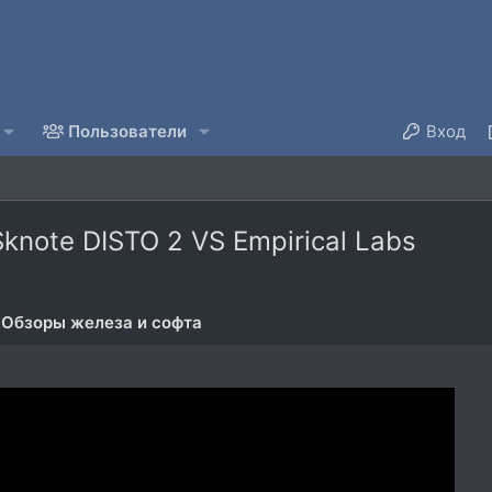
Пользователи
Вход
ote DISTO 2 VS Empirical Labs
Обзоры железа и софта