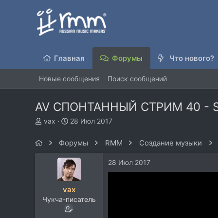
Главная
Форумы
Что нового?
Новые сообщения
Поиск сообщений
AV СПОНТАННЫЙ СТРИМ 40 - Skn
А
Д
vax
28 Июл 2017
в
а
т
т
Форумы
RMM
Создание музыки
о
а
р
н
28 Июл 2017
т
а
е
ч
м
а
vax
ы
л
Чукча-писатель
а