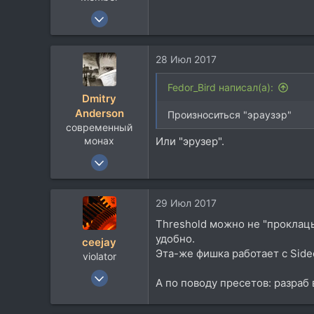
23 Дек 2010
1.522
951
28 Июл 2017
113
www.instagram.com
Fedor_Bird написал(а):
Dmitry
Anderson
Произноситься "эраузэр"
современный
монах
Или "эрузер".
8 Окт 2006
9.403
3.508
29 Июл 2017
113
Threshold можно не "проклац
42
удобно.
ceejay
Запорожье
Эта-же фишка работает с Sidec
violator
9 Сен 2005
А по поводу пресетов: разраб 
2.545
1.204