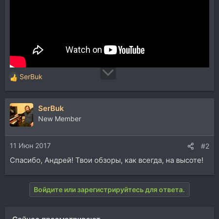
SerBuk
Р
е
а
SerBuk
к
ц
New Member
и
и
11 Июн 2017
:
#2
Спасибо, Андрей! Твои обзоры, как всегда, на высоте!
Войдите или зарегистрируйтесь для ответа.