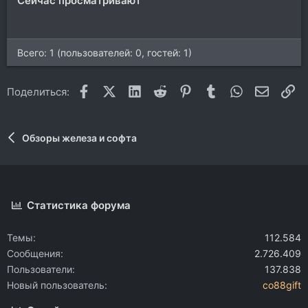
Сейчас просматривают
Всего: 1 (пользователей: 0, гостей: 1)
Facebook
X (Twitter)
LinkedIn
Reddit
Pinterest
Tumblr
WhatsApp
Электр
Сс
Поделиться:
Обзоры железа и софта
Статистика форума
Темы
112.584
Сообщения
2.726.409
Пользователи
137.838
Новый пользователь
co88gift