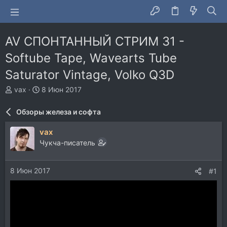
AV СПОНТАННЫЙ СТРИМ 31 -
Softube Tape, Wavearts Tube
Saturator Vintage, Volko Q3D
А
Д
vax
8 Июн 2017
в
а
т
т
Обзоры железа и софта
о
а
р
н
vax
т
а
Чукча-писатель
е
ч
м
а
ы
л
8 Июн 2017
#1
а