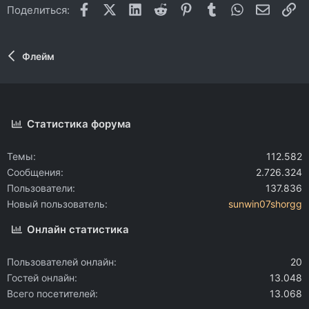
Facebook
X (Twitter)
LinkedIn
Reddit
Pinterest
Tumblr
WhatsApp
Электр
Сс
Поделиться:
Флейм
Статистика форума
Темы
112.582
Сообщения
2.726.324
Пользователи
137.836
Новый пользователь
sunwin07shorgg
Онлайн статистика
Пользователей онлайн
20
Гостей онлайн
13.048
Всего посетителей
13.068