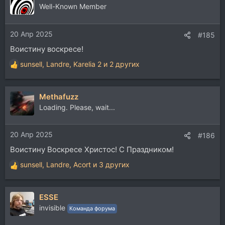
ц
Well-Known Member
и
и
20 Апр 2025
:
#185
Воистину воскресе!
sunsell
,
Landre
,
Karelia 2
и 2 других
Р
е
а
Methafuzz
к
ц
Loading. Please, wait...
и
и
20 Апр 2025
:
#186
Воистину Воскресе Христос! С Праздником!
sunsell
,
Landre
,
Acort
и 3 других
Р
е
а
ESSE
к
ц
invisible
Команда форума
и