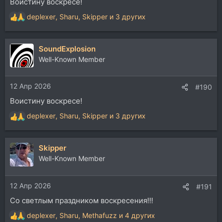
Воистину воскресе!
deplexer
,
Sharu
,
Skipper
и 3 других
Р
е
а
SoundExplosion
к
ц
Well-Known Member
и
и
12 Апр 2026
:
#190
Воистину воскресе!
deplexer
,
Sharu
,
Skipper
и 3 других
Р
е
а
Skipper
к
ц
Well-Known Member
и
и
12 Апр 2026
:
#191
Со светлым праздником воскресения!!!
deplexer
,
Sharu
,
Methafuzz
и 4 других
Р