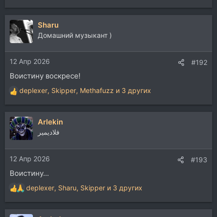
е
а
Sharu
к
ц
Домашний музыкант )
и
и
12 Апр 2026
:
#192
Воистину воскресе!
deplexer
,
Skipper
,
Methafuzz
и 3 других
Р
е
а
Arlekin
к
ц
فلاديمير
и
и
12 Апр 2026
:
#193
Воистину...
deplexer
,
Sharu
,
Skipper
и 3 других
Р
е
а