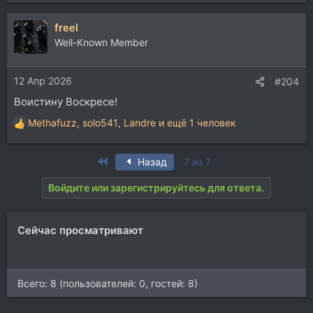
е
а
freel
к
ц
Well-Known Member
и
и
12 Апр 2026
:
#204
Воистину Воскресе!
Methafuzz
,
solo541
,
Landre
и ещё 1 человек
Р
е
а
First
Назад
7 из 7
к
ц
Войдите или зарегистрируйтесь для ответа.
и
и
:
Сейчас просматривают
Всего: 8 (пользователей: 0, гостей: 8)