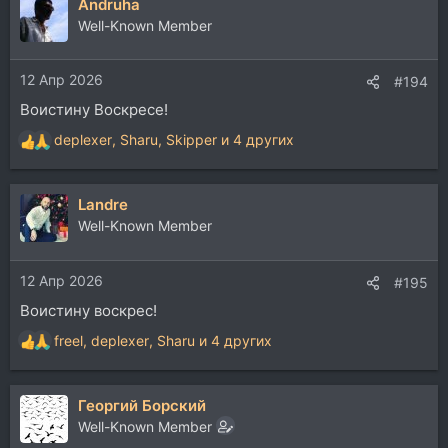
Andruha
к
ц
Well-Known Member
и
и
12 Апр 2026
:
#194
Воистину Воскресе!
deplexer
,
Sharu
,
Skipper
и 4 других
Р
е
а
Landre
к
ц
Well-Known Member
и
и
12 Апр 2026
:
#195
Воистину воскрес!
freel
,
deplexer
,
Sharu
и 4 других
Р
е
а
Георгий Борский
к
ц
Well-Known Member
и