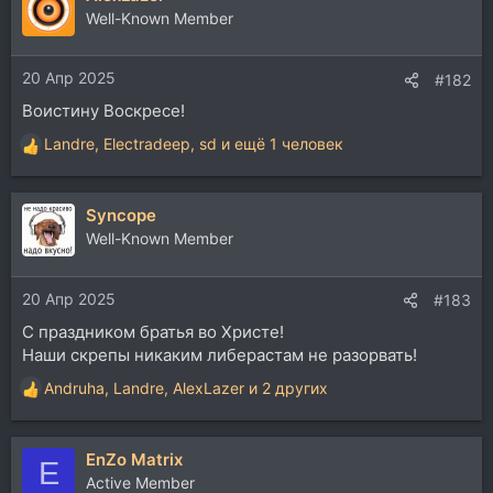
ц
Well-Known Member
и
и
20 Апр 2025
:
#182
Воистину Воскресе!
Landre
,
Electradeep
,
sd
и ещё 1 человек
Р
е
а
Syncope
к
ц
Well-Known Member
и
и
20 Апр 2025
:
#183
C праздником братья во Христе!
Наши скрепы никаким либерастам не разорвать!
Andruha
,
Landre
,
AlexLazer
и 2 других
Р
е
а
EnZo Matrix
к
E
ц
Active Member