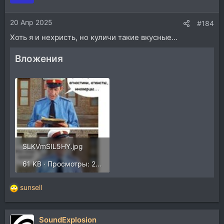
и
и
20 Апр 2025
:
#184
Хоть я и нехристь, но куличи такие вкусные...
Вложения
SLKVmSIL5HY.jpg
61 KB · Просмотры: 249
sunsell
Р
е
а
SoundExplosion
к