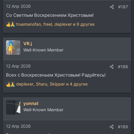
и
12 Апр 2026
:
#187
Со Светлым Воскресением Христовым!
truemanofan
,
freel
,
deplexer
и 9 других
Р
е
а
VR.j
к
ц
Well-Known Member
и
и
12 Апр 2026
:
#188
Всех с Воскресеньем Христовым! Радуйтесь!
deplexer
,
Sharu
,
Skipper
и 4 других
Р
е
а
yonnat
к
ц
Well-Known Member
и
и
12 Апр 2026
:
#189