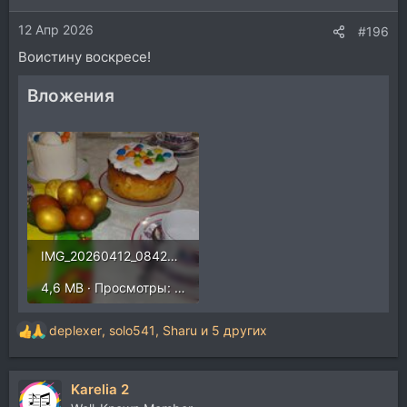
и
12 Апр 2026
:
#196
Воистину воскресе!
Вложения
IMG_20260412_084255947.jpg
4,6 MB · Просмотры: 55
deplexer
,
solo541
,
Sharu
и 5 других
Р
е
а
Karelia 2
к
ц