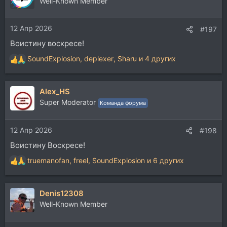
Well-Known Member
и
и
12 Апр 2026
:
#197
Воистину воскресе!
SoundExplosion
,
deplexer
,
Sharu
и 4 других
Р
е
а
Alex_HS
к
ц
Super Moderator
Команда форума
и
и
12 Апр 2026
:
#198
Воистину Воскресе!
truemanofan
,
freel
,
SoundExplosion
и 6 других
Р
е
а
Denis12308
к
ц
Well-Known Member
и
и