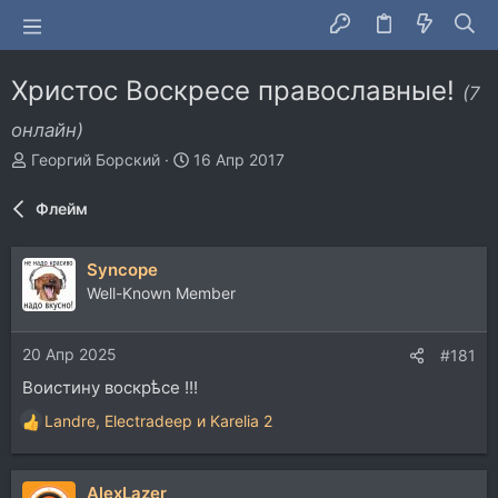
Христос Воскресе православные!
(7
онлайн)
А
Д
Георгий Борский
16 Апр 2017
в
а
т
т
Флейм
о
а
р
н
т
а
Syncope
е
ч
Well-Known Member
м
а
ы
л
а
20 Апр 2025
#181
Воистину воскрѣсе !!!
Landre
,
Electradeep
и
Karelia 2
Р
е
а
AlexLazer
к