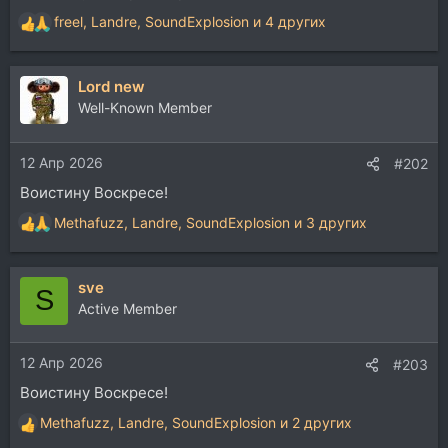
freel
,
Landre
,
SoundExplosion
и 4 других
Р
е
а
Lord new
к
ц
Well-Known Member
и
и
12 Апр 2026
:
#202
Воистину Воскресе!
Methafuzz
,
Landre
,
SoundExplosion
и 3 других
Р
е
а
sve
к
S
ц
Active Member
и
и
12 Апр 2026
:
#203
Воистину Воскресе!
Methafuzz
,
Landre
,
SoundExplosion
и 2 других
Р