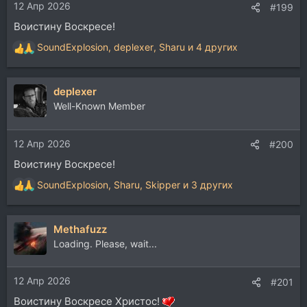
12 Апр 2026
:
#199
Воистину Воскресе!
SoundExplosion
,
deplexer
,
Sharu
и 4 других
Р
е
а
deplexer
к
ц
Well-Known Member
и
и
12 Апр 2026
:
#200
Воистину Воскресе!
SoundExplosion
,
Sharu
,
Skipper
и 3 других
Р
е
а
Methafuzz
к
ц
Loading. Please, wait...
и
и
12 Апр 2026
:
#201
Воистину Воскресе Христос!