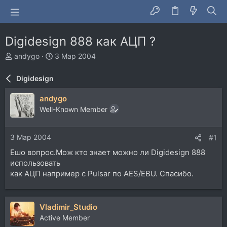
Digidesign 888 как АЦП ?
А
Д
andygo
3 Мар 2004
в
а
т
т
Digidesign
о
а
р
н
andygo
т
а
Well-Known Member
е
ч
м
а
ы
л
3 Мар 2004
#1
а
Ешо вопрос.Мож кто знает можно ли Digidesign 888
использовать
как АЦП например с Pulsar по AES/EBU. Спасибо.
Vladimir_Studio
Active Member