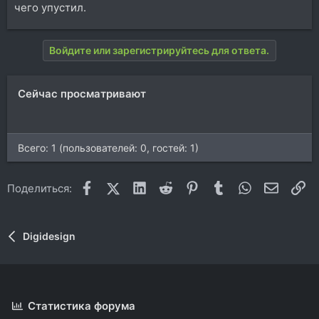
чего упустил.
Войдите или зарегистрируйтесь для ответа.
Сейчас просматривают
Всего: 1 (пользователей: 0, гостей: 1)
Facebook
X (Twitter)
LinkedIn
Reddit
Pinterest
Tumblr
WhatsApp
Электр
Сс
Поделиться:
Digidesign
Статистика форума