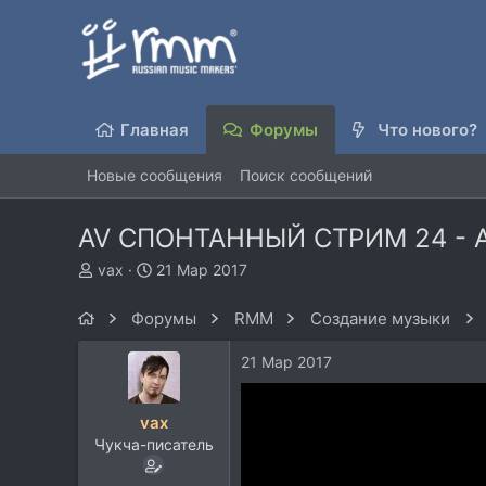
Главная
Форумы
Что нового?
Новые сообщения
Поиск сообщений
AV СПОНТАННЫЙ СТРИМ 24 - A
А
Д
vax
21 Мар 2017
в
а
т
т
Форумы
RMM
Создание музыки
о
а
р
н
21 Мар 2017
т
а
е
ч
м
а
vax
ы
л
Чукча-писатель
а