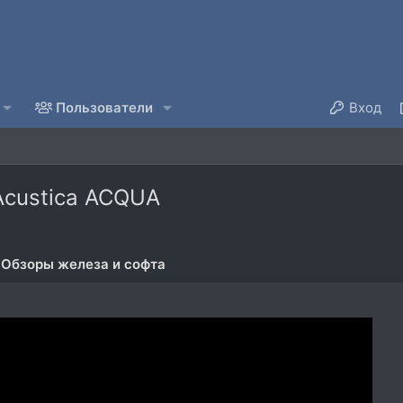
Пользователи
Вход
custica ACQUA
Обзоры железа и софта