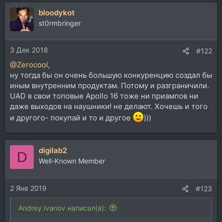
а
bloodykot
к
ц
st0rmbringer
и
и
3 Дек 2018
:
#122
@Zerocool
,
ну тогда бы он очень большую конкуренцию создал бы
иным внутренним продуктам. Потому и разграничили.
UAD в свои топовые Apollo 16 тоже ни приампов ни
даже выходов на наушники! не делают. Хочешь и того
и другого- покупай и то и другое
)))
digilab2
D
Well-Known Member
2 Янв 2019
#123
Andrey Ivanov написал(а):