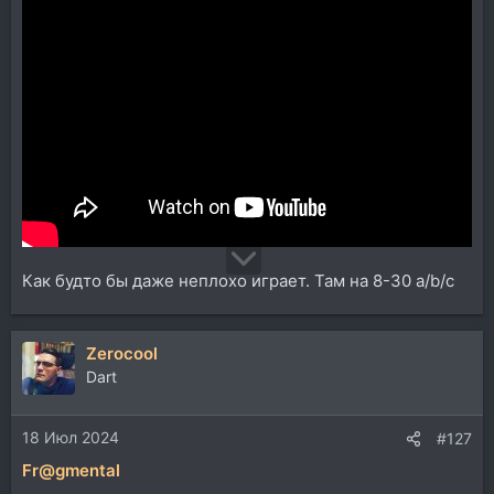
тихо курят на лестнице в уголке, но лично на мой
вкус и не только на мой оно
не подошло , цап там слабоват оказался, ушнюк тоже
спорный( средний уровень), плюс импульсное
питание ( кстати кружок знакомых
аудиофилов-троцкистов тоже его похерил в итоге
хотя изначально отзывы были восторженные)
Как будто бы даже неплохо играет. Там на 8-30 а/b/c
Zerocool
Dart
18 Июл 2024
#127
Fr@gmental