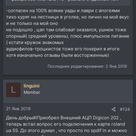
-согласен на 100% всякие уады и лаври с апогеями
тихо курят на лестнице в уголке, но лично на мой вкус
и не только на мой оно
не подошло , цап там слабоват оказался, ушнюк тоже
спорный( средний уровень), плюс импульсное питание
( кстати кружок знакомых
аудиофилов-троцкистов тоже его похерил в итоге
хотя изначально отзывы были восторженные)
Последнее редактирование:
2 Янв 2019
linguini
L
Member
21 Янв 2019
#124
День добрый!Приобрел Внешний АЦП Digicon 202 ,
теперь встал вопрос его подключения к карте roland
ua 55. До этого думал , что просто по spdif in и можно