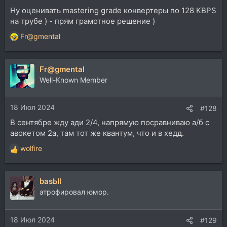
Ну оценивать mastering grade конвертеры по 128 KBPS
на трубе ) - прям грамотное решение )
Fr@gmental
Р
е
а
Fr@gmental
к
ц
Well-Known Member
и
и
18 Июл 2024
:
#128
В сентябре жду ади 2/4, напрямую посравниваю а/б с
авокетом 2а, там тот же квантум, что и в хедд.
wolfire
Р
е
а
basЫl
к
ц
атрофировал юмор.
и
и
18 Июл 2024
:
#129