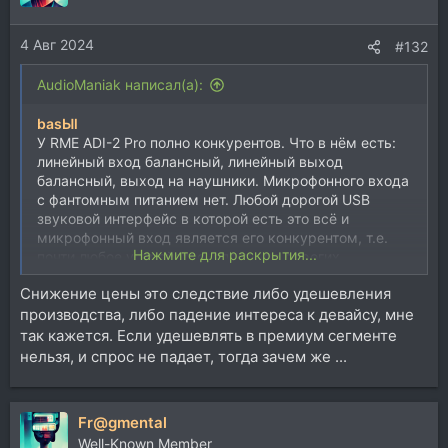
4 Авг 2024
#132
AudioManiak написал(а):
basЫl
У RME ADI-2 Pro полно конкурентов. Что в нём есть:
линейный вход балансный, линейный выход
балансный, выход на наушники. Микрофонного входа
с фантомным питанием нет. Любой дорогой USB
звуковой интерфейс в которой есть это всё и
микрофонный вход является его конкурентом, т.е.
Нажмите для раскрытия...
почти любое устройство, вплоть до дорогих
китайских поделок, разница только в том кто на что
Снижение цены это следствие либо удешевления
делает упор. Особенность RME ADI-2 Pro - мощный
производства, либо падение интереса к девайсу, мне
ушник, возможно надёжность драйверов, больше
никаких особенностей нет.
так кажется. Если удешевлять в премиум сегменте
Аналоги: абсолютно любой USB звуковой интерфейс
нельзя, и спрос не падает, тогда зачем же ...
высокого уровня. Откройте любой интернет-магазин
звуковый интерфейсы, отсортируйте по цене дорого-
дёшево, всё что сверху конкуренты RME ADI-2 Pro.
Fr@gmental
Вот снижения цены до вменяемой действительно нет.
Well-Known Member