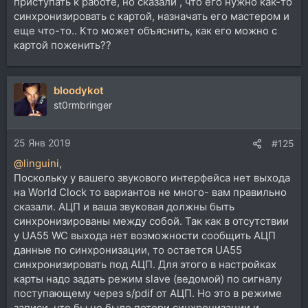
приступать к работе, но сказали , что его нужно как-то
синхронизировать с картой, назначать его мастером и
еще что-то.. Кто может объяснить, как его можно с
картой поженить??
bloodykot
st0rmbringer
25 Янв 2019
#125
@linguini
,
Поскольку у вашего звукового интерфейса нет выхода
на World Clock то вариантов не много- вам правильно
сказали. АЦП и ваша звуковая должны быть
синхронизированы между собой. Так как в отсутствии
у UA55 WC выхода нет возможности сообщить АЦП
данные по синхронизации, то остается UA55
синхронизировать под АЦП. Для этого в настройках
карты надо задать режим slave (ведомой) по сигналу
поступающему через s/pdif от АЦП. Но это в режиме
записи, что бы не было потери синхронизации и