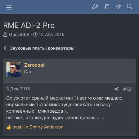
RME ADI-2 Pro
А
Д
studio666
15 Апр 2016
в
а
т
т
Звуковые платы, конвертеры
о
а
р
н
т
а
Zerocool
е
ч
Dart
м
а
ы
л
а
3 Дек 2018
#121
Ох уж этот сраный маркетинг )) вот что им мешало
нормальный тоталмикс туда запихать ) и пару
коппеечных , микпредов ) .
нет же , это же для аудиофилов девайс ......
basЫl
и
Dmitry Anderson
Р
е