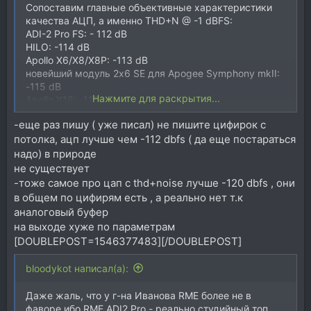
Сопоставим главные объективные характеристики
качества АЦП, а именно THD+N @ -1 dBFS:
ADI-2 Pro FS: - 112 dB
HILO: -114 dB
Apollo X6/X8/X8P: -113 dB
новейший модуль 2x6 SE для Apogee Symphony mkII:
-115 dB
Нажмите для раскрытия...
Apollo X16: -115 dB
-еще раз пишу ( уже писал) не пишите цифирок с
потолка, ацп лучше чем -112 dbfs ( да еще постараться
надо) в природе
не существует
-тоже самое про цап с thd+noise лучше -120 dbfs , они
в общем по цифирям есть , а реально нет т.к
аналоговый буфер
на выходе хуже по параметрам
[DOUBLEPOST=1546377483][/DOUBLEPOST]
bloodykot написал(а):
Даже жаль, что у г-на Иванова RME более не в
фаворе ибо RME ADI2 Pro - реально студийный топ.