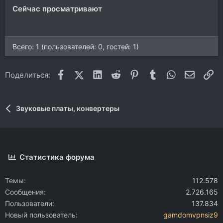
Сейчас просматривают
Всего: 1 (пользователей: 0, гостей: 1)
Facebook
X (Twitter)
LinkedIn
Reddit
Pinterest
Tumblr
WhatsApp
Электр
Сс
Поделиться:
Звуковые платы, конвертеры
Статистика форума
Темы
112.578
Сообщения
2.726.165
Пользователи
137.834
Новый пользователь
gamdomvpnsiz9