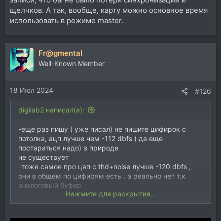
щелчков. А так, вообще, карту можно основное время
использовать в режиме master.
Fr@gmental
Well-Known Member
18 Июл 2024
#126
digilab2 написал(а):
-еще раз пишу ( уже писал) не пишите цифирок с
потолка, ацп лучше чем -112 dbfs ( да еще
постараться надо) в природе
не существует
-тоже самое про цап с thd+noise лучше -120 dbfs ,
они в общем по цифирям есть , а реально нет т.к
аналоговый буфер
Нажмите для раскрытия...
на выходе хуже по параметрам
[DOUBLEPOST=1546377483][/DOUBLEPOST]
-согласен на 100% всякие уады и лаври с апогеями