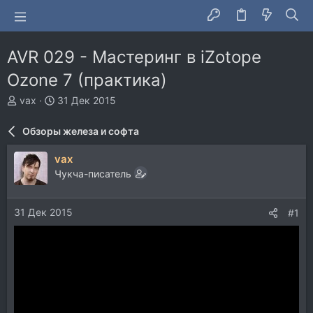
AVR 029 - Мастеринг в iZotope
Ozone 7 (практика)
А
Д
vax
31 Дек 2015
в
а
т
т
Обзоры железа и софта
о
а
р
н
vax
т
а
Чукча-писатель
е
ч
м
а
ы
л
31 Дек 2015
#1
а