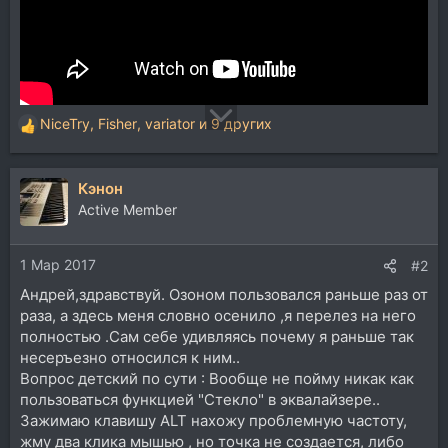
NiceTry
,
Fisher
,
variator
и 9 других
Р
е
а
Кэнон
к
ц
Active Member
и
и
1 Мар 2017
:
#2
Андрей,здравствуй. Озоном пользовался раньше раз от
раза, а здесь меня словно осенило ,я перелез на него
полностью .Сам себе удивляясь почему я раньше так
несеръезно относился к ним..
Вопрос детский по сути : Вообще не пойму никак как
пользоваться функцией "Стекло" в эквалайзере..
Зажимаю клавишу ALT нахожу проблемную частоту,
жму два клика мышью , но точка не создается, либо