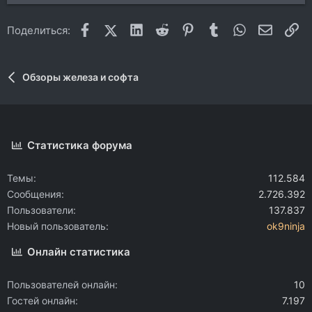
Facebook
X (Twitter)
LinkedIn
Reddit
Pinterest
Tumblr
WhatsApp
Электр
Сс
Поделиться:
Обзоры железа и софта
Статистика форума
Темы
112.584
Сообщения
2.726.392
Пользователи
137.837
Новый пользователь
ok9ninja
Онлайн статистика
Пользователей онлайн
10
Гостей онлайн
7.197