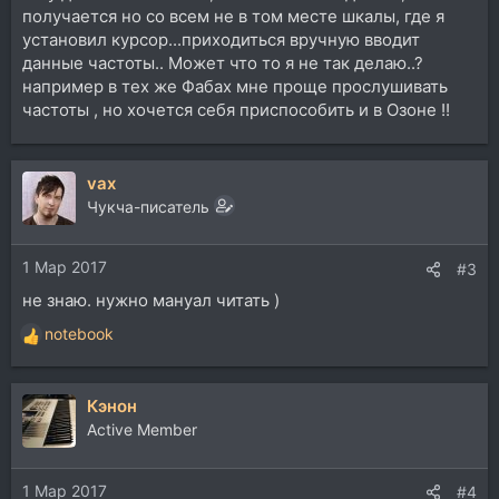
получается но со всем не в том месте шкалы, где я
установил курсор...приходиться вручную вводит
данные частоты.. Может что то я не так делаю..?
например в тех же Фабах мне проще прослушивать
частоты , но хочется себя приспособить и в Озоне !!
vax
Чукча-писатель
1 Мар 2017
#3
не знаю. нужно мануал читать )
notebook
Р
е
а
Кэнон
к
ц
Active Member
и
и
1 Мар 2017
:
#4