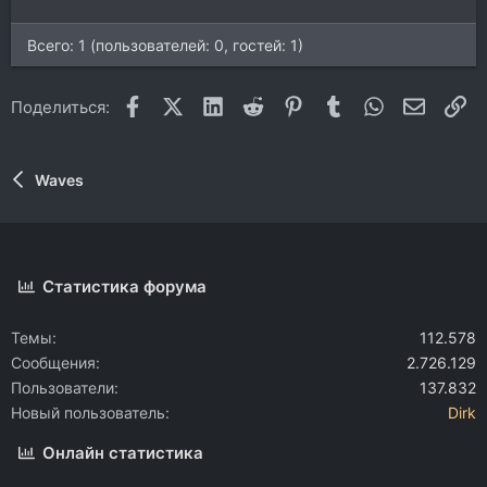
Всего: 1 (пользователей: 0, гостей: 1)
Facebook
X (Twitter)
LinkedIn
Reddit
Pinterest
Tumblr
WhatsApp
Электр
Сс
Поделиться:
Waves
Статистика форума
Темы
112.578
Сообщения
2.726.129
Пользователи
137.832
Новый пользователь
Dirk
Онлайн статистика