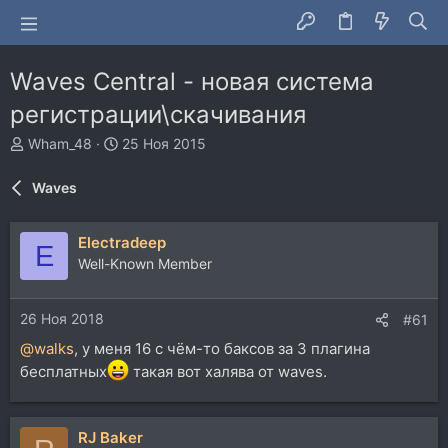
Waves Central - новая система
регистрации\скачивания
А
Д
Wham_48
25 Ноя 2015
в
а
т
т
Waves
о
а
р
н
т
а
Electradeep
E
е
ч
Well-Known Member
м
а
ы
л
а
26 Ноя 2018
#61
@walks
, у меня 16 с чём-то баксов за 3 плагина
бесплатных
такая вот халява от waves.
RJ Baker