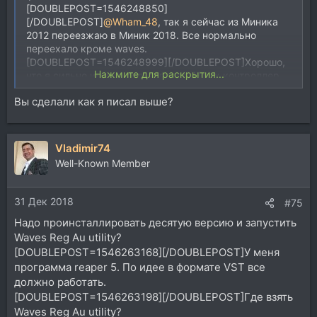
[DOUBLEPOST=1546248850]
[/DOUBLEPOST]
@Wham_48
, так я сейчас из Миника
2012 переезжаю в Миник 2018. Все нормально
переехало кроме waves.
[DOUBLEPOST=1546248999][/DOUBLEPOST]Хорошо,
Нажмите для раскрытия...
что я сильно ими не пользовался. Но их контроллер
дыхания у меня в каждом проекте, его пришлось
Вы сделали как я писал выше?
заменить iZotope RX7. Но в идеале работоспособность
восстановить бы. Я в том году waves накупил на
кругленькую сумму.
Vladimir74
Well-Known Member
31 Дек 2018
#75
Надо проинсталлировать десятую версию и запустить
Waves Reg Au utility?
[DOUBLEPOST=1546263168][/DOUBLEPOST]У меня
программа reaper 5. По идее в формате VST все
должно работать.
[DOUBLEPOST=1546263198][/DOUBLEPOST]Где взять
Waves Reg Au utility?