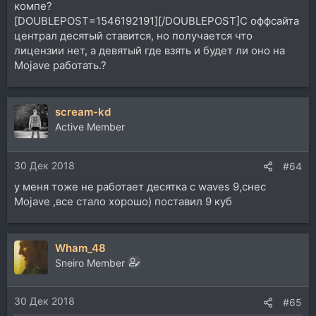
компе?
[DOUBLEPOST=1546192191][/DOUBLEPOST]С оффсайта
централ десятый ставится, но получается что
лицензии нет, а девятый где взять и будет ли оно на
Mojave работать.?
scream-kd
Active Member
30 Дек 2018
#64
у меня тоже не работает десятка с waves 9,снес
Mojave ,все стало хорошо) поставил 9 куб
Wham_48
Sneiro Member
30 Дек 2018
#65