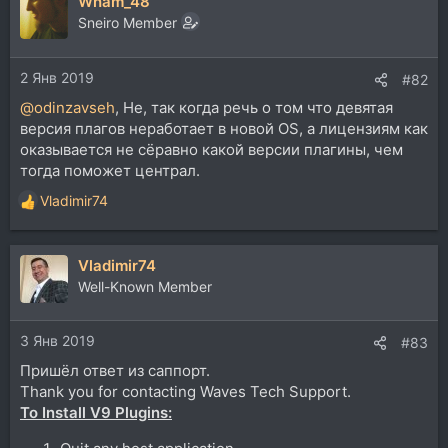
Wham_48
Sneiro Member
2 Янв 2019
#82
@odinzavseh
, Не, так когда речь о том что девятая
версия плагов неработает в новой OS, а лицензиям как
оказывается не сёравно какой версии плагины, чем
тогда поможет централ.
Vladimir74
Р
е
а
Vladimir74
к
ц
Well-Known Member
и
и
3 Янв 2019
:
#83
Пришёл ответ из саппорт.
Thank you for contacting Waves Tech Support.
To Install V9 Plugins: