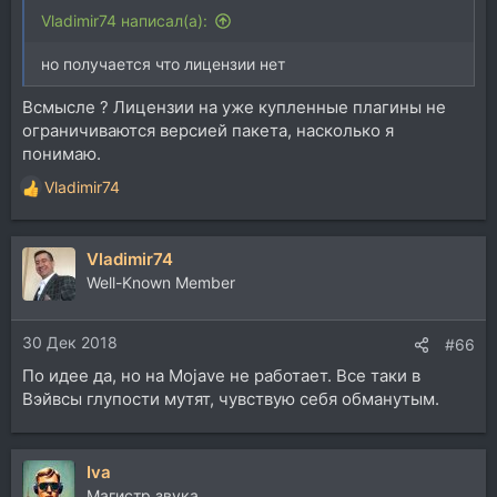
Vladimir74 написал(а):
но получается что лицензии нет
Всмысле ? Лицензии на уже купленные плагины не
ограничиваются версией пакета, насколько я
понимаю.
Vladimir74
Р
е
а
Vladimir74
к
ц
Well-Known Member
и
и
30 Дек 2018
:
#66
По идее да, но на Mojave не работает. Все таки в
Вэйвсы глупости мутят, чувствую себя обманутым.
Iva
Магистр звука