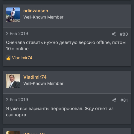
а
odinzavseh
к
ц
Well-Known Member
и
и
2 Янв 2019
:
#80
Снечала ставить нужно девятую версию offline, потом
10ю online
Vladimir74
Р
е
а
Vladimir74
к
ц
Well-Known Member
и
и
2 Янв 2019
:
#81
Я уже все варианты перепробовал. Жду ответ из
саппорта.