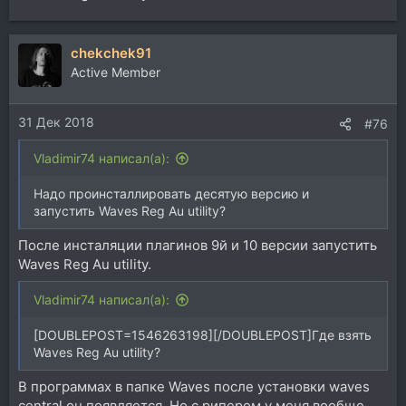
chekchek91
Active Member
31 Дек 2018
#76
Vladimir74 написал(а):
Надо проинсталлировать десятую версию и
запустить Waves Reg Au utility?
После инсталяции плагинов 9й и 10 версии запустить
Waves Reg Au utility.
Vladimir74 написал(а):
[DOUBLEPOST=1546263198][/DOUBLEPOST]Где взять
Waves Reg Au utility?
В программах в папке Waves после установки waves
central он появляется. Но с рипером у меня вообще