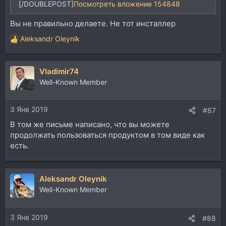
[/DOUBLEPOST]
Посмотреть вложение 154848
Вы не правильно делаете. Не тот инсталлер
Aleksandr Oleynik
Р
е
а
Vladimir74
к
ц
Well-Known Member
и
и
3 Янв 2019
:
#87
В том же письме написано, что вы можете
продолжать пользоваться продуктом в том виде как
есть.
Aleksandr Oleynik
Well-Known Member
3 Янв 2019
#88