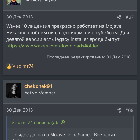
30 Дек 2018
#67
Waves 10 лицензия прекрасно работает на Mojave.
Никаких проблем ни с лоджиком, ни с кубейсом. Для
девятой версии есть legacy installer вроде бы тут
https://www.waves.com/downloads#older
Последнее редактирование:
31 Дек 2018
Vladimir74
Р
е
а
chekchek91
к
ц
Active Member
и
и
30 Дек 2018
:
#68
Vladimir74 написал(а):
По идее да, но на Mojave не работает. Все таки в