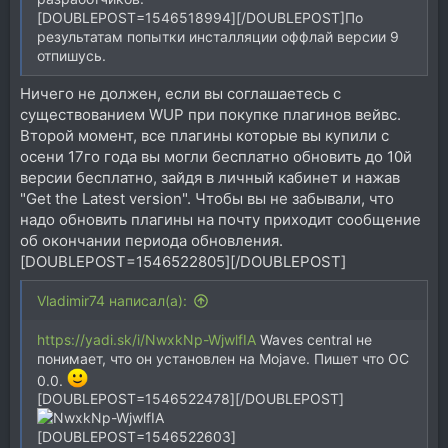
[DOUBLEPOST=1546518994][/DOUBLEPOST]По
результатам попытки инсталляции оффлай версии 9
отпишусь.
Ничего не должен, если вы соглашаетесь с
существованием WUP при покупке плагинов вейвс.
Второй момент, все плагины которые вы купили с
осени 17го года вы могли бесплатно обновить до 10й
версии бесплатно, зайдя в личный кабинет и нажав
"Get the Latest version". Чтобы вы не забывали, что
надо обновить плагины на почту приходит сообщение
об окончании периода обновления.
[DOUBLEPOST=1546522805][/DOUBLEPOST]
Vladimir74 написал(а):
https://yadi.sk/i/NwxkNp-WjwlfIA
Waves central не
понимает, что он установлен на Mojave. Пишет что ОС
0.0.
[DOUBLEPOST=1546522478][/DOUBLEPOST]
[DOUBLEPOST=1546522603]