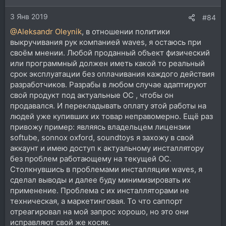
и
3 Янв 2019
:
#84
@Aleksandr Oleynik
, в отношении политики
выкручивания рук компанией waves, я остаюсь при
своём мнении. Любой проданный объект физический
или программный должен иметь какой то реальный
срок эксплуатации без оплачивания каждого действия
разработчиков. Разрабы в любом случае адаптируют
свой продукт под актуальные ОС , чтобы он
продавался. И перекладывать оплату этой работы на
людей уже купивших их товар неправомерно. Ещё раз
привожу пример: являясь владельцем лицензии
softube, sonnox oxford, soundtoys я захожу в свой
аккаунт и имею доступ к актуальному инсталлятору
без проблем работающему на текущей ОС.
Столкнувшись в проблемами инсталляции waves, я
сделал выводы и далее буду минимизировать их
применение. Проблема с их инсталляторами не
техническая, а маркетинговая. То что саппорт
отреагировал на мой запрос хорошо, но это они
исправляют свой же косяк.