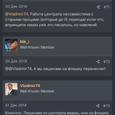
30 Дек 2018
#71
@Vladimir74
, Работа централа несовместима с
старыми процами (которые до i5 периода) если что,
впринципе нираз уже это писалось, но навсякий.
Nik_i
Well-Known Member
30 Дек 2018
#72
@@Vladimir74, А вы лицензии на флешку перенесли?
Vladimir74
Well-Known Member
31 Дек 2018
#73
Конечно. Лицензии из централа видны, они на флэшке.