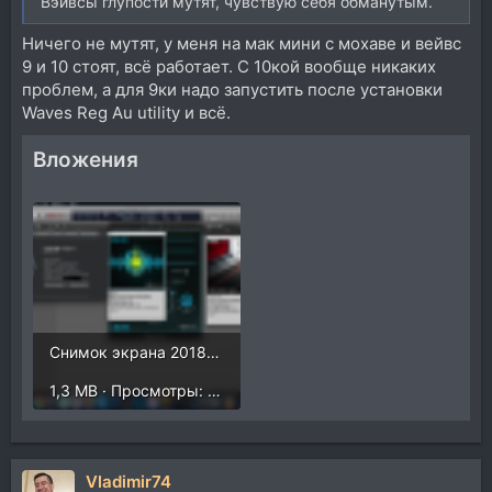
Вэйвсы глупости мутят, чувствую себя обманутым.
Ничего не мутят, у меня на мак мини с мохаве и вейвс
9 и 10 стоят, всё работает. С 10кой вообще никаких
проблем, а для 9ки надо запустить после установки
Waves Reg Au utility и всё.
Вложения
Снимок экрана 2018-12-30 в 22.24.03.png
1,3 MB · Просмотры: 395
Vladimir74