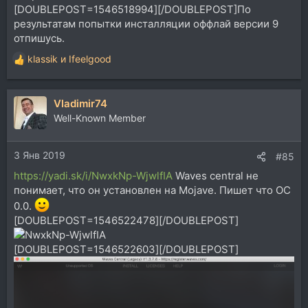
[DOUBLEPOST=1546518994][/DOUBLEPOST]По
результатам попытки инсталляции оффлай версии 9
отпишусь.
klassik
и
Ifeelgood
Р
е
а
Vladimir74
к
ц
Well-Known Member
и
и
3 Янв 2019
:
#85
https://yadi.sk/i/NwxkNp-WjwlfIA
Waves central не
понимает, что он установлен на Mojave. Пишет что ОС
0.0.
[DOUBLEPOST=1546522478][/DOUBLEPOST]
[DOUBLEPOST=1546522603][/DOUBLEPOST]