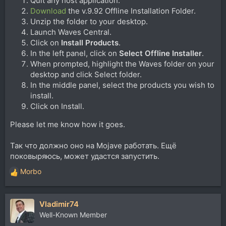
Quit any host application.
Download
the v.9.92 Offline Installation Folder.
Unzip the folder to your desktop.
Launch Waves Central.
Click on
Install Products
.
In the left panel, click on
Select Offline Installer
.
When prompted, highlight the Waves folder on your
desktop and click Select folder.
In the middle panel, select the products you wish to
install.
Click on Install.
Please let me know how it goes.
Так что должно оно на Mojave работать. Ещё
поковыряюсь, может удастся запустить.
Morbo
Р
е
а
Vladimir74
к
ц
Well-Known Member
и