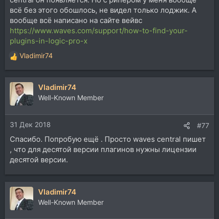
всё без этого обошлось, не видел только лоджик. А
вообще всё написано на сайте вейвс
https://www.waves.com/support/how-to-find-your-
plugins-in-logic-pro-x
Vladimir74
Р
е
а
Vladimir74
к
ц
Well-Known Member
и
и
31 Дек 2018
:
#77
Спасибо. Попробую ещё . Просто waves central пишет
, что для десятой версии плагинов нужны лицензии
десятой версии.
Vladimir74
Well-Known Member