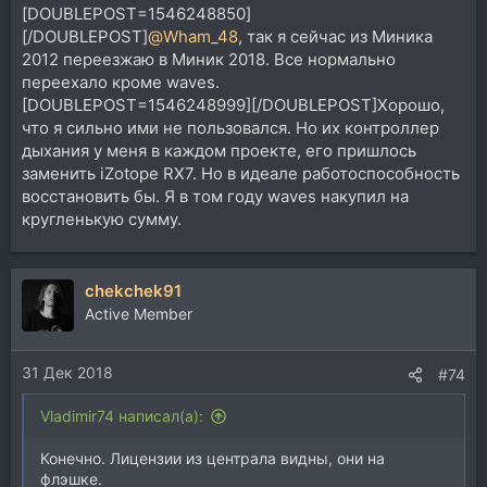
[DOUBLEPOST=1546248850]
[/DOUBLEPOST]
@Wham_48
, так я сейчас из Миника
2012 переезжаю в Миник 2018. Все нормально
переехало кроме waves.
[DOUBLEPOST=1546248999][/DOUBLEPOST]Хорошо,
что я сильно ими не пользовался. Но их контроллер
дыхания у меня в каждом проекте, его пришлось
заменить iZotope RX7. Но в идеале работоспособность
восстановить бы. Я в том году waves накупил на
кругленькую сумму.
chekchek91
Active Member
31 Дек 2018
#74
Vladimir74 написал(а):
Конечно. Лицензии из централа видны, они на
флэшке.