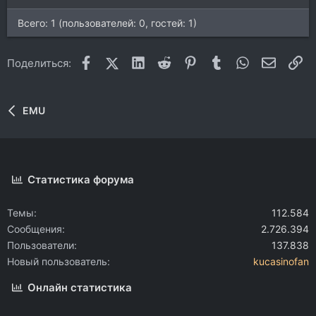
Всего: 1 (пользователей: 0, гостей: 1)
Facebook
X (Twitter)
LinkedIn
Reddit
Pinterest
Tumblr
WhatsApp
Электр
Сс
Поделиться:
EMU
Статистика форума
Темы
112.584
Сообщения
2.726.394
Пользователи
137.838
Новый пользователь
kucasinofan
Онлайн статистика