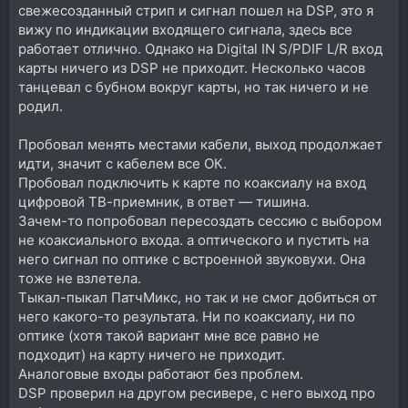
свежесозданный стрип и сигнал пошел на DSP, это я
вижу по индикации входящего сигнала, здесь все
работает отлично. Однако на Digital IN S/PDIF L/R вход
карты ничего из DSP не приходит. Несколько часов
танцевал с бубном вокруг карты, но так ничего и не
родил.
Пробовал менять местами кабели, выход продолжает
идти, значит с кабелем все ОК.
Пробовал подключить к карте по коаксиалу на вход
цифровой ТВ-приемник, в ответ — тишина.
Зачем-то попробовал пересоздать сессию с выбором
не коаксиального входа. а оптического и пустить на
него сигнал по оптике с встроенной звуковухи. Она
тоже не взлетела.
Тыкал-пыкал ПатчМикс, но так и не смог добиться от
него какого-то результата. Ни по коаксиалу, ни по
оптике (хотя такой вариант мне все равно не
подходит) на карту ничего не приходит.
Аналоговые входы работают без проблем.
DSP проверил на другом ресивере, с него выход про