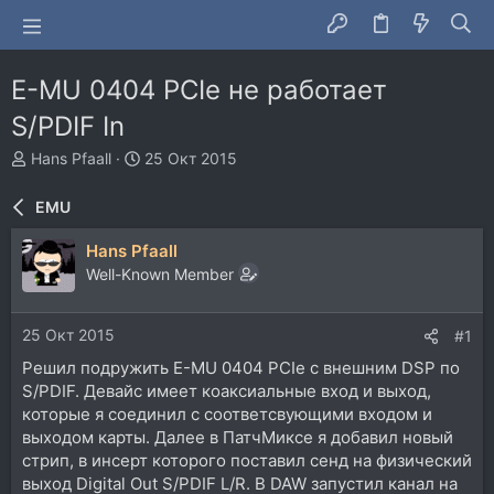
E-MU 0404 PCIe не работает
S/PDIF In
А
Д
Hans Pfaall
25 Окт 2015
в
а
т
т
EMU
о
а
р
н
Hans Pfaall
т
а
Well-Known Member
е
ч
м
а
ы
л
25 Окт 2015
#1
а
Решил подружить E-MU 0404 PCIe с внешним DSP по
S/PDIF. Девайс имеет коаксиальные вход и выход,
которые я соединил с соответсвующими входом и
выходом карты. Далее в ПатчМиксе я добавил новый
стрип, в инсерт которого поставил сенд на физический
выход Digital Out S/PDIF L/R. В DAW запустил канал на