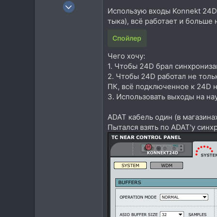
23 Июн 2008
Использую входы Konnekt 24D 
8.747
тыка), всё работает и больше
13.853
Спойлер
113
rmmedia.ru
Чего хочу:
1. Чтобы 24D брал синхронизац
2. Чтобы 24D работал не толь
ПК, всё подключенное к 24D не
3. Использовать выходы на на
ADAT кабель один (в магазинах
Пытался взять по ADAT'у синхр