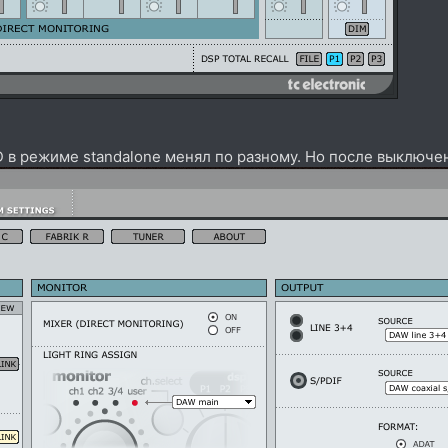
в режиме standalone менял по разному. Но после выключени