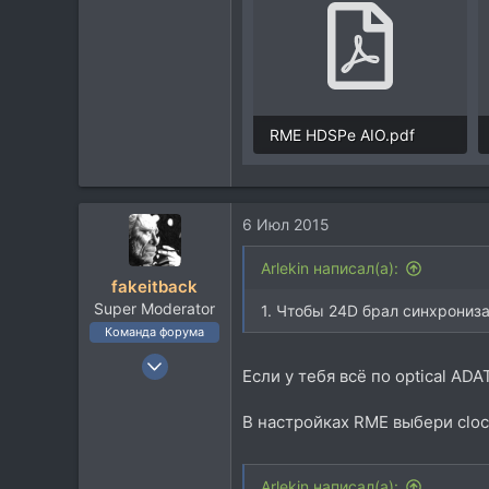
RME HDSPe AIO.pdf
802,5 KB · Просмотры: 266
6 Июл 2015
Arlekin написал(а):
fakeitback
Super Moderator
1. Чтобы 24D брал синхронизац
Команда форума
6 Май 2005
Если у тебя всё по optical AD
16.247
18.534
В настройках RME выбери clock
113
45
Arlekin написал(а):