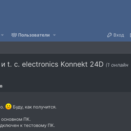
Пользователи
Вход
t. c. electronics Konnekt 24D
(1 онлайн
ов
но.
Буду, как получится.
 основном ПК.
подключен к тестовому ПК.