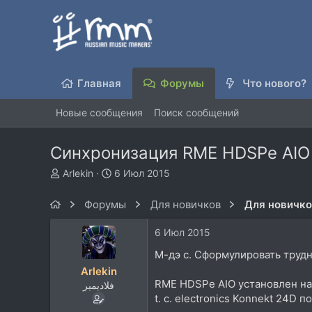
Главная
Форумы
Что нового?
Новые сообщения
Поиск сообщений
Синхронизация RME HDSPe AIO и 
А
Д
Arlekin
6 Июл 2015
в
а
т
т
Форумы
Для новичков
Для новичк
о
а
р
н
6 Июл 2015
т
а
е
ч
М-дэ с. Сформулировать труд
м
а
Arlekin
ы
л
RME HDSPe AIO установлен на
فلاديمير
а
t. c. electronics Konnekt 24D 