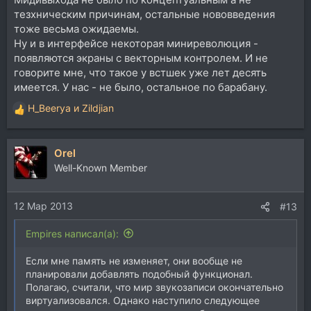
тезхническим причинам, остальные нововведения
тоже весьма ожидаемы.
Ну и в интерфейсе некоторая миниреволюция -
появляются экраны с векторным контролем. И не
говорите мне, что такое у встшек уже лет десять
имеется. У нас - не было, остальное по барабану.
H_Beerya
и
Zildjian
Р
е
а
Orel
к
ц
Well-Known Member
и
и
12 Мар 2013
:
#13
Empires написал(а):
Если мне память не изменяет, они вообще не
планировали добавлять подобный функционал.
Полагаю, считали, что мир звукозаписи окончательно
виртуализовался. Однако наступило следующее