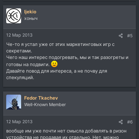
а
ljekio
к
ц
хоныч
и
и
12 Мар 2013
:
#5
Че-то я устал уже от этих маркетинговых игр с
секретами.
Чего наш интерес подогревать, мы и так разогреты и
готовы на подвиги.
Давайте повод для интереса, а не почву для
спекуляций.
Fedor Tkachev
Well-Known Member
12 Мар 2013
#6
вообще им уже почти нет смысла добавлять в ризон
устройства не продавая их отдельно. Нет, можно