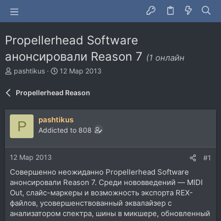
Propellerhead Software
анонсировали Reason 7
(1 онлайн
А
Д
pashtikus
12 Мар 2013
в
а
т
т
Propellerhead Reason
о
а
р
н
т
а
pashtikus
P
е
ч
Addicted to 808
м
а
ы
л
а
12 Мар 2013
#1
Совершенно неожиданно Propellerhead Software
анонсировали Reason 7. Среди нововведений — MIDI
Out, слайс-маркеры и возможность экспорта REX-
файлов, усовершенствованный эквалайзер с
анализатором спектра, шины в микшере, обновленный