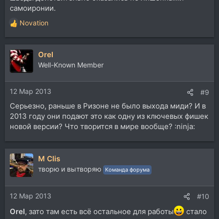
самоиронии.
Novation
Р
е
а
Orel
к
ц
Well-Known Member
и
и
12 Мар 2013
:
#9
Серьезно, раньше в Ризоне не было выхода миди? И в
2013 году они подают это как одну из ключевых фишек
новой версии? Что творится в мире вообще? :ninja:
M Clis
творю и вытворяю
Команда форума
12 Мар 2013
#10
Orel
, зато там есть всё остальное для работы
стало