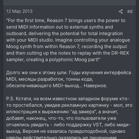
и
12 Мар 2013
:
#8
"For the first time, Reason 7 brings users the power to
send MIDI information out to external synths and
outboard, delivering the potential for total integration
with your MIDI studio. Imagine controlling your analogue
Moog synth from within Reason 7, recording the output
and then cutting up the notes to replay with the DR-REX
sampler, creating a polyphonic Moog part!"
Долго же они к этому шли. Годы изучения интерфейса
MIDI, месяцы разработок, тонны кода,
обесепечивающего MIDI-выход... Наверное.
P.S. Кстати, на всем известном западном форуме кто-
то простебался, увидев рекламную картинку - мол, это
иллюстрация к выражению "ад замерз", а значит,
добавят, наконец, что-то, что пользователи уже
отчаялись увидеть - либо поддержку VST, либо миди-
выход. Версия не казалась правдоподобной, однако
шведы действительно оказались не лишенными