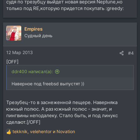
cудя по трезубцу выйдет новая версия Neptune,но
только под RE,которую придется покупать :greedy:
Empires
Судный день
12 Мар 2013
#4
[OFF]
ddr400 написал(а):
Наверное под freebsd выпустят ))
Трезубец-то в заснеженной пещере. Наверняка
южный полюс. А раз южный полюс - значит, и
пингвины неподалеку. Стало быть, и под линукс
сделают.[/OFF]
tekknik
,
velehentor
и
Novation
Р
е