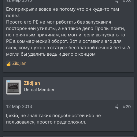
#28
Его прикрыли вовсе не потому что он куда-то там
полез.
Просто его РЕ не мог работать без запускания
посторонней утилиты, а на такое дело Пропы пойти,
по понятным причинам, не могли, если выпускать тот
РЕ в коммерческий оборот. Вот и оставили его для
всех, кому нужно в статусе бесплатной вечной беты. А
могли бы удалить ведь и дело с концом.
Zildjian
Р
е
а
Zildjian
к
ц
Unreal Member
и
и
12 Мар 2013
:
#29
ljekio
, не знал таких подробностей ибо не
пользовался, просто предположил.