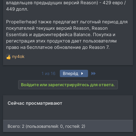
владельцев предыдущих версий Reason) - 429 евро /
449 долл.
Propellerhead также предлагает льготный период для
покупателей текущих версий Reason, Reason
Essentials и аудиоинтерфейса Balance. Покупка и
регистрация этих продуктов дает пользователям
право на бесплатное обновление до Reason 7.
ny4ok
Р
е
а
Last
1 из 16
Вперёд
к
ц
Войдите или зарегистрируйтесь для ответа.
и
и
:
Сейчас просматривают
Всего: 2 (пользователей: 0, гостей: 2)