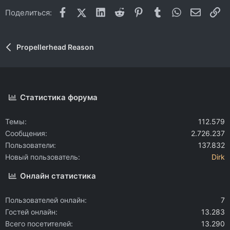
Facebook
X (Twitter)
LinkedIn
Reddit
Pinterest
Tumblr
WhatsApp
Электр
Сс
Поделиться:
Propellerhead Reason
Статистика форума
Темы
112.579
Сообщения
2.726.237
Пользователи
137.832
Новый пользователь
Dirk
Онлайн статистика
Пользователей онлайн
7
Гостей онлайн
13.283
Всего посетителей
13.290