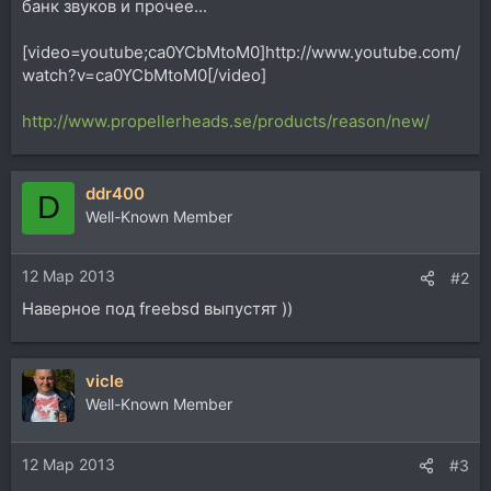
банк звуков и прочее...
[video=youtube;ca0YCbMtoM0]http://www.youtube.com/
watch?v=ca0YCbMtoM0[/video]
http://www.propellerheads.se/products/reason/new/
ddr400
D
Well-Known Member
12 Мар 2013
#2
Наверное под freebsd выпустят ))
vicle
Well-Known Member
12 Мар 2013
#3