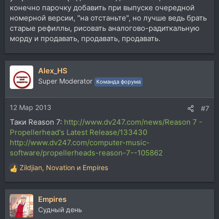
конечно парочку добавить при выпуске очередной
номерной версии, "на отстаньте", но лучше ведь брать
старые рефиллы, рисовать аналогово-радиткальную
морду и продавать, продавать, продавать.
Alex_HS
Super Moderator
Команда форума
12 Мар 2013
#7
Таки Reason 7:
http://www.dv247.com/news/Reason 7 -
Propellerhead's Latest Release/133430
http://www.dv247.com/computer-music-
software/propellerheads-reason-7--105862
Zildjian
,
Novation
и
Empires
Р
е
а
Empires
к
ц
Судный день
и