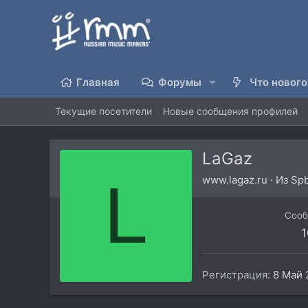
Главная
Форумы
Что нового
Текущие посетители
Новые сообщения профилей
LaGaz
L
www.lagaz.ru
·
Из
Sp
Соо
1
Регистрация
8 Май 