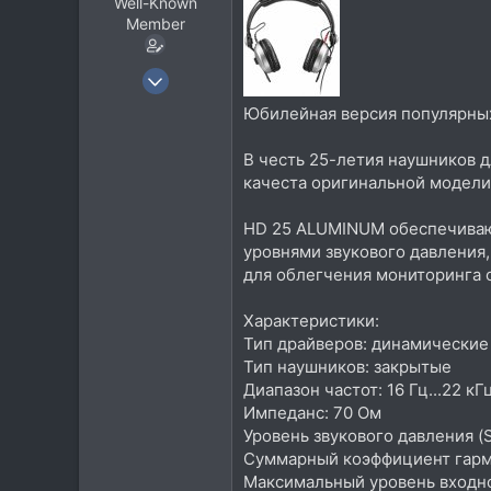
Well-Known
Member
8 Июн 2011
924
Юбилейная версия популярны
712
В честь 25-летия наушников 
93
качеста оригинальной модели
Москва
HD 25 ALUMINUM обеспечивают
уровнями звукового давления,
для облегчения мониторинга о
Характеристики:
Тип драйверов: динамические
Тип наушников: закрытые
Диапазон частот: 16 Гц...22 кГ
Импеданс: 70 Ом
Уровень звукового давления (SP
Суммарный коэффициент гармо
Максимальный уровень входно