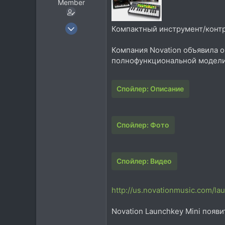
Member
8 Июн 2011
Компактный инструмент/конт
924
Компания Novation объявила 
712
полнофункциональной модели
93
Москва
Спойлер:
Описание
Спойлер:
Фото
Спойлер:
Видео
http://us.novationmusic.com/la
Novation Launchkey Mini появи