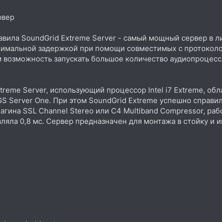
рвер
авила SoundGrid Extreme Server - самый мощный сервер в л
нимальной задержкой при помощи совместимых с протоколо
м возможность запускать большое количество аудиопроцесс
treme Server, использующий процессор Intel i7 Extreme, о
 Server One. При этом SoundGrid Extreme успешно справилс
агина SSL Channel Stereo или C4 Multiband Compressor, ра
вляла 0,8 мс. Сервер предназначен для монтажа в стойку и 