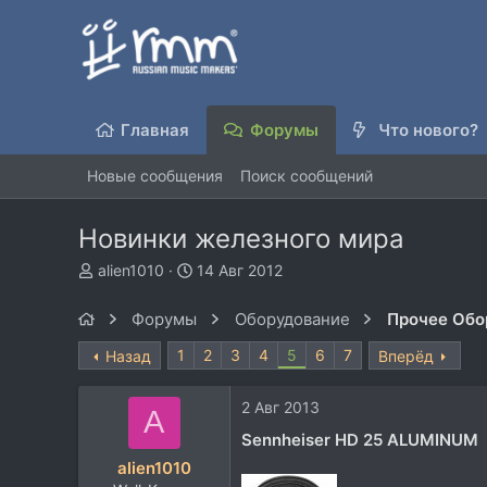
Главная
Форумы
Что нового?
Новые сообщения
Поиск сообщений
Новинки железного мира
А
Д
alien1010
14 Авг 2012
в
а
т
т
Форумы
Оборудование
Прочее Обо
о
а
р
н
1
2
3
4
5
6
7
Назад
Вперёд
т
а
е
ч
2 Авг 2013
м
а
A
ы
л
Sennheiser HD 25 ALUMINUM
а
alien1010