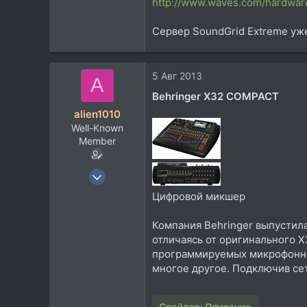
http://www.waves.com/hardwar
Сервер SoundGrid Extreme уж
5 Авг 2013
A
Behringer X32 COMPACT
alien1010
Well-Known
Member
8 Июн 2011
924
Цифровой микшер
712
Компания Behringer выпустил
93
отличаясь от оригинального X
Москва
программируемых микрофонных
многое другое. Подключив сет
Спойлер:
Описание