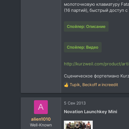
молоточковую клавиатуру Fat
(16 партий), быстрый доступ с
Спойлер:
Описание
Спойлер:
Видео
http://kurzweil.com/product/arti
Сценическое фортепиано Kurzw
Tupik
,
Beckoff
и
increedit
Р
е
а
5 Сен 2013
к
A
ц
Novation Launchkey Mini
и
alien1010
и
Well-Known
: