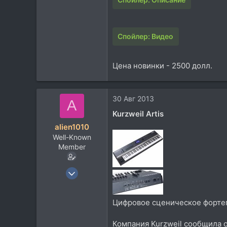
Спойлер:
Видео
Цена новинки - 2500 долл.
30 Авг 2013
A
Kurzweil Artis
alien1010
Well-Known
Member
8 Июн 2011
924
712
Цифровое сценическое форте
93
Москва
Компания Kurzweil сообщила 