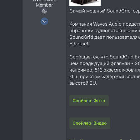
Member
Самый мощный SoundGrid-се
8 Июн 2011
Компания Waves Audio предст
924
обработки аудиопотоков с ми
712
SoundGrid дает пользователя
Ethernet.
93
Москва
Сообщается, что SoundGrid Ex
чем предыдущий флагман - SGS
например, 512 экземпляров пл
кГц, при этом задержки соста
высотой 2U.
Спойлер:
Фото
Спойлер:
Видео