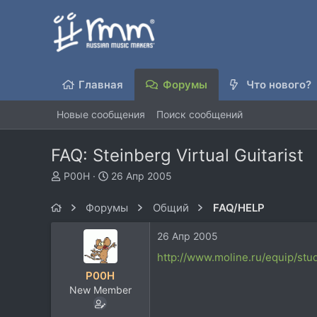
Главная
Форумы
Что нового?
Новые сообщения
Поиск сообщений
FAQ: Steinberg Virtual Guitarist
А
Д
P00H
26 Апр 2005
в
а
т
т
Форумы
Общий
FAQ/HELP
о
а
р
н
26 Апр 2005
т
а
е
ч
http://www.moline.ru/equip/studi
м
а
P00H
ы
л
New Member
а