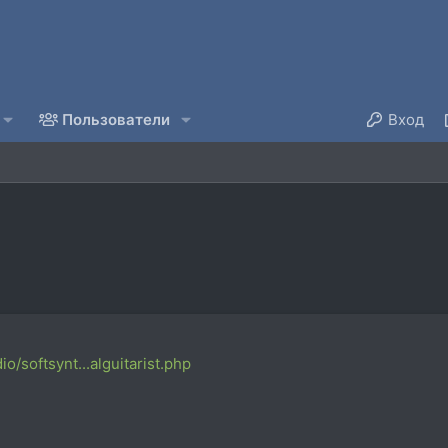
Пользователи
Вход
o/softsynt...alguitarist.php