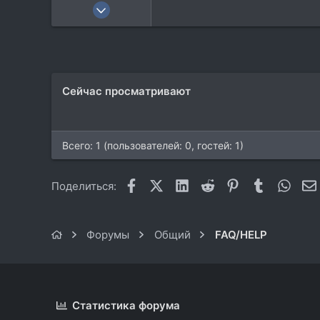
12 Мар 2004
8.192
2.766
0
60
Сейчас просматривают
Moscow
Всего: 1 (пользователей: 0, гостей: 1)
Facebook
X (Twitter)
LinkedIn
Reddit
Pinterest
Tumblr
What
Поделиться:
Форумы
Общий
FAQ/HELP
Статистика форума