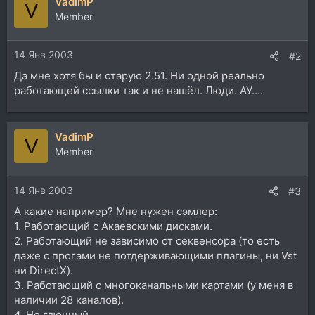
VadimP
V
Member
14 Янв 2003
#2
Да мне хотя бы и старую 2.51. Ни одной реально
работающей ссылки так и не нашёл. Люди. АУ....
VadimP
V
Member
14 Янв 2003
#3
А какие например? Мне нужен сэмлер:
1. Работающий с Акаевскими дисками.
2. Работающий не зависимо от секвенсора (то есть
даже с прогами не потдерживающими плагины, ни Vst
ни DirectX).
3. Работающий с многоканальными картами (у меня в
наличии 28 каналов).
4. Не глючный.