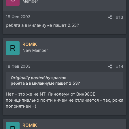
Member
18 Фев 2003
#13
ребята а в миланиуме пашет 2.53?
ROMiK
R
New Member
18 Фев 2003
#14
Originally posted by spartac
ребята а в миланиуме пашет 2.53?
Нет - это же не NT. Линолеум от Вин98СЕ
принципиально почти ничем не отличается - так, рожа
поприятней =)
ROMiK
R