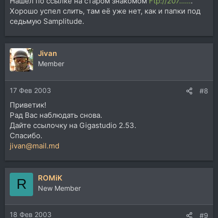
Нашёл по ссылке на старом знакомом
Ftp://207......
.
Хорошо успел слить, там её уже нет, как и папки под
седьмую Samplitude.
Jivan
Member
17 Фев 2003
#8
Приветик!
Рад Вас наблюдать снова.
Дайте ссылочку на Gigastudio 2.53.
Спасибо.
jivan@mail.md
ROMiK
R
New Member
18 Фев 2003
#9