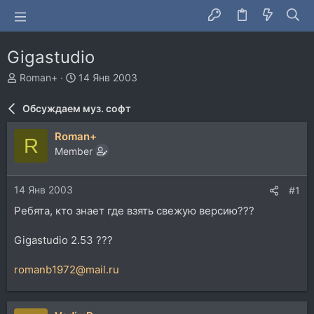
Gigastudio
А
Д
Roman+
14 Янв 2003
в
а
т
т
Обсуждаем муз. софт
о
а
р
н
Roman+
R
т
а
Member
е
ч
м
а
ы
л
14 Янв 2003
#1
а
Ребята, кто знает где взять свежую версию???
Gigastudio 2.53 ???
romanb1972@mail.ru