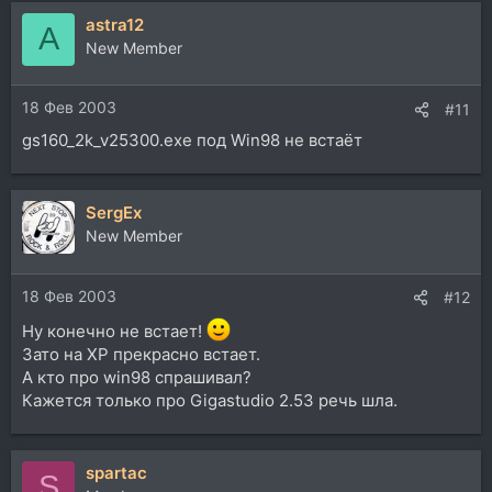
astra12
A
New Member
18 Фев 2003
#11
gs160_2k_v25300.exe под Win98 не встаёт
SergEx
New Member
18 Фев 2003
#12
Ну конечно не встает!
Зато на XP прекрасно встает.
А кто про win98 спрашивал?
Кажется только про Gigastudio 2.53 речь шла.
spartac
S