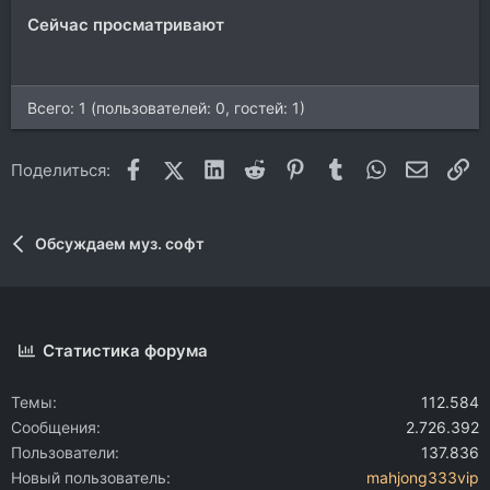
Сейчас просматривают
Всего: 1 (пользователей: 0, гостей: 1)
Facebook
X (Twitter)
LinkedIn
Reddit
Pinterest
Tumblr
WhatsApp
Электр
Сс
Поделиться:
Обсуждаем муз. софт
Статистика форума
Темы
112.584
Сообщения
2.726.392
Пользователи
137.836
Новый пользователь
mahjong333vip