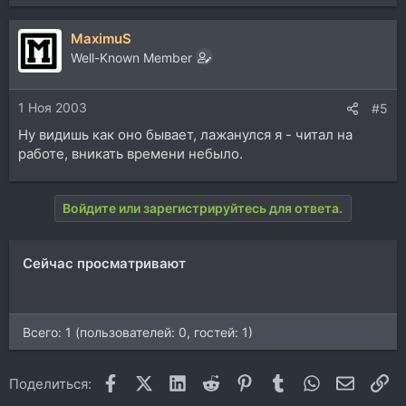
MaximuS
Well-Known Member
1 Ноя 2003
#5
Ну видишь как оно бывает, лажанулся я - читал на
работе, вникать времени небыло.
Войдите или зарегистрируйтесь для ответа.
Сейчас просматривают
Всего: 1 (пользователей: 0, гостей: 1)
Facebook
X (Twitter)
LinkedIn
Reddit
Pinterest
Tumblr
WhatsApp
Электр
Сс
Поделиться: