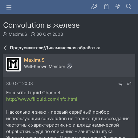
Сonvolution в железе
А
Д
MaximuS
30 Окт 2003
в
а
т
т
Предусилители/Динамическая обработка
о
а
р
н
MaximuS
т
а
Well-Known Member
е
ч
м
а
ы
л
30 Окт 2003
#1
а
Focusrite Liquid Channel
http://www.ffliquid.com/info.html
Насколько я знаю - первый серийный прибор
использующий convolution не только для воссоздания
частотных характеристик но и для динамической
обработки. Судя по описанию - занятная штука.
Живьем пока не видел. Через месяц другой глядишь