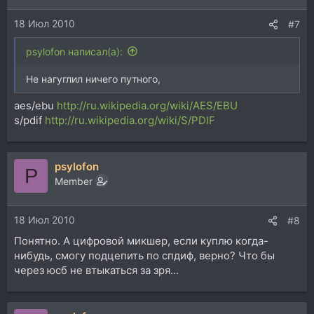
18 Июл 2010
#7
psylofon написал(а):
Не нагуглил ничего путного,
aes/ebu
http://ru.wikipedia.org/wiki/AES/EBU
s/pdif
http://ru.wikipedia.org/wiki/S/PDIF
psylofon
P
Member
18 Июл 2010
#8
Понятно. А цифровой микшер, если куплю когда-
нибудь, смогу подцепить по спдиф, верно? Что бы
через юсб не втыкаться за зря...