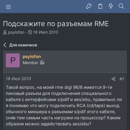
Подскажите по разъемам RМЕ
А
Д
psylofon
18 Июл 2010
в
а
т
т
Для новичков
о
а
р
н
psylofon
P
т
а
Member
е
ч
м
а
ы
л
18 Июл 2010
#1
а
Такой вопрос, на моей rme digi 96/8 имеется 9-ти
пиновый разъем для подключения специального
кабеля с интерфейсами s/pdif и aes/ebu, правильно ли
я понимаю что могу подключить RCA (cd/tape) выход
обычного микшера к разъемам s/pdif этого кабеля,
сняв тем самым часть нагрузки на процессор? Каким
образом можно задействовать aes/ebu?