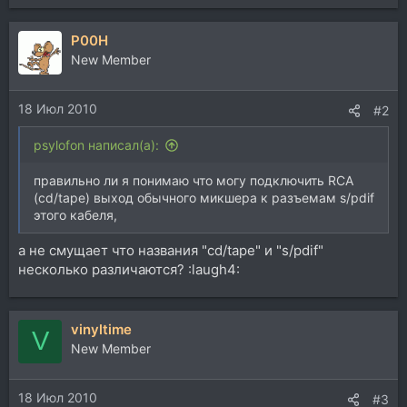
P00H
New Member
18 Июл 2010
#2
psylofon написал(а):
правильно ли я понимаю что могу подключить RCA
(cd/tape) выход обычного микшера к разъемам s/pdif
этого кабеля,
а не смущает что названия "cd/tape" и "s/pdif"
несколько различаются? :laugh4:
vinyltime
V
New Member
18 Июл 2010
#3