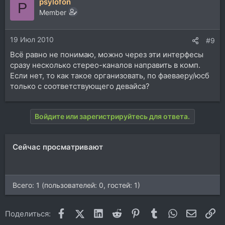
psylofon
P
Member
19 Июл 2010
#9
Всё равно не понимаю, можно через эти интерфесы
сразу несколько стерео-каналов направить в комп.
Если нет, то как такое организовать, по фаеваеру/юсб
только с соответствующего девайса?
Войдите или зарегистрируйтесь для ответа.
Сейчас просматривают
Всего: 1 (пользователей: 0, гостей: 1)
Facebook
X (Twitter)
LinkedIn
Reddit
Pinterest
Tumblr
WhatsApp
Электр
Сс
Поделиться: