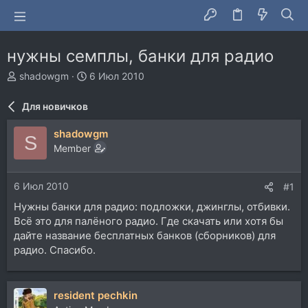
нужны семплы, банки для радио
А
Д
shadowgm
6 Июл 2010
в
а
т
т
Для новичков
о
а
р
н
shadowgm
S
т
а
Member
е
ч
м
а
ы
л
6 Июл 2010
#1
а
Нужны банки для радио: подложки, джинглы, отбивки.
Всё это для палёного радио. Где скачать или хотя бы
дайте название бесплатных банков (сборников) для
радио. Спасибо.
resident pechkin