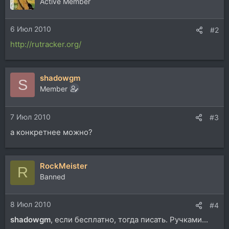
Active Member
6 Июл 2010
#2
http://rutracker.org/
shadowgm
S
Member
7 Июл 2010
#3
а конкретнее можно?
RockMeister
R
Banned
8 Июл 2010
#4
shadowgm
, если бесплатно, тогда писать. Ручками...