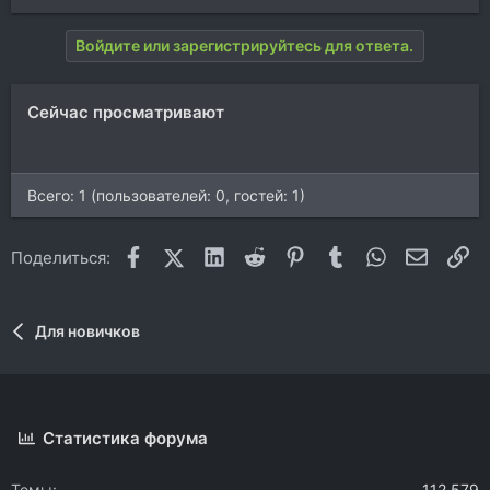
Войдите или зарегистрируйтесь для ответа.
Сейчас просматривают
Всего: 1 (пользователей: 0, гостей: 1)
Facebook
X (Twitter)
LinkedIn
Reddit
Pinterest
Tumblr
WhatsApp
Электр
Сс
Поделиться:
Для новичков
Статистика форума
Темы
112.579