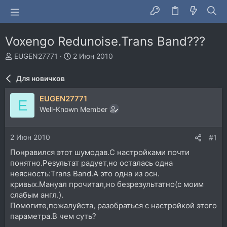
Voxengo Redunoise.Trans Band???
А
Д
EUGEN27771
2 Июн 2010
в
а
т
т
Для новичков
о
а
р
н
EUGEN27771
E
т
а
Well-Known Member
е
ч
м
а
ы
л
2 Июн 2010
#1
а
Понравился этот шумодав.С настройками почти
понятно.Результат радует,но осталась одна
неясность:Trans Band.А это одна из осн.
кривых.Мануал прочитал,но безрезультатно(с моим
слабым англ.).
Помогите,пожалуйста, разобраться с настройкой этого
параметра.В чем суть?