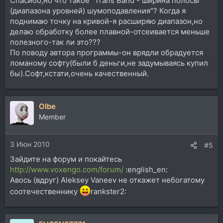
Спасибо,но что такое "Trans Band - ширина полосы
(диапазона уровней) шумоподавления"? Когда я
поднимаю точку на кривой-я расширяю диапазон,но
делаю обработку более плавной-отсеивается меньше
полезного-так ли это???
По поводу автора программы-он врядли обрадуется
ломаному софту(были б деньги,не задумываясь купил
бы).Софт,кстати,очень качественный.
Olbe
Member
3 Июн 2010
#5
Зайдите на форум и покайтесь
http://www.voxengo.com/forum/
:english_en:
Авось (вдруг) Aleksey Vaneev не откажет небогатому
соотечественнику
rankster2: