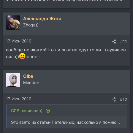
Александр Жога
Zhoga))
17 Июн 2010
#11
вообще не вкатил!!!то ли лыж не едут,то ли...) аудишен
сила))
ioneer:
Olbe
Member
17 Июн 2010
#12
GPB написал(а):
Это взято из статьи Петелиных, насколько я помню...