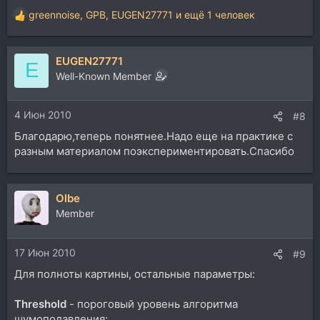
greennoise
,
GPB
,
EUGEN27771
и ещё 1 человек
Р
е
а
EUGEN27771
к
E
ц
Well-Known Member
и
и
4 Июн 2010
:
#8
Благодарю,теперь понятнее.Надо еще на практике с
разным материалом поэкспериментировать.Спасибо
Olbe
Member
17 Июн 2010
#9
Для полноты картины, остальные параметры:
Threshold
- пороговый уровень алгоритма
шумоподавления;