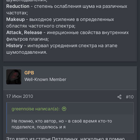
Reduction
- степень ослабления шума на различных
частотах;
Makeup
- выходное усиление в определенных
областях частотного спектра;
Attack, Release
- инерционные свойства внутренних
фильтров плагина;
History
- интервал усреднения спектра на этапе
шумоподавления.
GPB
Well-Known Member
17 Июн 2010
#10
greennoise написал(а):
Не помню, кто автор, но - в своё время кто-то
поделился, поделюсь и я
Это взято из статьи Петелиных, насколько я помню...