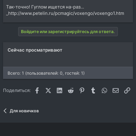
Так-точно! Гуглом ищется на-раз...
_http://www.petelin.ru/pcmagic/voxengo/voxengo1.htm
Войдите или зарегистрируйтесь для ответа.
Сейчас просматривают
Всего: 1 (пользователей: 0, гостей: 1)
Facebook
X (Twitter)
LinkedIn
Reddit
Pinterest
Tumblr
WhatsApp
Электр
Сс
Поделиться:
Для новичков