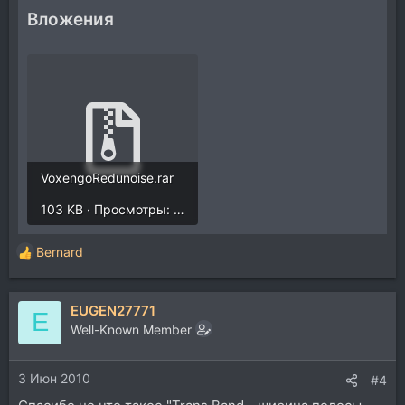
Вложения
VoxengoRedunoise.rar
103 KB · Просмотры: 78
Bernard
Р
е
а
EUGEN27771
к
E
ц
Well-Known Member
и
и
3 Июн 2010
:
#4