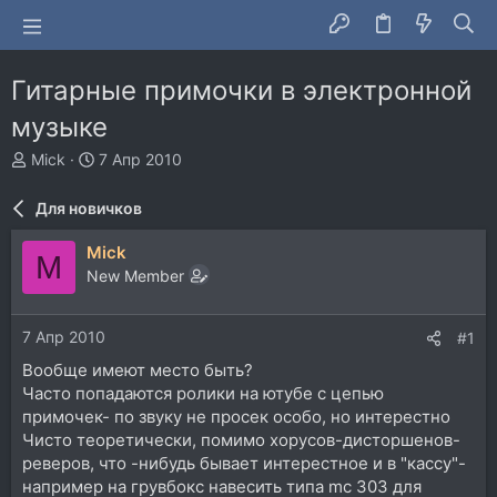
Гитарные примочки в электронной
музыке
А
Д
Mick
7 Апр 2010
в
а
т
т
Для новичков
о
а
р
н
Mick
M
т
а
New Member
е
ч
м
а
ы
л
7 Апр 2010
#1
а
Вообще имеют место быть?
Часто попадаются ролики на ютубе с цепью
примочек- по звуку не просек особо, но интерестно
Чисто теоретически, помимо хорусов-дисторшенов-
реверов, что -нибудь бывает интерестное и в "кассу"-
например на грувбокс навесить типа mc 303 для