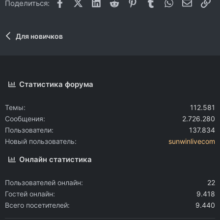
Facebook
X (Twitter)
LinkedIn
Reddit
Pinterest
Tumblr
WhatsApp
Электр
Сс
Поделиться:
Для новичков
Статистика форума
Темы
112.581
Сообщения
2.726.280
Пользователи
137.834
Новый пользователь
sunwinlivecom
Онлайн статистика
Пользователей онлайн
22
Гостей онлайн
9.418
Всего посетителей
9.440