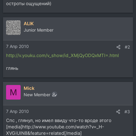
остроты ощущений)
ALIK
Junior Member
7 Апр 2010
#2
http://v.youku.com/v_show/id_XMjQyODQxMTI=.html
глянь
Mick
M
New Member
7 Апр 2010
#3
Спс , глянул, но имел ввиду что-то вроде этого
[media]http://www.youtube.com/watch?v=_H-
XVGiUlN8&feature=related[/media]