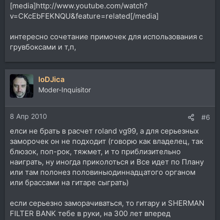
[media]http://www.youtube.com/watch?
v=CKcEbFEKNQU&feature=related[/media]
интересно сочетание примочек для использования с
грувбоксами и т,п,
loDJica
Moder-Inquisitor
8 Апр 2010
#6
елси не брать в расчет roland vg99, а для серьезных
заморочек он не подходит (говорю как владелец, так
блюзок, поп-рок, тяжмет, и то приблизительно
наиграть, ну иногда приколоться и Все идет по Плану
или там полонез половиныодиннадцатого органом
или брассами на гитаре сыграть)
если серьезно заморачиваться, то гитару и SHERMAN
FILTER BANK тебе в руки, на 300 лет вперед