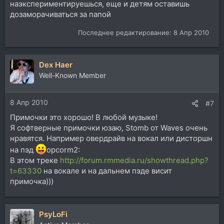
наэкспериментируешься, еще и детям оставишь
дозаморачиваться за папой
Последнее редактирование:
8 Апр 2010
Dex Haer
Well-Known Member
8 Апр 2010
#7
Примочки это хорошо! В любой музыке!
Я софтверные примочки юзаю, Stomb от Waves очень
нравятся. Например овердрайв на вокал или дисторшн
на пэд
opcorm2:
В этом треке
http://forum.rmmedia.ru/showthread.php?
t=63330
на вокале и на дальнем пэде висит
примочка)))
PsyLoFi