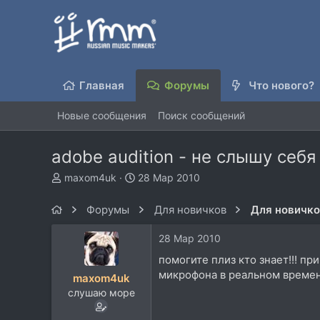
Главная
Форумы
Что нового?
Новые сообщения
Поиск сообщений
adobe audition - не слышу себя
А
Д
maxom4uk
28 Мар 2010
в
а
т
т
Форумы
Для новичков
Для новичк
о
а
р
н
28 Мар 2010
т
а
е
ч
помогите плиз кто знает!!! при
м
а
микрофона в реальном времен
maxom4uk
ы
л
слушаю море
а