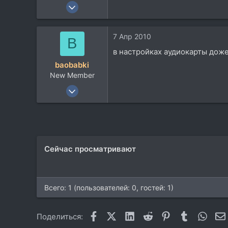
26 Янв 2010
154
8
7 Апр 2010
B
18
в настройках аудиокарты дож
baobabki
New Member
13 Июл 2009
3
0
0
Сейчас просматривают
Всего: 1 (пользователей: 0, гостей: 1)
Facebook
X (Twitter)
LinkedIn
Reddit
Pinterest
Tumblr
What
Поделиться: