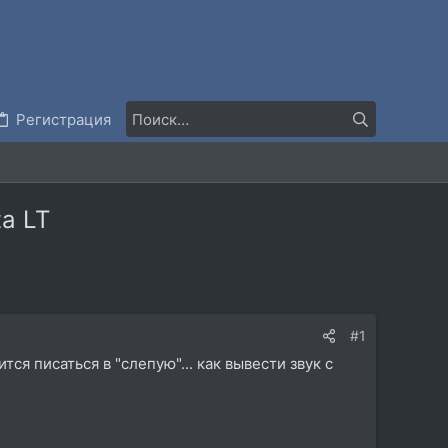
Регистрация
ta LT
#1
тся писаться в "слепую"... как вывести звук с