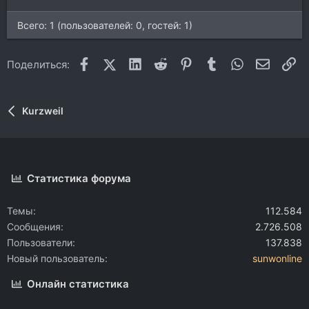
Всего: 1 (пользователей: 0, гостей: 1)
Facebook
X (Twitter)
LinkedIn
Reddit
Pinterest
Tumblr
WhatsApp
Электр
Сс
Поделиться:
Kurzweil
Статистика форума
Темы
112.584
Сообщения
2.726.508
Пользователи
137.838
Новый пользователь
sunwonline
Онлайн статистика