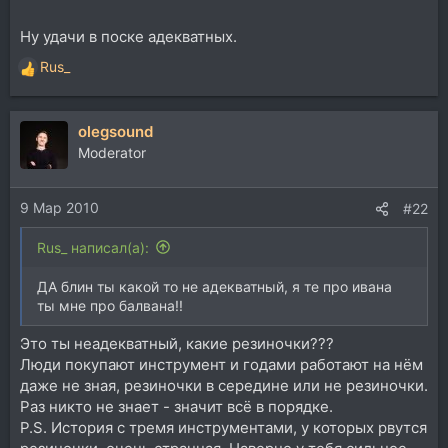
Ну удачи в поске адекватных.
Rus_
Р
е
а
olegsound
к
ц
Moderator
и
и
9 Мар 2010
:
#22
Rus_ написал(а):
ДА блин ты какой то не адекватный, я те про ивана
ты мне про балвана!!
Это ты неадекватный, какие резиночки???
Люди покупают инструмент и годами работают на нём
даже не зная, резиночки в середине или не резиночки.
Раз никто не знает - значит всё в порядке.
P.S. История с тремя инструментами, у которых рвутся