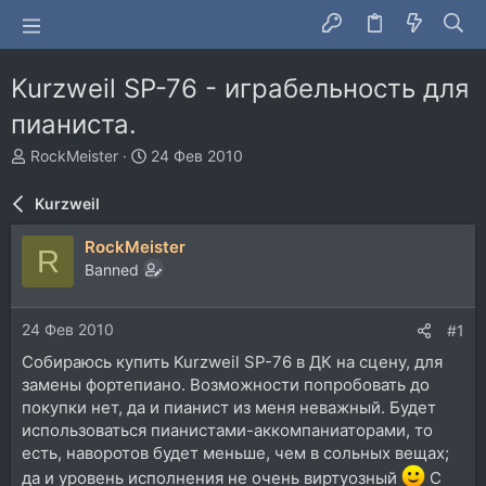
Kurzweil SP-76 - играбельность для
пианиста.
А
Д
RockMeister
24 Фев 2010
в
а
т
т
Kurzweil
о
а
р
н
RockMeister
R
т
а
Banned
е
ч
м
а
ы
л
24 Фев 2010
#1
а
Собираюсь купить Kurzweil SP-76 в ДК на сцену, для
замены фортепиано. Возможности попробовать до
покупки нет, да и пианист из меня неважный. Будет
использоваться пианистами-аккомпаниаторами, то
есть, наворотов будет меньше, чем в сольных вещах;
да и уровень исполнения не очень виртуозный
С