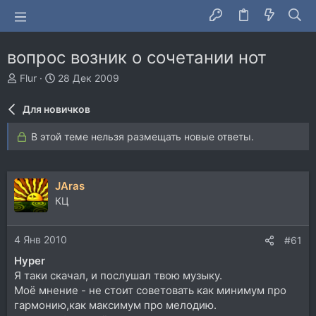
вопрос возник о сочeтании нот
А
Д
Flur
28 Дек 2009
в
а
т
т
Для новичков
о
а
р
н
В этой теме нельзя размещать новые ответы.
т
а
е
ч
м
а
ы
л
JAras
а
КЦ
4 Янв 2010
#61
Hyper
Я таки скачал, и послушал твою музыку.
Моё мнение - не стоит советовать как минимум про
гармонию,как максимум про мелодию.