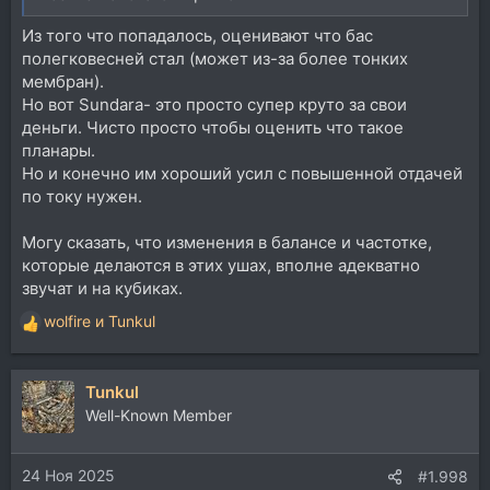
Из того что попадалось, оценивают что бас
полегковесней стал (может из-за более тонких
мембран).
Но вот Sundara- это просто супер круто за свои
деньги. Чисто просто чтобы оценить что такое
планары.
Но и конечно им хороший усил с повышенной отдачей
по току нужен.
Могу сказать, что изменения в балансе и частотке,
которые делаются в этих ушах, вполне адекватно
звучат и на кубиках.
wolfire
и
Tunkul
Р
е
а
Tunkul
к
ц
Well-Known Member
и
и
24 Ноя 2025
:
#1.998