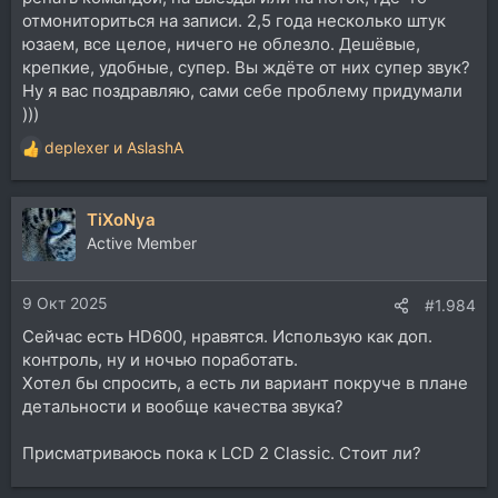
отмониториться на записи. 2,5 года несколько штук
юзаем, все целое, ничего не облезло. Дешёвые,
крепкие, удобные, супер. Вы ждёте от них супер звук?
Ну я вас поздравляю, сами себе проблему придумали
)))
deplexer
и
AslashA
Р
е
а
TiXoNya
к
ц
Active Member
и
и
9 Окт 2025
:
#1.984
Сейчас есть HD600, нравятся. Использую как доп.
контроль, ну и ночью поработать.
Хотел бы спросить, а есть ли вариант покруче в плане
детальности и вообще качества звука?
Присматриваюсь пока к LCD 2 Classic. Стоит ли?