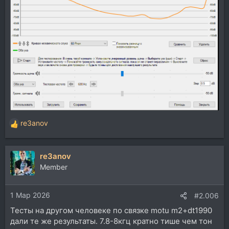
re3anov
Р
е
а
re3anov
к
ц
Member
и
и
1 Мар 2026
:
#2.006
Тесты на другом человеке по связке motu m2+dt1990
дали те же результаты. 7.8-8кгц кратно тише чем тон