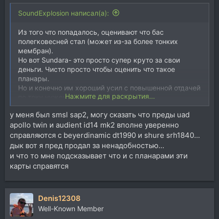
SoundExplosion написал(а):
Из того что попадалось, оценивают что бас
полегковесней стал (может из-за более тонких
мембран).
Но вот Sundara- это просто супер круто за свои
деньги. Чисто просто чтобы оценить что такое
планары.
Но и конечно им хороший усил с повышенной отдачей
Нажмите для раскрытия...
по току нужен.
у меня был smsl sap2, могу сказать что преды uad
apollo twin и audient id14 mk2 вполне уверенно
справляются с beyerdinamic dt1990 и shure srh1840...
дык вот я пред продал за ненадобностью...
и что то мне подсказывает что и с планарами эти
карты справятся
Denis12308
Well-Known Member