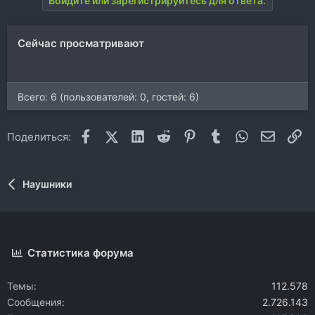
Войдите или зарегистрируйтесь для ответа.
Сейчас просматривают
Всего: 6 (пользователей: 0, гостей: 6)
Facebook
X (Twitter)
LinkedIn
Reddit
Pinterest
Tumblr
WhatsApp
Электр
Сс
Поделиться:
Наушники
Статистика форума
Темы
112.578
Сообщения
2.726.143