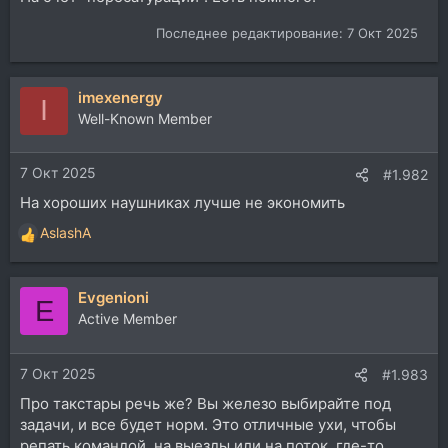
Последнее редактирование:
7 Окт 2025
imexenergy
I
Well-Known Member
7 Окт 2025
#1.982
На хороших наушниках лучше не экономить
AslashA
Р
е
а
Evgenioni
к
E
ц
Active Member
и
и
7 Окт 2025
:
#1.983
Про такстары речь же? Вы железо выбирайте под
задачи, и все будет норм. Это отличные ухи, чтобы
репать командой, на выезды или на поток, где-то