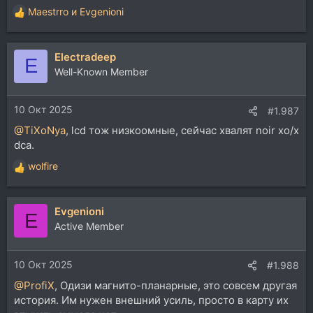
Maestrro
и
Evgenioni
Р
е
а
Electradeep
к
E
ц
Well-Known Member
и
и
10 Окт 2025
:
#1.987
@TiXoNya
, lcd тож низкоомные, сейчас хвалят noir xo/x
dca.
wolfire
Р
е
а
Evgenioni
к
E
ц
Active Member
и
и
10 Окт 2025
:
#1.988
@ProfiX
, Одизи магнито-планарные, это совсем другая
история. Им нужен внешний усиль, просто в карту их