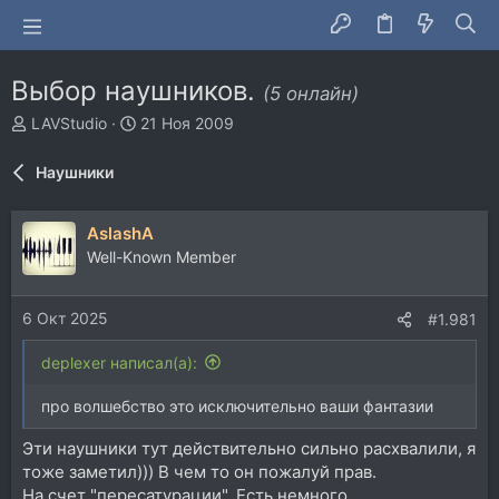
Выбор наушников.
(5 онлайн)
А
Д
LAVStudio
21 Ноя 2009
в
а
т
т
Наушники
о
а
р
н
т
а
AslashA
е
ч
Well-Known Member
м
а
ы
л
а
6 Окт 2025
#1.981
deplexer написал(а):
про волшебство это исключительно ваши фантазии
Эти наушники тут действительно сильно расхвалили, я
тоже заметил))) В чем то он пожалуй прав.
На счет "пересатурации". Есть немного.