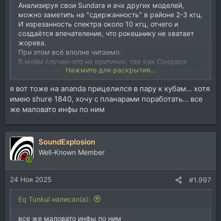
Анализируя свои Sundara и ачх других моделей,
можно заметить на "сдержанность" в районе 2-3 кгц.
И изрезанность спектра около 10 кгц, отчего и
создаётся впечателение, что рокешнику не хватает
жорева.
При этом всё вполне читаемо.
В моём случае-это не критично, так как Сундара
Нажмите для раскрытия...
используются как доп контроль низа к суперкубикам.
я вот тоже на ananda прицелился в пару к кубам... хотя
Сейчас кстати последние их модельки выпускаются
имею shure 1840, хочу с планарами поработать... все
вообще без защитных решёток (для хранения,
примагничиваются защитные спец крышечки),
же маловато инфы по ним
которые со слов юзеров, как раз раньше и давали
эту изрезанность по спектру.
SoundExplosion
Посматриваю на Ananda Unveiled, может к н.г
Well-Known Member
порадую себя.
24 Ноя 2025
#1.997
Eq Tunkul написал(а):
все же маловато инфы по ним