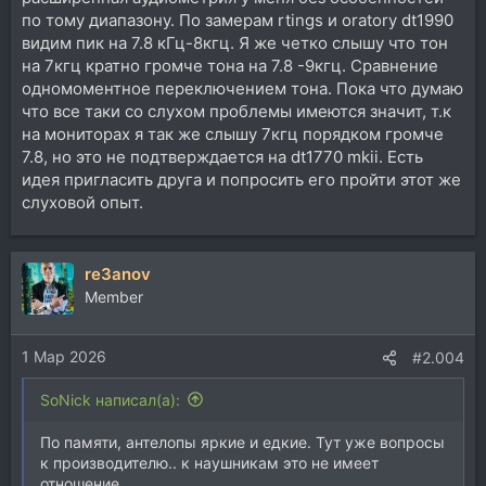
по тому диапазону. По замерам rtings и oratory dt1990
видим пик на 7.8 кГц-8кгц. Я же четко слышу что тон
на 7кгц кратно громче тона на 7.8 -9кгц. Сравнение
одномоментное переключением тона. Пока что думаю
что все таки со слухом проблемы имеются значит, т.к
на мониторах я так же слышу 7кгц порядком громче
7.8, но это не подтверждается на dt1770 mkii. Есть
идея пригласить друга и попросить его пройти этот же
слуховой опыт.
re3anov
Member
1 Мар 2026
#2.004
SoNick написал(а):
По памяти, антелопы яркие и едкие. Тут уже вопросы
к производителю.. к наушникам это не имеет
отношение.