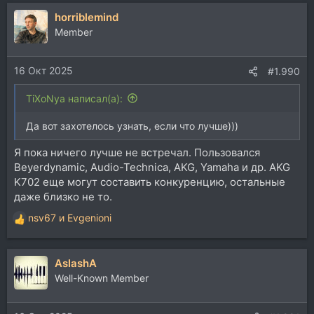
horriblemind
Member
16 Окт 2025
#1.990
TiXoNya написал(а):
Да вот захотелось узнать, если что лучше)))
Я пока ничего лучше не встречал. Пользовался
Beyerdynamic, Audio-Technica, AKG, Yamaha и др. AKG
K702 еще могут составить конкуренцию, остальные
даже близко не то.
nsv67
и
Evgenioni
Р
е
а
AslashA
к
ц
Well-Known Member
и
и