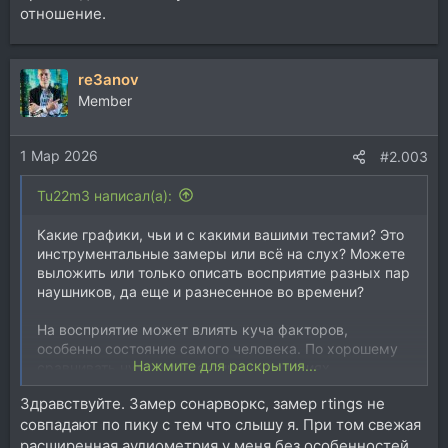
отношение.
re3anov
Member
1 Мар 2026
#2.003
Tu22m3 написал(а):
Какие графики, чьи и с какими вашими тестами? Это
инструментальные замеры или всё на слух? Можете
выложить или только описать восприятие разных пар
наушников, да еще и разнесенное во времени?
На восприятие может влиять куча факторов,
особенно состояние самого человека. По хорошему
Нажмите для раскрытия...
сравнивать нужно в идентичных условиях
одномоментно. Исправная карта должна нормально
Здравствуйте. Замер сонарворкс, замер rtings не
раскрывать ваши 1990-ые.
совпадают по пику с тем что слышу я. При том свежая
расширенная аудиометрия у меня без особенностей