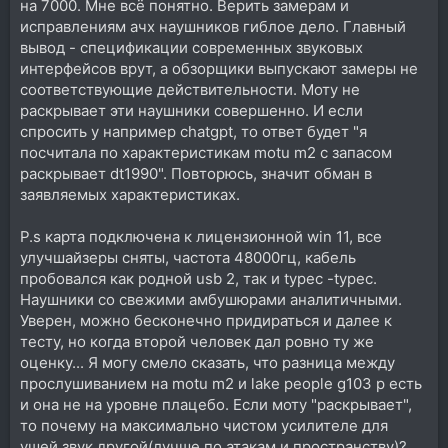
на 7000. Мне всё понятно. Верить замерам и
исправлениям ачх наушников гиблое дело. Главный
вывод - спецификации современных звуковых
интерфейсов врут, а обзорщики выпускают замеры не
соответствующие действительности. Моту не
раскрывает эти наушники совершенно. И если
спросить у например chatgpt, то ответ будет "я
посчитала по характеристикам motu m2 с запасом
раскрывает dt1990". Повторюсь, значит обман в
заявляемых характеристиках.
P.s карта подключена к лицензионной win 11, все
улучшайзеры сняты, частота 48000гц, кабель
пробовался как родной usb 2, так и typec -typec.
Наушники со свежими амбушюрами аналитичными.
Уверен, можно бесконечно придираться и далее к
тесту, но когда второй человек дал ровно ту же
оценку... Я могу смело сказать, что разница между
прослушиванием на motu m2 и lake people g103 p есть
и она не на уровне плацебо. Если моту "раскрывает",
то почему на максимально чистом усилителе для
ушей звук другой(лучше по атакам и пространству)?