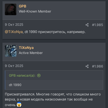
GPB
Well-Known Member
9 Окт 2025
#1.985
@TiXoNya
, dt 1990 присмотритесь, например.
TiXoNya
Active Member
9 Окт 2025
#1.986
GPB написал(а):
dt 1990
Присматривался. Многие говорят, что слишком много
верха, а новая модель низкоомная так вообще не
очень