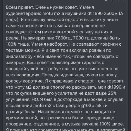
Всем привет. Очень нужен совет. У меня
аудиоинтерфейс motu m2 а наушники dt 1990 250ом (A
пэды). Я не слышу никакой едкости высоких у них и
самое главное пик на замерах совершенно не
совпадает с тем пиком который я слышу на них в
реале. На замерах пик 7800гц, 7000 гц должны быть
100% тише. У меня наоборот. Не совпадают графики с
тестами моими. Я и свип тон включал ровный по
анализатору - все именно так, чтобы не совпадать с
замером. Ваш совет поэкспериментировать с
посадкой ушей не требуется: это уже выполнено во
всех вариациях. Посадка идеальная, очков не ношу,
волосы короткие. Я спрашиваю у chatgpt - она говорит
что моту м2 должна спокойно раскрывать мои dt1990 и
что покупка внешнего усилителя не даст даже 25%
улучшения. НО. Я был в докторхэде в москве и слушал
в сравнении motu m2 с lake people g103p mkii и
разница была. Насколько я помню я не находил ее
криминальной, но транзиенты были гораздо чище,
прозрачнее, отделеннее, а музыка звучала 100% шире.
Я понимал что громкости нужно мэтчить, а аппаратной