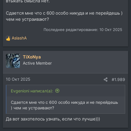
втыкать смысла нет.
Сдается мне что с 600 особо никуда и не перейдешь )
чем не устраивают?
Последнее редактирование:
10 Окт 2025
AslashA
Р
е
а
TiXoNya
к
ц
Active Member
и
и
10 Окт 2025
:
#1.989
Evgenioni написал(а):
Сдается мне что с 600 особо никуда и не перейдешь
) чем не устраивают?
Да вот захотелось узнать, если что лучше)))