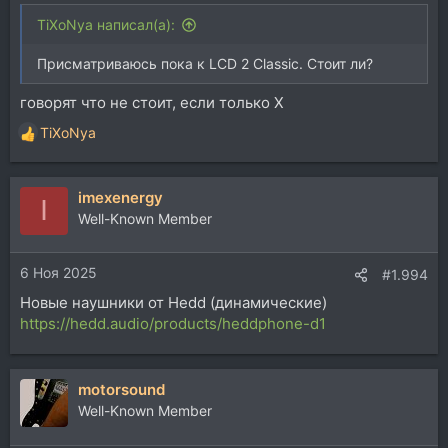
TiXoNya написал(а):
Присматриваюсь пока к LCD 2 Classic. Стоит ли?
говорят что не стоит, если только Х
TiXoNya
Р
е
а
imexenergy
к
I
ц
Well-Known Member
и
и
6 Ноя 2025
:
#1.994
Новые наушники от Hedd (динамические)
https://hedd.audio/products/heddphone-d1
motorsound
Well-Known Member