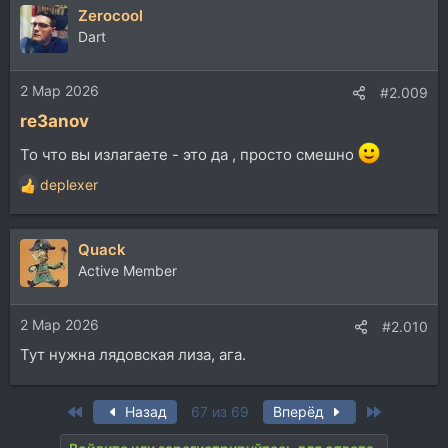
Zerocool
Dart
2 Мар 2026
#2.009
re3anov
То что вы излагаете - это да , просто смешно
deplexer
Р
е
а
Quack
к
ц
Active Member
и
и
2 Мар 2026
:
#2.010
Тут нужна лядовская лиза, ага.
First
Last
Назад
67 из 69
Вперёд