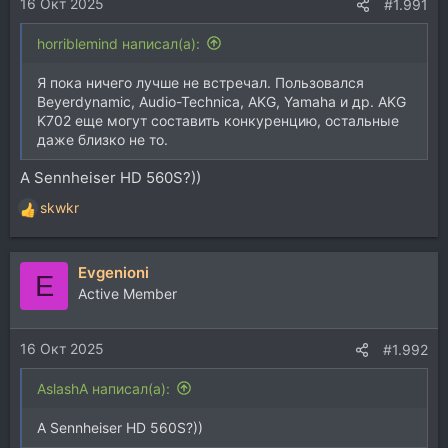
16 Окт 2025
:
#1.991
horriblemind написал(а):
Я пока ничего лучше не встречал. Пользовался
Beyerdynamic, Audio-Technica, AKG, Yamaha и др. AKG
K702 еще могут составить конкуренцию, остальные
даже близко не то.
А Sennheiser HD 560S?))
skwkr
Р
е
а
Evgenioni
к
E
ц
Active Member
и
и
16 Окт 2025
:
#1.992
AslashA написал(а):
А Sennheiser HD 560S?))