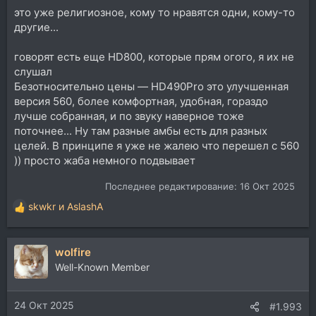
это уже религиозное, кому то нравятся одни, кому-то
другие...
говорят есть еще HD800, которые прям огого, я их не
слушал
Безотносительно цены — HD490Pro это улучшенная
версия 560, более комфортная, удобная, гораздо
лучше собранная, и по звуку наверное тоже
поточнее... Ну там разные амбы есть для разных
целей. В принципе я уже не жалею что перешел с 560
)) просто жаба немного подвывает
Последнее редактирование:
16 Окт 2025
skwkr
и
AslashA
Р
е
а
wolfire
к
ц
Well-Known Member
и
и
24 Окт 2025
:
#1.993