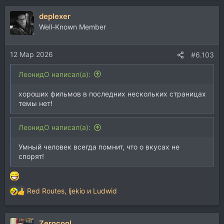
а
deplexer
к
ц
Well-Known Member
и
и
12 Мар 2026
:
#6.103
ЛеонидО написал(а):
хороших фильмов в последних нескольких страницах
темы нет!
ЛеонидО написал(а):
Умный человек всегда помнит, что о вкусах не
спорят!
Red Routes
,
ljekio
и
Ludwid
Р
е
а
Zerocool
к