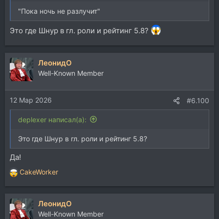
"Пока ночь не разлучит"
Это где Шнур в гл. роли и рейтинг 5.8?
ЛеонидО
Well-Known Member
12 Мар 2026
#6.100
deplexer написал(а):
Это где Шнур в гл. роли и рейтинг 5.8?
Да!
CakeWorker
Р
е
а
ЛеонидО
к
ц
Well-Known Member