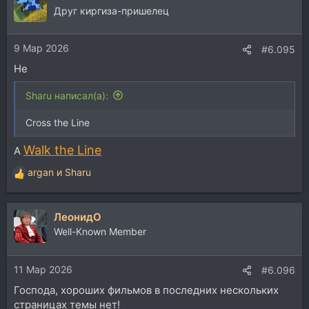
ц
Друг киргиза-пришелец
и
и
9 Мар 2026
:
#6.095
Не
Sharu написал(а):
Cross the Line
Walk the Line
А
argan
и
Sharu
Р
е
а
ЛеонидО
к
ц
Well-Known Member
и
и
11 Мар 2026
:
#6.096
Господа, хороших фильмов в последних нескольких
страницах темы нет!