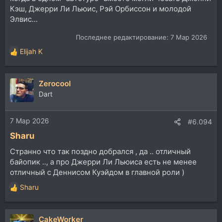
Кэш, Джерри Ли Льюис, Рэй Орбиссон и молодой
Элвис...
Последнее редактирование:
7 Мар 2026
Elijah K
Р
е
а
Zerocool
к
ц
Dart
и
и
7 Мар 2026
:
#6.094
Sharu
Странно что так поздно добрался , да .. отличный
байопик .., а про Джерри Ли Льюиса есть не менее
отличный с Деннисом Куэйдом в главной роли )
Sharu
Р
е
а
CakeWorker
к