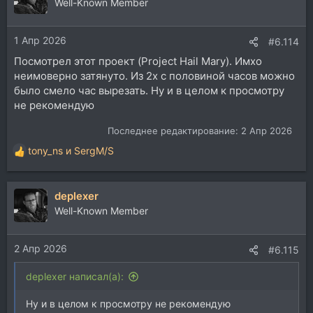
Well-Known Member
1 Апр 2026
#6.114
Посмотрел этот проект (Project Hail Mary). Имхо
неимоверно затянуто. Из 2х с половиной часов можно
было смело час вырезать. Ну и в целом к просмотру
не рекомендую
Последнее редактирование:
2 Апр 2026
tony_ns
и
SergM/S
Р
е
а
deplexer
к
ц
Well-Known Member
и
и
2 Апр 2026
:
#6.115
deplexer написал(а):
Ну и в целом к просмотру не рекомендую