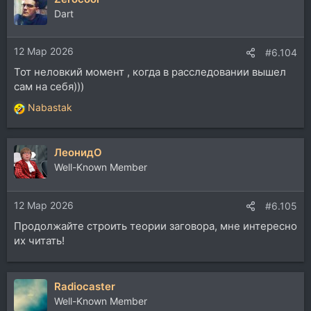
ц
Dart
и
и
12 Мар 2026
:
#6.104
Тот неловкий момент , когда в расследовании вышел
сам на себя)))
Nabastak
Р
е
а
ЛеонидО
к
ц
Well-Known Member
и
и
12 Мар 2026
:
#6.105
Продолжайте строить теории заговора, мне интересно
их читать!
Radiocaster
Well-Known Member