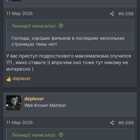
и
и
11 Мар 2026
:
#6.098
ЛеонидО написал(а):
Господа, хороших фильмов в последних нескольких
страницах темы нет!
У вас приступ подросткового максимализма случился
)?) , имхо ставьте )) впрочем оно тоже тут никому не
интересно )
deplexer
Р
е
а
deplexer
к
ц
Well-Known Member
и
и
11 Мар 2026
:
#6.099
ЛеонидО написал(а):