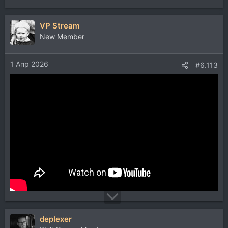
VP Stream
New Member
1 Апр 2026
#6.113
deplexer