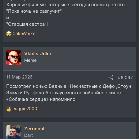
Хорошие фильмы которые я сегодня посмотрел это:
"Пока ночь не разлучит"
и
"Старшая сестра"!
CakeWorker
Р
е
а
Vladis Udler
к
ц
Memе
и
и
11 Мар 2026
:
#6.097
Посмотрел ночью Бедные -Несчастные с Дефо ,Стоун
Эмма.и Руффоло Арт хаус многослойнойное кинцо..
«Собачье сердце» напомнило.
euggie2000
Р
е
а
Zerocool
к
ц
Dart