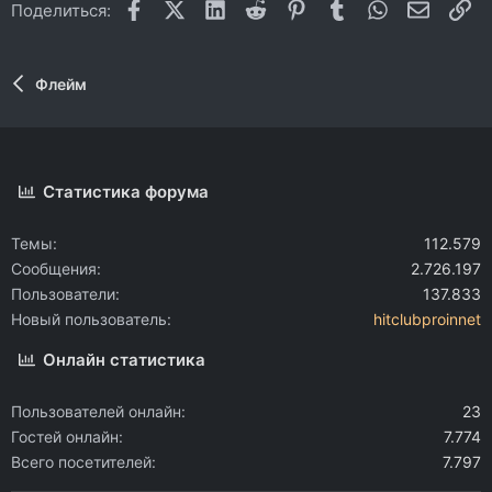
Facebook
X (Twitter)
LinkedIn
Reddit
Pinterest
Tumblr
WhatsApp
Электр
Сс
Поделиться:
Флейм
Статистика форума
Темы
112.579
Сообщения
2.726.197
Пользователи
137.833
Новый пользователь
hitclubproinnet
Онлайн статистика
Пользователей онлайн
23
Гостей онлайн
7.774
Всего посетителей
7.797