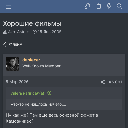
Хорошие фильмы
А
Д
Alex Astero
15 Янв 2005
в
а
т
т
Флейм
о
а
р
н
т
а
deplexer
е
ч
Well-Known Member
м
а
ы
л
а
5 Мар 2026
#6.091
valera написал(а):
Что-то не нашлось ничего....
Ну как же? Там ещё весь основной сюжет в
Хамовниках )