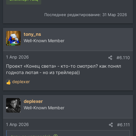
Последнее редактирование:
31 Мар 2026
tony_ns
Well-Known Member
1 Апр 2026
#6.110
Проект «Конец света» - кто-то смотрел? как понял
годнота лютая - но из трейлера))
deplexer
Р
е
а
deplexer
к
ц
Well-Known Member
и
и
1 Апр 2026
:
#6.111