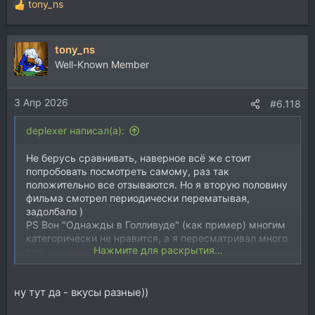
tony_ns
Р
е
а
tony_ns
к
ц
Well-Known Member
и
и
3 Апр 2026
:
#6.118
deplexer написал(а):
Не берусь сравнивать, наверное всё же стоит
попробовать посмотреть самому, раз так
положительно все отзываются. Но я вторую половину
фильма смотрел периодически перематывая,
задолбало )
PS Вон "Однажды в Голливуде" (как пример) многим
категорически не нравится, а я пересматривал много
Нажмите для раскрытия...
раз.
ну тут да - вкусы разные))