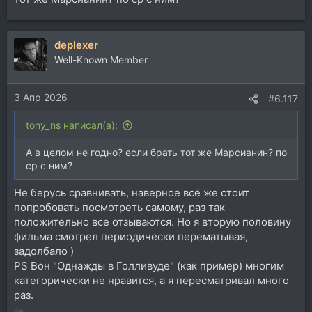
deplexer
Well-Known Member
3 Апр 2026
#6.117
tony_ns написал(а):
А в целом не годно? если брать тот же Марсианин? по
ср с ним?
Не берусь сравнивать, наверное всё же стоит
попробовать посмотреть самому, раз так
положительно все отзываются. Но я вторую половину
фильма смотрел периодически перематывая,
задолбало )
PS Вон "Однажды в Голливуде" (как пример) многим
категорически не нравится, а я пересматривал много
раз.