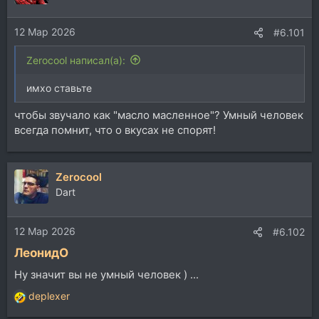
и
и
12 Мар 2026
:
#6.101
Zerocool написал(а):
имхо ставьте
чтобы звучало как "масло масленное"? Умный человек
всегда помнит, что о вкусах не спорят!
Zerocool
Dart
12 Мар 2026
#6.102
ЛеонидО
Ну значит вы не умный человек ) ...
deplexer
Р
е