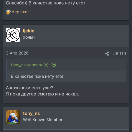
Спасибо)) В качестве пока нету его)
deplexer
Р
е
а
ljekio
к
ц
хоныч
и
и
3 Апр 2026
:
#6.119
tony_ns написал(а):
В качестве пока нету его)
А козырьки есть уже?
Я пока другое смотрю и не искал.
tony_ns
Well-Known Member