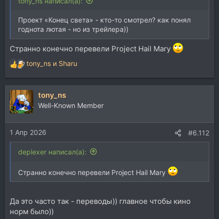
tony_ns написал(а):
Проект «Конец света» - кто-то смотрел? как понял
годнота лютая - но из трейлера))
Странно конечно перевели Project Hail Mary
tony_ns
и
Sharu
Р
е
а
tony_ns
к
ц
Well-Known Member
и
и
1 Апр 2026
:
#6.112
deplexer написал(а):
Странно конечно перевели Project Hail Mary
Да это часто так - переводы)) главное чтобы кино
норм было))