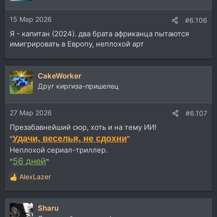
15 Мар 2026
#6.106
Я - капитан (2024). два брата африканца пытаются
имигрировать в Европу, неплохой арт
CakeWorker
Друг киргиза-пришелец
27 Мар 2026
#6.107
Презабавнейший сюр, хоть и на тему ИИ!
Удачи, веселья, не сдохни
"
"
Неплохой сериал-триллер.
56 дней
"
"
AlexLazer
Р
е
а
Sharu
к