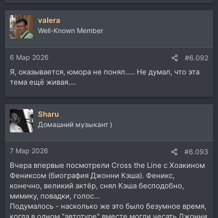
valera
Well-Known Member
6 Мар 2026
#6.092
Я, оказывается, юмора не понял..... Не думал, что эта
тема ещё живая....
Sharu
Домашний музыкант )
7 Мар 2026
#6.093
Вчера впервые посмотрели Cross the Line с Хоакином
Фениксом (биография Джонни Кэша). Феникс,
конечно, великий актёр, снял Кэша бесподобно,
мимику, повадки, голос...
Подумалось - насколько же это было безумное время,
когда в одном "автотуре" вместе могли чесать Джонни