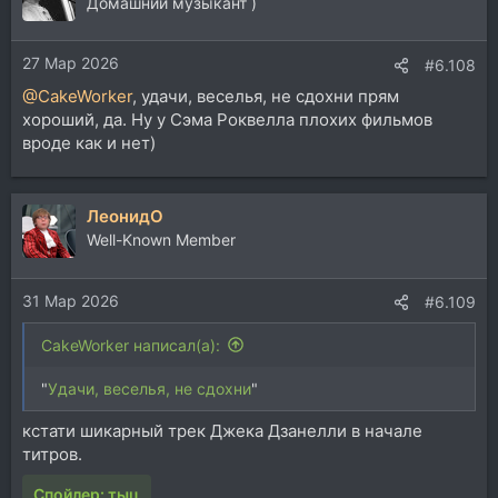
ц
Домашний музыкант )
и
и
27 Мар 2026
:
#6.108
@CakeWorker
, удачи, веселья, не сдохни прям
хороший, да. Ну у Сэма Роквелла плохих фильмов
вроде как и нет)
ЛеонидО
Well-Known Member
31 Мар 2026
#6.109
CakeWorker написал(а):
"
Удачи, веселья, не сдохни
"
кстати шикарный трек Джека Дзанелли в начале
титров.
Спойлер:
тыц