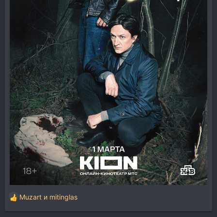
Muzart
и
mitinglas
Р
е