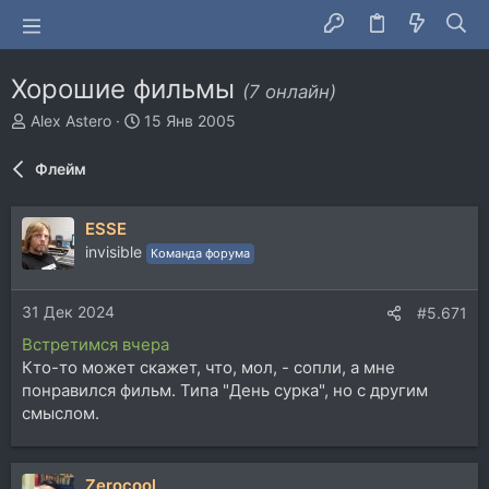
Хорошие фильмы
(7 онлайн)
А
Д
Alex Astero
15 Янв 2005
в
а
т
т
Флейм
о
а
р
н
т
а
ESSE
е
ч
invisible
Команда форума
м
а
ы
л
а
31 Дек 2024
#5.671
Встретимся вчера
Кто-то может скажет, что, мол, - сопли, а мне
понравился фильм. Типа "День сурка", но с другим
смыслом.
Zerocool