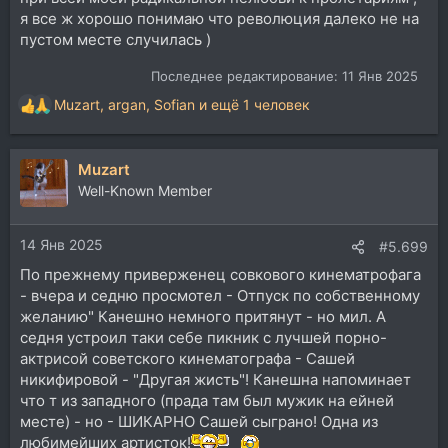
я все ж хорошо понимаю что революция далеко не на
пустом месте случилась )
Последнее редактирование:
11 Янв 2025
Muzart
,
argan
,
Sofian
и ещё 1 человек
Р
е
а
Muzart
к
ц
Well-Known Member
и
и
14 Янв 2025
:
#5.699
По прежнему приверженец совкового кинематрофага
- вчера и седню просмотел - Отпуск по собственному
желанию" Канешно немного притянут - но мил. А
седня устроил таки себе пикник с лучшей порно-
актрисой советского кинематографа - Сашей
никифировой - "Другая жисть"! Канешна напоминает
что т из западного (прада там был мужик на ейней
месте) - но - ШИКАРНО Сашей сыграно! Одна из
любимейших артисток!