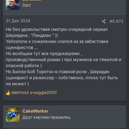
Dart
31 Дек 2024
#5.672
Не без удовольствия смотрю очередной сериал
Шеридана , "Лэндмэн " ))
Yellostone к сожалению слился из за забастовки
сценаристов ...
Но вообщем тут все предсказуемо ,
производственный роман ) про мужиков на тяжелой и
опасной работе )
Но Билли Боб Торнтон в главной роли , Шеридан
сценарист и режиссер - собственно, плохо тут быть
не может )
elektrozz
и
euggie2000
Р
е
а
CakeWorker
к
ц
Друг киргиза-пришелец
и
и