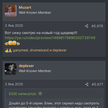
а
Muzart
к
ц
Well-Known Member
и
и
3 Янв 2025
:
#5.676
Вот сижу смотрю на новый год щедевр!!!
https://ya.ru/video/preview/14898179896302739749
ganymed
,
drumwizard
и
deplexer
Р
е
а
deplexer
к
ц
Well-Known Member
и
и
3 Янв 2025
:
#5.677
ESSE написал(а):
Дошёл до 5-й серии. Блин, этот сериал надо смотреть
родителям (причём вместе) у которых есть дети от 3