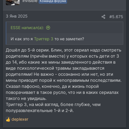
invisible
Команда форума
и
и
3 Янв 2025
:
#5.675
ESSE написал(а):
И как это я
Триггер 3
то не заметил?
Дошёл до 5-й серии. Блин, этот сериал надо смотреть
родителям (причём вместе) у которых есть дети от 3
до 14, ибо какие же мины замедленного действия в
виде психологической травмы закладываются
родителями! Не важно - осознанно или нет, но эти
мины приводят порой к непоправимым последствиям.
Сказал пафосно, конечно, да и жизнь порой
поворачивает в такое русло, что ни в каких сериалах
такого не увидишь.
Триггер 3, на мой взгляд, более глубже, чем
полуразвлекательные 1-й и 2-й.
deplexer
Р
е