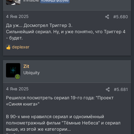
Команда форума
4 Янв 2025
#5.680
Да уж... Досмотрел Триггер 3.
Сильнейший сериал. Ну, и уже понятно, что Триггер 4
- будет.
deplexer
Р
е
а
Zit
к
ц
Ubiquity
и
и
4 Янв 2025
:
#5.681
Решился посмотреть сериал 19-го года: "Проект
«Синяя книга»"
В 90-х мне нравился сериал и одноимённый
полнометражный фильм "Тёмные Небеса" и сериал
выше, из этой же категории...