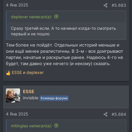
4 Янв 2025
#5.683
deplexer написал(а):
Сразу третий если. А то начинал когда-то смотреть
первый и не пошло
Тем более не пойдёт. Отдельных историй меньше и
они ещё менее реалистичны. В 3-м - все доигрывают
партии, начатые и раскрытые ранее. Надеюсь 4-го не
будет, там давно уже нечего (и некому) сказать.
ESSE
и
deplexer
Р
е
а
ESSE
к
ц
invisible
Команда форума
и
и
4 Янв 2025
:
#5.684
mitinglas написал(а):