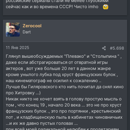
российские сериалы стали не менее глубокими
сейчас как и во времена СССР! Чисто imho
Zerocool
Dart
11 Янв 2025
#5.698
Глянул вышеобсуждаемых "Плевако" и "Столыпина " ,
даже если абстрагироваться от отвратной игры
актеров , вот уже больше 20 лет в данном жанре
кроме унылого лубка под хруст французских булок ,
наш кинематограф не осилил к сожалению ..
Лучше бы Гиляровского кто нить почитал да снял кино
про Хитровку ...)
Никак никто не хочет взять в голову простую мысль о
том , что конец 19 , начало 20 века ... это не про хруст
французских булок ., это про портянки , крестьянский
пот , и кладбищенскую пыль в кабинетах чиновничьих
...и их же давно пустых головах ...
при всей моей радикальной нелюбви к пролетариям ,