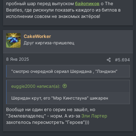
пробный шар перед выпуском
байопиков
о The
Beatles, где рискнули показать каждого из битлов в
исполнении совсем не знакомых актёров!
CakeWorker
Друг киргиза-пришелец
8 Янв 2025
#5.694
"смотрю очередной сериал Шеридана , "Лэндмэн"
euggie2000 написал(а):
Шеридан крут, его "Мэр Кингстауна" шикарен
Вообще ни один его серик не зашёл, но
"Землевладелец" - норм. А из-за
Эли Лартер
захотелось пересмотреть "Героев")))