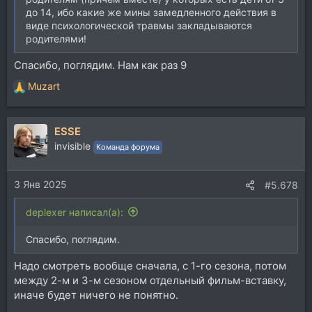
до 14, ибо какие же мины замедленного действия в
виде психологической травмы закладываются
родителями!
Спасибо, поглядим. Нам как раз 9
Muzart
Р
е
а
ESSE
к
ц
invisible
Команда форума
и
и
3 Янв 2025
:
#5.678
deplexer написал(а):
Спасибо, поглядим.
Надо смотреть вообще сначала, с 1-го сезона, потом
между 2-м и 3-м сезоном отдельный фильм-вставку,
иначе будет ничего не понятно.