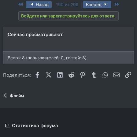
а
First
Last
Назад
190 из 209
Вперёд
к
ц
Войдите или зарегистрируйтесь для ответа.
и
и
:
Сейчас просматривают
Всего: 8 (пользователей: 0, гостей: 8)
Facebook
X (Twitter)
LinkedIn
Reddit
Pinterest
Tumblr
WhatsApp
Электр
Сс
Поделиться:
Флейм
Статистика форума