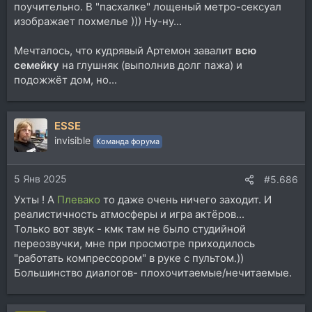
поучительно. В "пасхалке" лощеный метро-сексуал
изображает похмелье ))) Ну-ну...
Мечталось, что кудрявый Артемон завалит
всю
семейку
на глушняк (выполнив долг пажа) и
подожжёт дом, но...
ESSE
invisible
Команда форума
5 Янв 2025
#5.686
Ухты ! А
Плевако
то даже очень ничего заходит. И
реалистичность атмосферы и игра актёров...
Только вот звук - кмк там не было студийной
переозвучки, мне при просмотре приходилось
"работать компрессором" в руке с пультом.))
Большинство диалогов- плохочитаемые/нечитаемые.