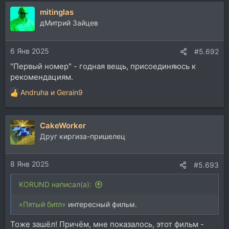
а
mitinglas
к
ц
дМитрий Зайцев
и
и
6 Янв 2025
:
#5.692
"Первый номер" - годная вещь, присоединяюсь к
рекомендациям.
Andruha
и
Gerain9
Р
е
а
CakeWorker
к
ц
Друг киргиза-пришелец
и
и
8 Янв 2025
:
#5.693
KORUND написал(а):
«Пятый битл»
интересный фильм.
Тоже зашёл! Причём, мне показалось, этот фильм -