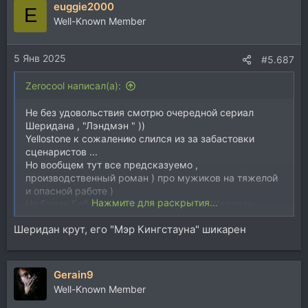
euggie2000
E
Well-Known Member
5 Янв 2025
#5.687
Zerocool написал(а):
Не без удовольствия смотрю очередной сериал
Шеридана , "Лэндмэн " ))
Yellostone к сожалению слился из за забастовки
сценаристов ...
Но вообщем тут все предсказуемо ,
производственный роман ) про мужиков на тяжелой
и опасной работе )
Нажмите для раскрытия...
Но Билли Боб Торнтон в главной роли , Шеридан
сценарист и режиссер - собственно, плохо тут быть
Шеридан крут, его "Мэр Кингстауна" шикарен
не может )
Gerain9
Well-Known Member