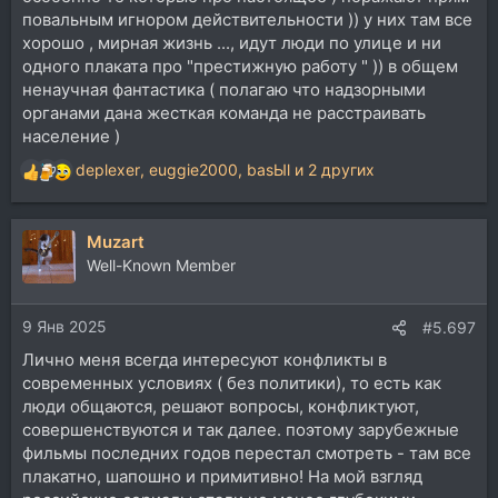
повальным игнором действительности )) у них там все
хорошо , мирная жизнь ..., идут люди по улице и ни
одного плаката про "престижную работу " )) в общем
ненаучная фантастика ( полагаю что надзорными
органами дана жесткая команда не расстраивать
население )
deplexer
,
euggie2000
,
basЫl
и 2 других
Р
е
а
Muzart
к
ц
Well-Known Member
и
и
9 Янв 2025
:
#5.697
Лично меня всегда интересуют конфликты в
современных условиях ( без политики), то есть как
люди общаются, решают вопросы, конфликтуют,
совершенствуются и так далее. поэтому зарубежные
фильмы последних годов перестал смотреть - там все
плакатно, шапошно и примитивно! На мой взгляд