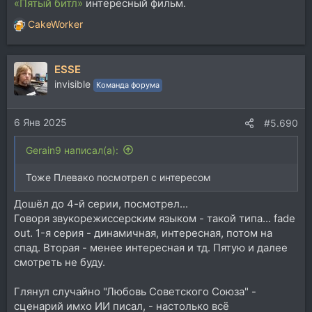
«Пятый битл»
интересный фильм.
CakeWorker
Р
е
а
ESSE
к
ц
invisible
Команда форума
и
и
6 Янв 2025
:
#5.690
Gerain9 написал(а):
Тоже Плевако посмотрел с интересом
Дошёл до 4-й серии, посмотрел...
Говоря звукорежиссерским языком - такой типа... fade
out. 1-я серия - динамичная, интересная, потом на
спад. Вторая - менее интересная и тд. Пятую и далее
смотреть не буду.
Глянул случайно "Любовь Советского Союза" -
сценарий имхо ИИ писал, - настолько всё