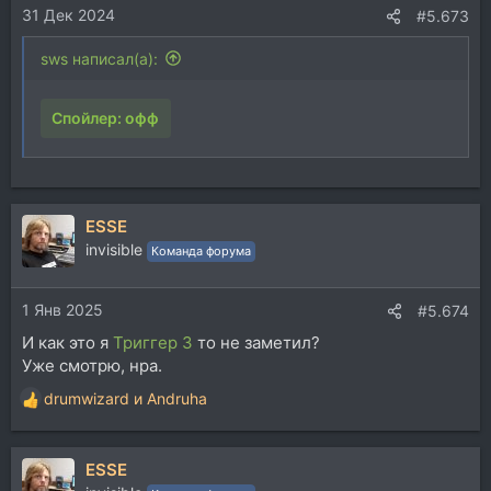
31 Дек 2024
:
#5.673
sws написал(а):
Спойлер:
офф
ESSE
invisible
Команда форума
1 Янв 2025
#5.674
И как это я
Триггер 3
то не заметил?
Уже смотрю, нра.
drumwizard
и
Andruha
Р
е
а
ESSE
к
ц