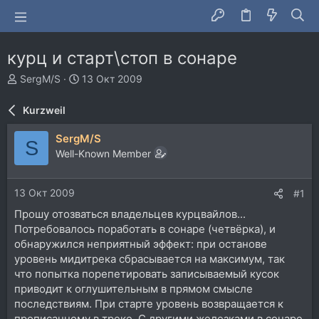
курц и старт\стоп в сонаре
А
Д
SergM/S
13 Окт 2009
в
а
т
т
Kurzweil
о
а
р
н
SergM/S
S
т
а
Well-Known Member
е
ч
м
а
ы
л
13 Окт 2009
#1
а
Прошу отозваться владельцев курцвайлов...
Потребовалось поработать в сонаре (четвёрка), и
обнаружился неприятный эффект: при останове
уровень мидитрека сбрасывается на максимум, так
что попытка порепетировать записываемый кусок
приводит к оглушительным в прямом смысле
последствиям. При старте уровень возвращается к
прописанному в треке. С другими железками в сонаре