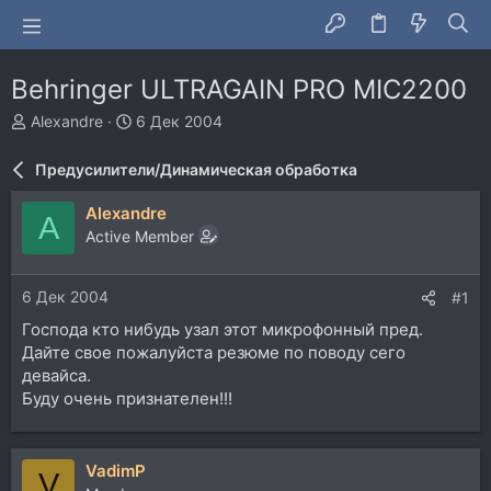
Behringer ULTRAGAIN PRO MIC2200
А
Д
Alexandre
6 Дек 2004
в
а
т
т
Предусилители/Динамическая обработка
о
а
р
н
Alexandre
A
т
а
Active Member
е
ч
м
а
ы
л
6 Дек 2004
#1
а
Господа кто нибудь узал этот микрофонный пред.
Дайте свое пожалуйста резюме по поводу сего
девайса.
Буду очень признателен!!!
VadimP
V