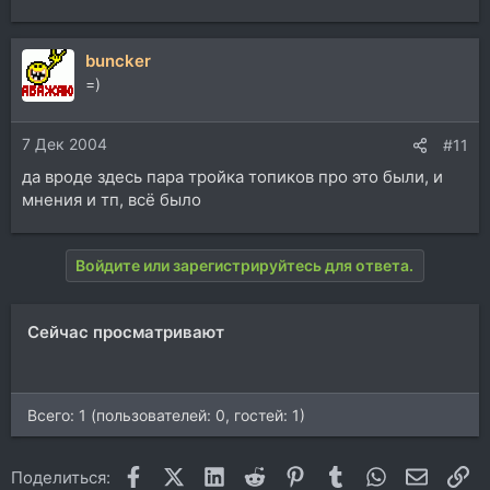
buncker
=)
7 Дек 2004
#11
да вроде здесь пара тройка топиков про это были, и
мнения и тп, всё было
Войдите или зарегистрируйтесь для ответа.
Сейчас просматривают
Всего: 1 (пользователей: 0, гостей: 1)
Facebook
X (Twitter)
LinkedIn
Reddit
Pinterest
Tumblr
WhatsApp
Электр
Сс
Поделиться: