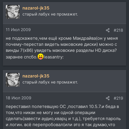
а
nazarol-jk35
к
ц
старый лабух не промажет.
и
и
11 Июл 2009
:
#218
не подскажете,чем ещё кроме Макдрайва(он у меня
почему-перестал видеть маковские диски) можно с
винды 7(х86) увидеть маковские разделы HD диска?
заранее спсбо.
leasantry:
nazarol-jk35
старый лабух не промажет.
18 Июл 2009
#219
переставил полетевшую ОС ,поставил 10.5.7.и беда в
том,что никак не могу ни одной операции
сделать(завести аудио,кварц и т.д.), требуется пароль
и логин. всё перепробовал(или это я так думаю,что