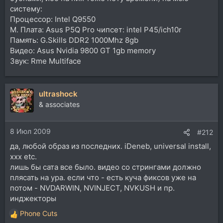
систему:
Процессор: Intel Q9550
М. Плата: Asus P5Q Pro чипсет: intel P45/ich10r
Память: G.Skills DDR2 1000Mhz 8gb
Видео: Asus Nvidia 9800 GT 1gb memory
Звук: Rme Multiface
ultrashock
& associates
8 Июл 2009
#212
да, любой образ из последних. iDeneb, universal install,
xxx etc.
лишь бы сата все было. видео со стрингами должно
плясать на ура. если что - есть куча фиксов уже на
потом - NVDARWIN, NVINJECT, NVKUSH и пр.
инджекторы
Phone Cuts
Р