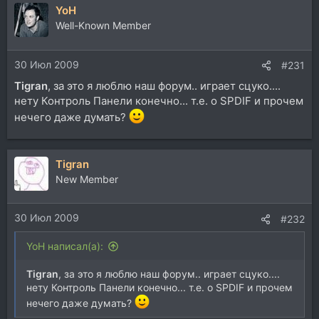
YoH
к
ц
Well-Known Member
и
и
30 Июл 2009
:
#231
Tigran
, за это я люблю наш форум.. играет сцуко....
нету Контроль Панели конечно... т.е. о SPDIF и прочем
нечего даже думать?
Tigran
New Member
30 Июл 2009
#232
YoH написал(а):
Tigran
, за это я люблю наш форум.. играет сцуко....
нету Контроль Панели конечно... т.е. о SPDIF и прочем
нечего даже думать?