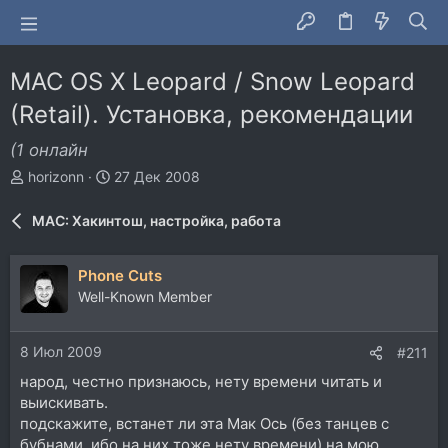
MAC OS X Leopard / Snow Leopard
(Retail). Установка, рекомендации
(1 онлайн
А
Д
horizonn
27 Дек 2008
в
а
т
т
MAC: Хакинтош, настройка, работа
о
а
р
н
т
а
Phone Cuts
е
ч
Well-Known Member
м
а
ы
л
а
8 Июл 2009
#211
народ, честно признаюсь, нету времени читать и
выискивать.
подскажите, встанет ли эта Мак Ось (без танцев с
бубнами, ибо на них тоже нету времени) на мою