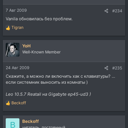
7 Авг 2009
#234
Vanila обновилась без проблем.
Tigran
Р
е
а
YoH
к
ц
Well-Known Member
и
и
24 Авг 2009
:
#235
Скажите, а можно ли включить хак с клавиатуры? ...
если системник выносить из комнаты )
Leo 10.5.7 Reatail на Gigabyte ep45-ud3 )
Beckoff
Р
е
а
Beckoff
к
B
ц
читатель..постоянный.