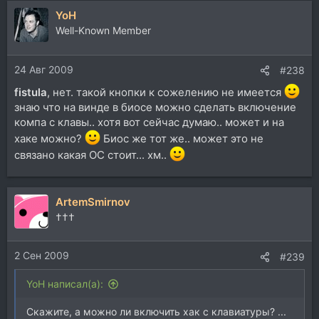
YoH
Well-Known Member
24 Авг 2009
#238
fistula
, нет. такой кнопки к сожелению не имеется
знаю что на винде в биосе можно сделать включение
компа с клавы.. хотя вот сейчас думаю.. может и на
хаке можно?
Биос же тот же.. может это не
связано какая ОС стоит... хм..
ArtemSmirnov
†††
2 Сен 2009
#239
YoH написал(а):
Скажите, а можно ли включить хак с клавиатуры? ...