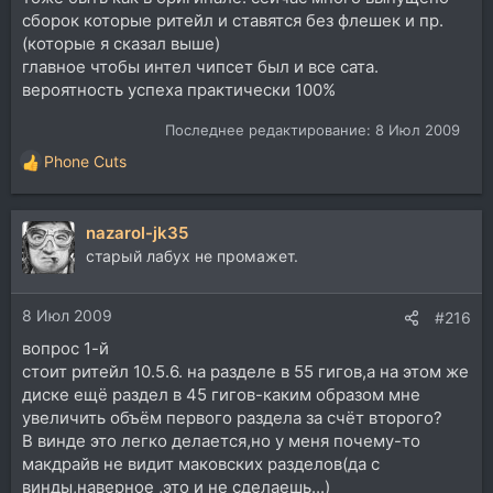
сборок которые ритейл и ставятся без флешек и пр.
(которые я сказал выше)
главное чтобы интел чипсет был и все сата.
вероятность успеха практически 100%
Последнее редактирование:
8 Июл 2009
Phone Cuts
Р
е
а
nazarol-jk35
к
ц
старый лабух не промажет.
и
и
8 Июл 2009
:
#216
вопрос 1-й
стоит ритейл 10.5.6. на разделе в 55 гигов,а на этом же
диске ещё раздел в 45 гигов-каким образом мне
увеличить объём первого раздела за счёт второго?
В винде это легко делается,но у меня почему-то
макдрайв не видит маковских разделов(да с
винды,наверное ,это и не сделаешь...)