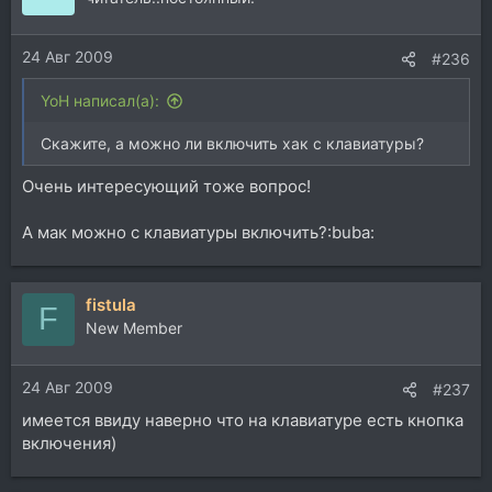
и
и
24 Авг 2009
:
#236
YoH написал(а):
Скажите, а можно ли включить хак с клавиатуры?
Очень интересующий тоже вопрос!
А мак можно с клавиатуры включить?:buba:
fistula
F
New Member
24 Авг 2009
#237
имеется ввиду наверно что на клавиатуре есть кнопка
включения)