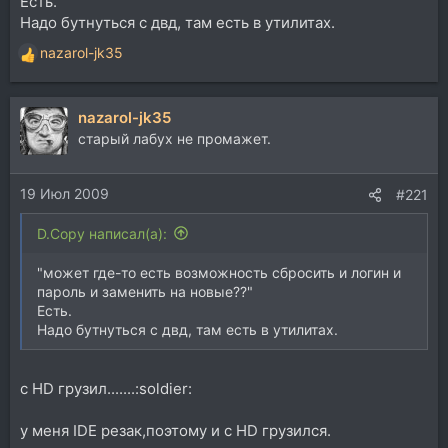
Есть.
Надо бутнуться с двд, там есть в утилитах.
nazarol-jk35
Р
е
а
nazarol-jk35
к
ц
старый лабух не промажет.
и
и
19 Июл 2009
:
#221
D.Copy написал(а):
"может где-то есть возможность сбросить и логин и
пароль и заменить на новые??"
Есть.
Надо бутнуться с двд, там есть в утилитах.
с HD грузил.......:soldier:
у меня IDE резак,поэтому и с HD грузился.