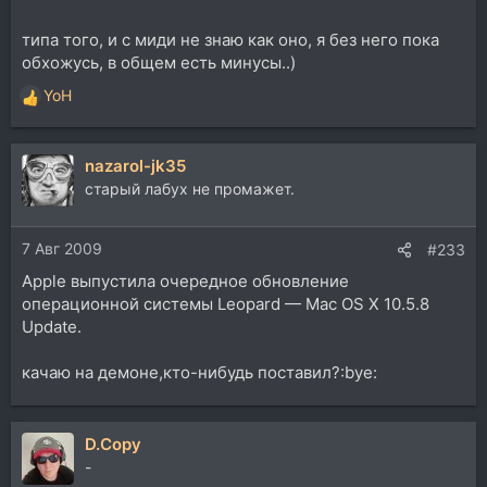
типа того, и с миди не знаю как оно, я без него пока
обхожусь, в общем есть минусы..)
YoH
Р
е
а
nazarol-jk35
к
ц
старый лабух не промажет.
и
и
7 Авг 2009
:
#233
Apple выпустила очередное обновление
операционной системы Leopard — Mac OS X 10.5.8
Update.
качаю на демоне,кто-нибудь поставил?:bye:
D.Copy
-