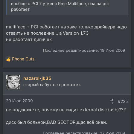
вообще с PCI ? у меня Rme Multiface, она на pci
работает.
multiface + PCI работает на хаке только драйвера надо
ставить не последние... а Version 1.73
не работает дигичек
Последнее редактирование:
19 Июл 2009
Phone Cuts
Р
е
а
nazarol-jk35
к
ц
старый лабух не промажет.
и
и
20 Июл 2009
:
#225
не подскажете, почему не видит external disc (usb)???
диск был больной,BAD SECTOR,щас всё окей.
Последнее редактирование:
27 Июл 2009