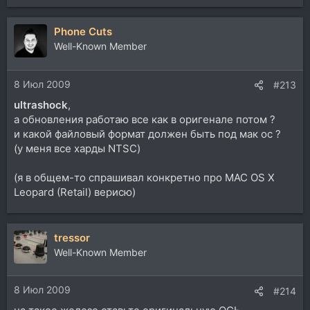
е
а
Phone Cuts
к
ц
Well-Known Member
и
и
8 Июл 2009
:
#213
ultrashock
,
а обновления работаю все как в оригенале потом ?
и какой файловый формат должен быть под мак ос ?
(у меня все харды NTSC)
(я в общем-то спрашивал конкретно про MAC OS X
Leopard (Retail) верисю)
tressor
Well-Known Member
8 Июл 2009
#214