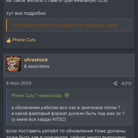
на такое железо ставьте оригинальную ОСЬ.
тут все подробно
View hidden content is available for registered users!
Phone Cuts
Р
е
а
ultrashock
к
ц
& associates
и
и
8 Июл 2009
:
#215
Phone Cuts™ написал(а):
а обновления работаю все как в оригенале потом ?
и какой файловый формат должен быть под мак ос ?
(у меня все харды NTSC)
если поставить ритейл то обновления тоже должны
тоже быть как в оригинале. сейчас много выпущено