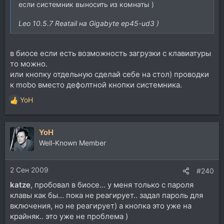
если системник выносить из комнаты )
Leo 10.5.7 Reatail на Gigabyte ep45-ud3 )
в биосе если есть возможность загрузки с клавиатуры
то можно.
или кнопку отдельную сделай себе на стол) проводки
к mobo вместо дефолтной кнопки системника.
YoH
Р
е
а
YoH
к
ц
Well-Known Member
и
и
2 Сен 2009
:
#240
katze
, пробовал в биосе... у меня только с пароля
клавы как бы... пока не реагирует.. задал пароль для
включения, но не реагирует) а кнопка это уже на
крайняк.. это уже не проблема )