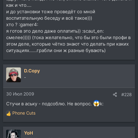
как и что....
и до установки тоже проведёт со мной
воспитательную беседу и всё такое)))
хто ? :gamer4:
я готов это дело даже оплатить)) :scaut_en:
смелее))))) (тока желательно, что бы это были профи в
этом деле, которые чётко знают что делать при каких
ситуациях......грабли они ж разные бувають)
D.Copy
-
30 Июл 2009
#228
Стучи в аську - подсоблю. Не вопрос.
k:
Phone Cuts
Р
е
а
YoH
к