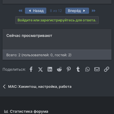
First
Last
Назад
8 из 12
Вперёд
Войдите или зарегистрируйтесь для ответа.
Сейчас просматривают
Всего: 2 (пользователей: 0, гостей: 2)
Facebook
X (Twitter)
LinkedIn
Reddit
Pinterest
Tumblr
WhatsApp
Электр
Сс
Поделиться:
MAC: Хакинтош, настройка, работа
Статистика форума