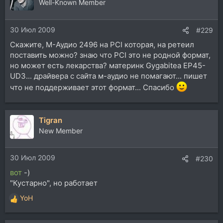
ц
Well-Known Member
и
и
30 Июл 2009
:
#229
Скажите, М-Аудио 2496 на PCI которая, на ретеил
поставить можно? знаю что PCI это не родной формат,
но может есть лекарства? материнк Gygabitea EP45-
UD3... драйвера с сайта м-аудио не помaгают... пишет
что не поддерживает этот формат... Спасибо
Tigran
New Member
30 Июл 2009
#230
вот
-)
"Кустарно", но работает
YoH
Р
е
а