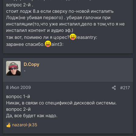
вопрос 2-й .
стоит лодж 8.а если сверху по-новой инсталить
Лодж(не убивая первого) . убирая галочки при
инсталяции(то,что уже инсталил,дело в том,что я не
инсталил контент и аудио эф.)
так вот, поимею ли я цорес?
leasantry:
заранее спасибо.
aint3:
D.Copy
-
8 Июл 2009
#217
вопрос 1-й
Никак, в связи со спецификой дисковой системы.
вопрос 2-й
Да, все будет как надо.
nazarol-jk35
Р
е