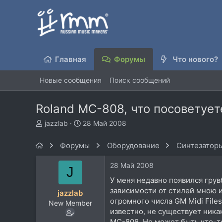
Главная
Форумы
Что нового?
Новые сообщения
Поиск сообщений
Roland MC-808, что посоветует
А
Д
jazzlab
28 Май 2008
в
а
т
т
Форумы
Оборудование
Синтезаторы
о
а
р
н
28 Май 2008
J
т
а
е
ч
У меня недавно появился грувб
м
а
зависимости от стилей мною иг
jazzlab
ы
л
огромного числа GM Midi File
New Member
а
известно, не существует ника
MC-808. Но может быть кто-то