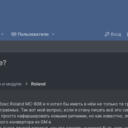
Пользователи
Вход
е?
 и модули
Roland
окс Roland MC-808 и я хотел бы иметь в нём не только те гр
раемых. Так вот мой вопрос, если я стану писать всё это сам
s просто нафаршировать новыми ритмами, но как известно, 
кого конвертора из GM в
 знает другой вариант, как это сделать и может быть есть 