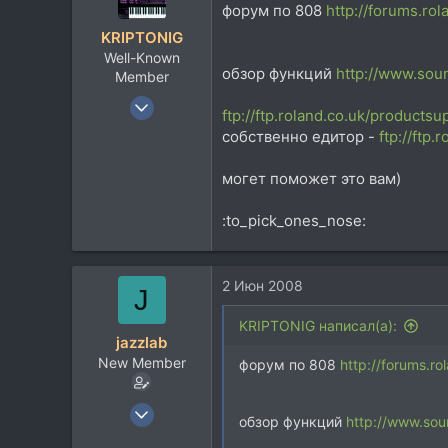
форум по 808
http://forums.ro
KRIPTONIG
Well-Known
обзор функций
http://www.sou
Member
23 Мар 2007
ftp://ftp.roland.co.uk/product
2.170
собственно едитор -
ftp://ftp
684
могет поможет это вам)
113
:to_pick_ones_nose:
2 Июн 2008
J
KRIPTONIG написал(а):
jazzlab
New Member
форум по 808
http://forums.r
19 Мар 2008
обзор функций
http://www.so
14