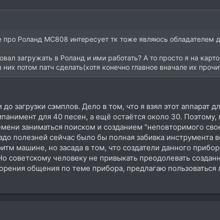
же про Роланд МС808 интересует тк тоже являюсь обладателем д
овал загружать в Роланд и ими работать? А то просто я на карт
 них потом патч сделать(хотя конечно главное вначале их прочит
 до загрузки сэмплов. Дело в том, что я взял этот аппарат 
панимент для 40 песен, а ещё остаётся около 30. Поэтому
емени заниматься поиском и созданием "неповторимого своег
аздо полезней сейчас было бы полная забивка инструмента 
итм машине, но засада в том, что создатели данного прибора
Но советскому человеку не привыкать преодолевать созданн
корения общения по теме прибора, предлагаю пользоваться 