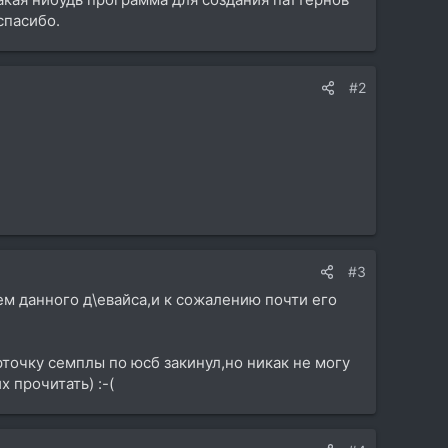
спасибо.
#2
#3
м данного д\евайса,и к сожалению почти его
арточку семплы по юсб закинул,но никак не могу
 прочитать) :-(