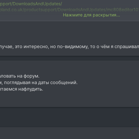
tsupport/DownloadsAndUpdates/
.roland.co.uk/productsupport/DownloadsAndUpdates/mc808editor101
Нажмите для раскрытия...
учае, это интересно, но по-видимому, то о чём я спрашивал
аловать на форум.
, поглядывая на даты сообщений.
ытаемся нафлудить.