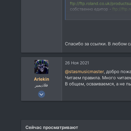
1
ftp://ftp.roland.co.uk/produc
собственно едитор -
ftp://ftp
3
Berlin
могет поможет это вам)
:to_pick_ones_nose:
Спасибо за ссылки. В любом сл
26 Ноя 2021
@stasmusicmaster
, добро пож
Читаем правила. Много читаем
Arlekin
В общем, осваиваемся, а не п
فلاديمير
23 Июн 2008
8.748
13.856
113
rmmedia.ru
Сейчас просматривают