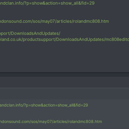
landclan.info/?p=show&action=show_all&fid=29
ndonsound.com/sos/may07/articles/rolandmc808.htm
support/DownloadsAndUpdates/
.roland.co.uk/productsupport/DownloadsAndUpdates/mc808edito
olandclan.info/?p=show&action=show_all&fid=29
undonsound.com/sos/may07/articles/rolandmc808.htm