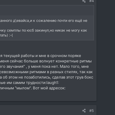
#4
анного д\евайса,и к сожалению почти его ещё не
очку семплы по юсб закинул,но никак не могу как
ать) :-(
для текущей работы и мне в срочном поряке
, меня сейчас больше волнует конкретные ритмы
о звучания" , у меня пока нет. Мало того, мне
всевозможными ритмами в разных стилях, так как
 об этом не позаботились, сделав этот грув бокс
ые им самим трудности:laugh1:
личным "мылом". Вот мой адресок:
#5