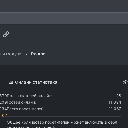
sApp
Электронная почта
Ссылка
 и модули
Roland
Онлайн статистика
.579
Пользователей онлайн
28
.209
Гостей онлайн
11.034
.834
Всего посетителей
11.062
ct02
Общее количество посетителей может включать в себя
скрытых пользователей.