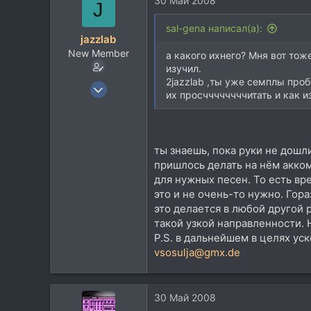
30 Май 2008
J
Николаев(Украина)
sal-gena написал(а):
sal-gena.narod.ru
jazzlab
New Member
а какого ихнего? Мня вот то
изучил.
2jazzlab ,ты уже семплы проб
19 Мар 2008
их просччччччччитать и как из
14
1
3
ты знаешь, пока руки не дошли
Berlin
пришлось делать на нём акком
для нужных песен. То есть вр
это и не очень-то нужно. Гор
это делается в любой другой р
такой узкой направленности. 
P.S. в дальнейшем в целях ус
vsosulja@gmx.de
30 Май 2008