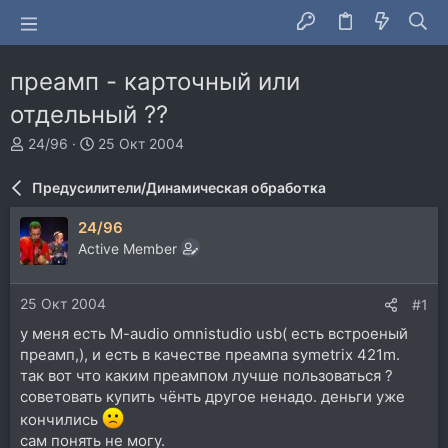
преамп - карточный или
отдельный ??
А
Д
24/96
25 Окт 2004
в
а
т
т
Предусилители/Динамическая обработка
о
а
р
н
24/96
т
а
Active Member
е
ч
м
а
ы
л
25 Окт 2004
#1
а
у меня есть M-audio omnistudio usb( есть встроеный
преамп,), и есть в качестве преампа symetrix 421m.
так вот что каким преампом лучше пользоваться ?
советовать купить чёнть другое ненадо. деньги уже
кончились
сам понять не могу.