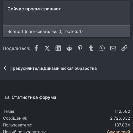
Сейчас просматривают
Всего: 1 (пользователей: 0, гостей: 1)
Facebook
X (Twitter)
LinkedIn
Reddit
Pinterest
Tumblr
WhatsApp
Электр
Сс
Поделиться:
Предусилители/Динамическая обработка
Статистика форума
Темы
112.582
Сообщения
2.726.332
Пользователи
137.834
Новый пользователь
Самарский