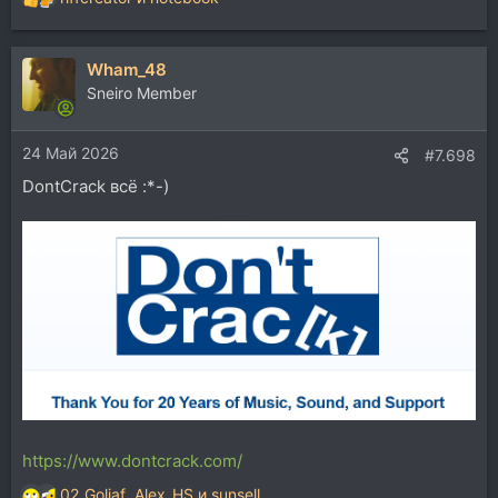
Р
е
а
Wham_48
к
ц
Sneiro Member
и
и
24 Май 2026
:
#7.698
DontCrack всё :*-)
https://www.dontcrack.com/
02_Goliaf
,
Alex_HS
и
sunsell