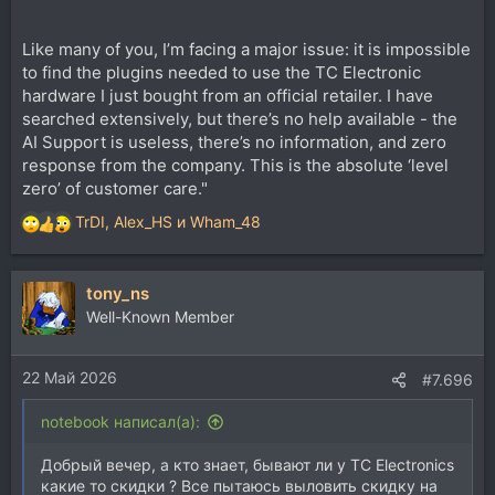
Like many of you, I’m facing a major issue: it is impossible
to find the plugins needed to use the TC Electronic
hardware I just bought from an official retailer. I have
searched extensively, but there’s no help available - the
AI Support is useless, there’s no information, and zero
response from the company. This is the absolute ‘level
zero’ of customer care."
TrDI
,
Alex_HS
и
Wham_48
Р
е
а
tony_ns
к
ц
Well-Known Member
и
и
22 Май 2026
:
#7.696
notebook написал(а):
Добрый вечер, а кто знает, бывают ли у TC Electronics
какие то скидки ? Все пытаюсь выловить скидку на