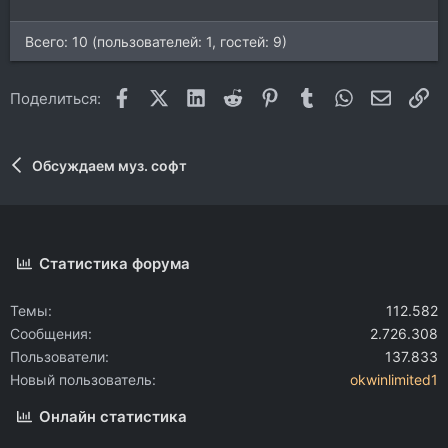
Всего: 10 (пользователей: 1, гостей: 9)
Facebook
X (Twitter)
LinkedIn
Reddit
Pinterest
Tumblr
WhatsApp
Электр
Сс
Поделиться:
Обсуждаем муз. софт
Статистика форума
Темы
112.582
Сообщения
2.726.308
Пользователи
137.833
Новый пользователь
okwinlimited1
Онлайн статистика