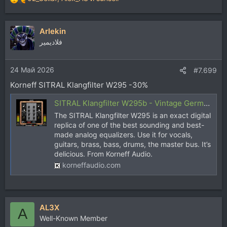
Р
е
а
Arlekin
к
ц
فلاديمير
и
и
24 Май 2026
:
#7.699
Korneff SITRAL Klangfilter W295 -30%
SITRAL Klangfilter W295b - Vintage German Transistor Equalizer - Korneff Audio
The SITRAL Klangfilter W295 is an exact digital
replica of one of the best sounding and best-
made analog equalizers. Use it for vocals,
guitars, brass, bass, drums, the master bus. It’s
delicious. From Korneff Audio.
korneffaudio.com
AL3X
A
Well-Known Member