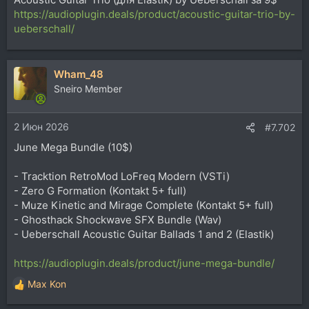
https://audioplugin.deals/product/acoustic-guitar-trio-by-
ueberschall/
Wham_48
Sneiro Member
2 Июн 2026
#7.702
June Mega Bundle (10$)
- Tracktion RetroMod LoFreq Modern (VSTi)
- Zero G Formation (Kontakt 5+ full)
- Muze Kinetic and Mirage Complete (Kontakt 5+ full)
- Ghosthack Shockwave SFX Bundle (Wav)
- Ueberschall Acoustic Guitar Ballads 1 and 2 (Elastik)
https://audioplugin.deals/product/june-mega-bundle/
Max Kon
Р
е