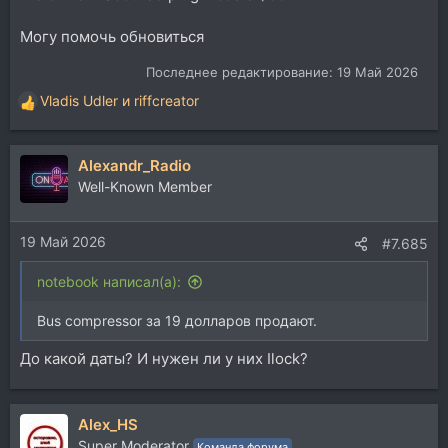
Могу помочь обновиться
Последнее редактирование:
19 Май 2026
Vladis Udler
и
riffcreator
Р
е
а
Alexandr_Radio
к
ц
Well-Known Member
и
и
19 Май 2026
:
#7.685
notebook написал(а):
Bus compressor за 19 долларов продают.
До какой даты? И нужен ли у них Ilock?
Alex_HS
Super Moderator
Команда форума