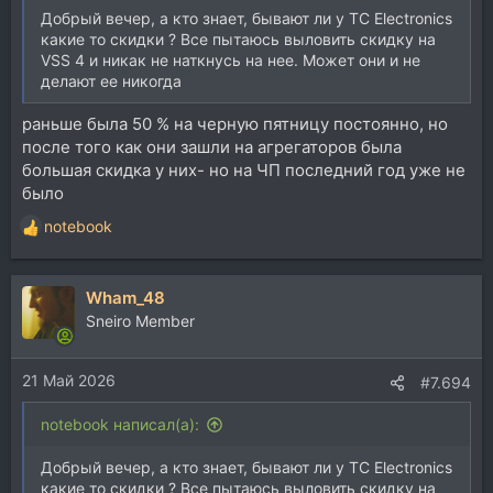
Добрый вечер, а кто знает, бывают ли у TC Electronics
какие то скидки ? Все пытаюсь выловить скидку на
VSS 4 и никак не наткнусь на нее. Может они и не
делают ее никогда
раньше была 50 % на черную пятницу постоянно, но
после того как они зашли на агрегаторов была
большая скидка у них- но на ЧП последний год уже не
было
notebook
Р
е
а
Wham_48
к
ц
Sneiro Member
и
и
21 Май 2026
:
#7.694
notebook написал(а):
Добрый вечер, а кто знает, бывают ли у TC Electronics
какие то скидки ? Все пытаюсь выловить скидку на