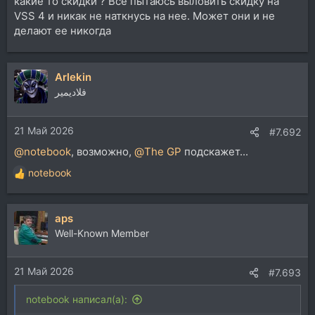
какие то скидки ? Все пытаюсь выловить скидку на
VSS 4 и никак не наткнусь на нее. Может они и не
делают ее никогда
Arlekin
فلاديمير
21 Май 2026
#7.692
@notebook
, возможно,
@The GP
подскажет...
notebook
Р
е
а
aps
к
ц
Well-Known Member
и
и
21 Май 2026
:
#7.693
notebook написал(а):