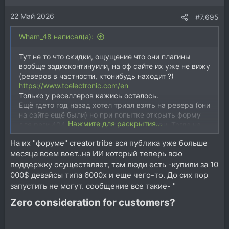
22 Май 2026
#7.695
Wham_48 написал(а):
Тут не то что скидки, ощущение что они плагины
вообще задисконтинуили, на оф сайте их уже не вижу
(реверов в частности, ктонибудь находит ?)
https://www.tcelectronic.com/en
Только у реселлеров кажись осталось.
Ещё гдето год назад хотел триал взять на ревера (они
на сайте ещё были) но при попытке открыть форму
Нажмите для раскрытия...
для реги 404 выдавало, и так и через квн. Тогда на
геарслутзе спрашивал что с сайтом, никто не
На их "форуме" creatortribe вся публика уже больше
ответил.
месяца воем воет..на ИИ который теперь всю
Upd
Судя по поиску последний раз скидки у них были в
поддержку осуществляет, там люди есть -купили за 10
23 году.
000$ девайсы типа 6000х и еще чего-то. До сих пор
запустить не могут. сообщение все такие- "
Zero consideration for customers?​