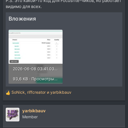
P.S. Это какой-то код для Focusrite-чиков, но работает
видимо для всех.
Вложения
2026-06-08 03.41.03 www.sonible.com fadb30a6954f_.jpg
93,6 KB · Просмотры: 92
SoNick
,
riffcreator
и
yarbikbauv
Р
е
а
yarbikbauv
к
ц
Member
и
и