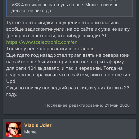
VSS 4 и никак не наткнусь на нее. Может они и не
делают ее никогда
Тут не то что скидки, ощущение что они плагины
вообще задисконтинуили, на оф сайте их уже не вижу
(реверов в частности, ктонибудь находит ?)
https://www.tcelectronic.com/en
Только у реселлеров кажись осталось.
Ещё гдето год назад хотел триал взять на ревера (они
на сайте ещё были) но при попытке открыть форму
для реги 404 выдавало, и так и через квн. Тогда на
геарслутзе спрашивал что с сайтом, никто не ответил.
Upd
Судя по поиску последний раз скидки у них были в 23
году.
Последнее редактирование:
21 Май 2026
Vladis Udler
Memе