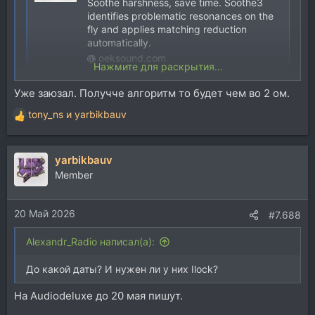
Soothe harshness, save time. Soothe3
identifies problematic resonances on the
fly and applies matching reduction
automatically.
oeksound.com
Нажмите для раскрытия...
Upgrading from an older version (Soothe or Soothe2) to
Уже заюзал. Получче алгоритм то будет чем во 2 ом.
the current Soothe3 plugin costs $55
tony_ns
и
yarbikbauv
Р
Могу помочь обновиться
е
а
yarbikbauv
к
ц
Member
и
и
20 Май 2026
:
#7.688
Alexandr_Radio написал(а):
До какой даты? И нужен ли у них Ilock?
На Audiodeluxe до 20 мая пишут.