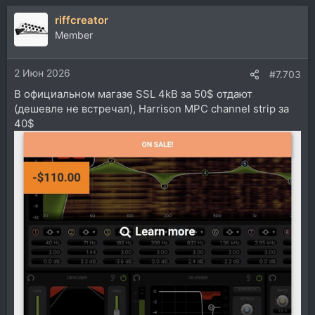
а
riffcreator
к
ц
Member
и
и
2 Июн 2026
:
#7.703
В официальном магазе SSL 4kB за 50$ отдают
(дешевле не встречал), Harrison MPC channel strip за
40$