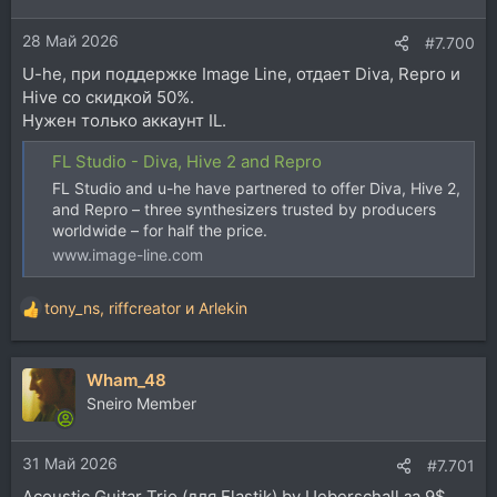
28 Май 2026
#7.700
U-he, при поддержке Image Line, отдает Diva, Repro и
Hive со скидкой 50%.
Нужен только аккаунт IL.
FL Studio - Diva, Hive 2 and Repro
FL Studio and u-he have partnered to offer Diva, Hive 2,
and Repro – three synthesizers trusted by producers
worldwide – for half the price.
www.image-line.com
tony_ns
,
riffcreator
и
Arlekin
Р
е
а
Wham_48
к
ц
Sneiro Member
и
и
31 Май 2026
:
#7.701
Acoustic Guitar Trio (для Elastik) by Ueberschall за 9$