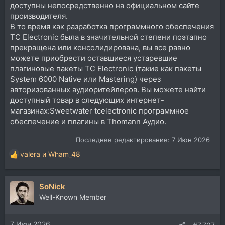
доступны непосредственно на официальном сайте
производителя.
В то время как разработка программного обеспечения
TC Electronic была в значительной степени поэтапно
прекращена или консолидирована, вы все равно
можете приобрести оставшиеся устаревшие
плагиновые пакеты TC Electronic (такие как пакеты
System 6000 Native или Mastering) через
авторизованных аудиоритейлеров. Вы можете найти
доступный товар в следующих интернет-
магазинах:Sweetwater tcelectronic программное
обеспечение и плагины в Thomann Аудио.
Последнее редактирование:
7 Июн 2026
valera
и
Wham_48
Р
е
а
SoNick
к
ц
Well-Known Member
и
и
7 Июн 2026
: