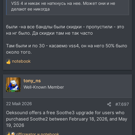
VSS 4 и никак не наткнусь на нее. Может они и не
делают ее никогда
были -на все бандлы были скидки - пропустили - это
на нг было. Да скидки там не так часто
Там были и по 30 - касаемо vss4, он на него 50% было
около того.
notebook
Р
е
а
tony_ns
к
ц
Well-Known Member
и
и
22 Май 2026
:
#7.697
Oeksound offers a free Soothe3 upgrade for users who
purchased Soothe2 between February 18, 2026, and May
19, 2026
riffcreator
и
notebook