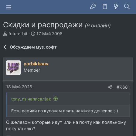
Скидки и распродажи
(9 онлайн)
А
Д
future-bit
17 Май 2008
в
а
т
т
Обсуждаем муз. софт
о
а
р
н
т
а
yarbikbauv
е
ч
Member
м
а
ы
л
а
18 Май 2026
#7.681
tony_ns написал(а):
Есть варики по купонам взять намного дешевле ;-)
С железом которые идут или на почту как лояльному
покупателю?