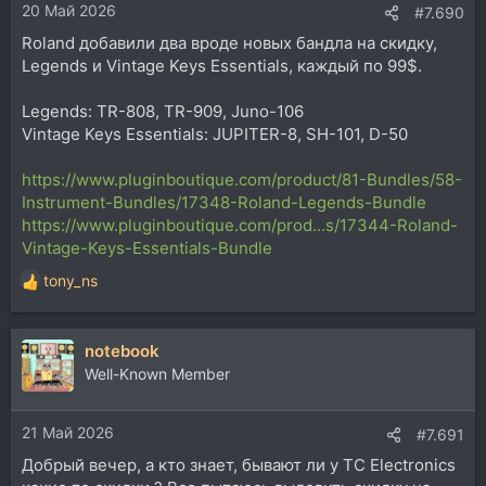
20 Май 2026
#7.690
Roland добавили два вроде новых бандла на скидку,
Legends и Vintage Keys Essentials, каждый по 99$.
Legends: TR-808, TR-909, Juno-106
Vintage Keys Essentials: JUPITER-8, SH-101, D-50
https://www.pluginboutique.com/product/81-Bundles/58-
Instrument-Bundles/17348-Roland-Legends-Bundle
https://www.pluginboutique.com/prod...s/17344-Roland-
Vintage-Keys-Essentials-Bundle
tony_ns
Р
е
а
notebook
к
ц
Well-Known Member
и
и
21 Май 2026
:
#7.691
Добрый вечер, а кто знает, бывают ли у TC Electronics