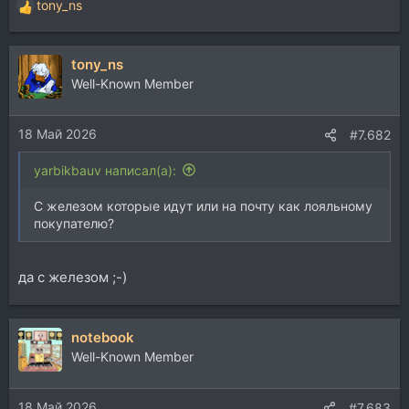
tony_ns
Р
е
а
tony_ns
к
ц
Well-Known Member
и
и
18 Май 2026
:
#7.682
yarbikbauv написал(а):
С железом которые идут или на почту как лояльному
покупателю?
да с железом ;-)
notebook
Well-Known Member
18 Май 2026
#7.683