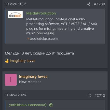
10 Июн 2026
:
#7.709
MeldaProduction
MeldaProduction, professional audio
processing software, VST / VST3 / AU / AAX
plugins for mixing, mastering and creative
music processing
audiodeluxe.com
Мельде 18 лет, скидки до 91 процента
Imaginary luvva
Р
е
а
Imaginary luvva
к
I
ц
New Member
и
и
11 Июн 2026
:
#7.710
yarbikbauv написал(а):