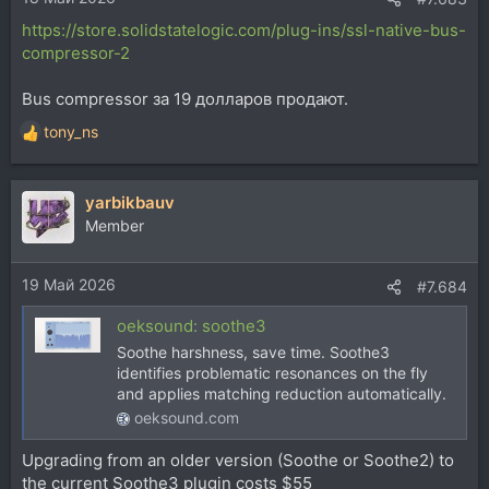
https://store.solidstatelogic.com/plug-ins/ssl-native-bus-
compressor-2
Bus compressor за 19 долларов продают.
tony_ns
Р
е
а
yarbikbauv
к
ц
Member
и
и
19 Май 2026
:
#7.684
oeksound: soothe3
Soothe harshness, save time. Soothe3
identifies problematic resonances on the fly
and applies matching reduction automatically.
oeksound.com
Upgrading from an older version (Soothe or Soothe2) to
the current Soothe3 plugin costs $55