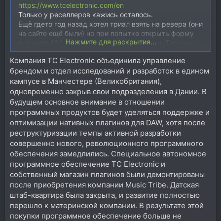
https://www.tcelectronic.com/en
Только у реселлеров кажись осталось.
Ещё гдето год назад хотел триал взять на ревера (они
на сайте ещё были) но при попытке открыть форму
Нажмите для раскрытия...
для реги 404 выдавало, и так и через квн. Тогда на
геарслутзе спрашивал что с сайтом, никто не
Компания TC Electronic объединила управление
ответил.
брендом и отдел исследований и разработок в едином
Upd
Судя по поиску последний раз скидки у них были в
кампусе в Манчестере (Великобритания),
23 году.
одновременно закрыв свои подразделения в Дании. В
будущем основное внимание в отношении
программных продуктов будет уделяться поддержке и
оптимизации нативных плагинов для DAW, хотя после
реструктуризации темпы активной разработки
совершенно нового, революционного программного
обеспечения замедлились. Специальное автономное
программное обеспечение TC Electronic и
собственный магазин плагинов были демонтированы
после приобретения компании Music Tribe. Датская
штаб-квартира была закрыта, и развитие полностью
перешло к материнской компании. В результате этой
покупки программное обеспечение больше не