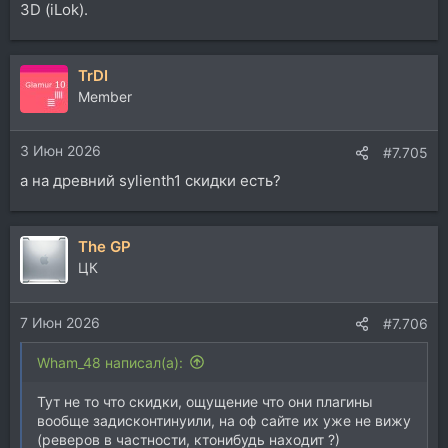
3D (iLok).
TrDI
Member
3 Июн 2026
#7.705
а на древний sylienth1 скидки есть?
The GP
ЦК
7 Июн 2026
#7.706
Wham_48 написал(а):
Тут не то что скидки, ощущение что они плагины
вообще задисконтинуили, на оф сайте их уже не вижу
(реверов в частности, ктонибудь находит ?)