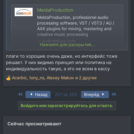
MeldaProduction
MeldaProduction, professional audio
processing software, VST / VST3 / AU /
AAX plugins for mixing, mastering and
creative music processing
audiodeluxe.com
Нажмите для раскрытия...
плаги то хорошие очень даже, но интерфейс тоже
Мельде 18 лет, скидки до 91 процента
решает. У них видимо принцип или политика на
индивидуальность такую, а это не всем в кассу
Acerbic
,
tony_ns
,
Alexey Makov
и 2 других
Р
е
а
First
Last
Назад
257 из 259
Вперёд
к
ц
Войдите или зарегистрируйтесь для ответа.
и
и
:
Сейчас просматривают