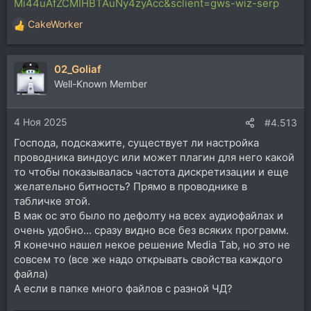
Mi44uAfZCMIHBTAuNy4zyAcc&sclient=gws-wiz-serp
CakeWorker
Р
е
а
02_Goliaf
к
ц
Well-Known Member
и
и
4 Ноя 2025
:
#4.513
Господа, подскажите, существует ли настройка
проводника виндоус или может плагин для него какой
то чтобы показывалась частота дискретизации и еще
желательно битность? Прямо в проводнике в
табличке этой.
В мак ос это было по дефолту на всех аудиофайлах и
очень удобно... сразу видно все без всяких программ.
Я конечно нашел некое решение Media Tab, но это не
совсем то (все же надо открывать свойства каждого
файла)
А если в папке много файлов с разной ЧД?