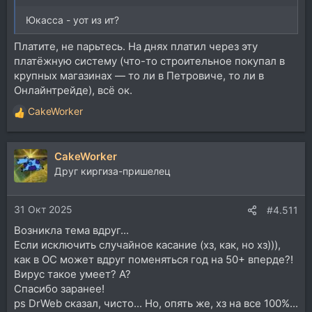
Юкасса - уот из ит?
Платите, не парьтесь. На днях платил через эту
платёжную систему (что-то строительное покупал в
крупных магазинах — то ли в Петровиче, то ли в
Онлайнтрейде), всё ок.
CakeWorker
Р
е
а
CakeWorker
к
ц
Друг киргиза-пришелец
и
и
31 Окт 2025
:
#4.511
Возникла тема вдруг...
Если исключить случайное касание (хз, как, но хз))),
как в ОС может вдруг поменяться год на 50+ вперде?!
Вирус такое умеет? А?
Спасибо заранее!
ps DrWeb сказал, чисто... Но, опять же, хз на все 100%...