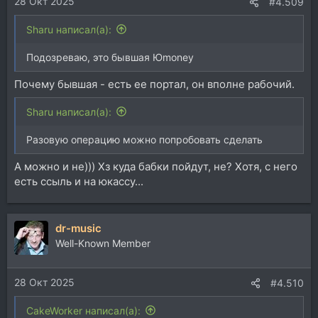
28 Окт 2025
#4.509
Sharu написал(а):
Подозреваю, это бывшая Юmoney
Почему бывшая - есть ее портал, он вполне рабочий.
Sharu написал(а):
Разовую операцию можно попробовать сделать
А можно и не))) Хз куда бабки пойдут, не? Хотя, с него
есть ссыль и на юкассу...
dr-music
Well-Known Member
28 Окт 2025
#4.510
CakeWorker написал(а):