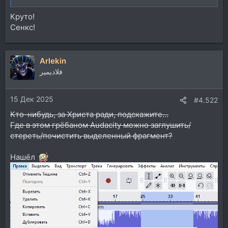
Круто!
Сенкс!
Arlekin
فلاديمير
15 Дек 2025
#4.522
Кто-нибудь, за Христа ради, подскажите...
Где в этом грёбаном Audacity можно заглушить/
стереть/почистить выделенный фрагмент?
Нашёл