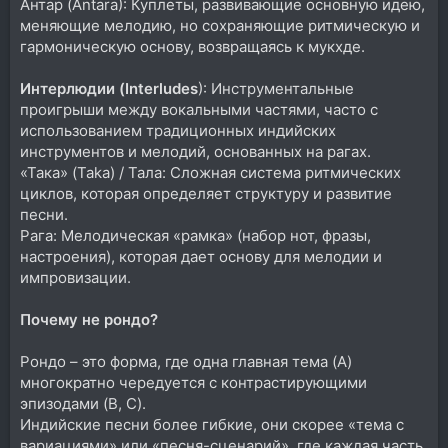
Антар (Antara): Куплеты, развивающие основную идею,
меняющие мелодию, но сохраняющие ритмическую и
гармоническую основу, возвращаясь к мукхде.
Интерлюдии (Interludes
): Инструментальные
проигрыши между вокальными частями, часто с
использованием традиционных индийских
инструментов и мелодий, основанных на рагах.
«Така» (Taka) / Тала: Сложная система ритмических
циклов, которая определяет структуру и развитие
песни.
Рага: Мелодическая «рамка» (набор нот, фразы,
настроения), которая дает основу для мелодии и
импровизации.
Почему не рондо?
Рондо – это форма, где одна главная тема (A)
многократно чередуется с контрастирующими
эпизодами (B, C).
Индийские песни более гибкие, они скорее «тема с
вариациями» или «песня-сценарий», где каждая часть