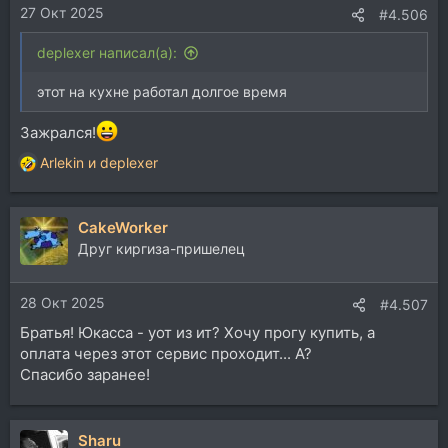
27 Окт 2025
#4.506
deplexer написал(а):
этот на кухне работал долгое время
Зажрался!
Arlekin
и
deplexer
Р
е
а
CakeWorker
к
ц
Друг киргиза-пришелец
и
и
28 Окт 2025
:
#4.507
Братья! Юкасса - уот из ит? Хочу прогу купить, а
оплата через этот сервис проходит... А?
Спасибо заранее!
Sharu