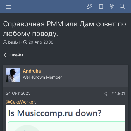
Справочная РММ или Дам совет по
любому поводу.
А
Д
basЫl
20 Апр 2008
в
а
т
т
Флейм
о
а
р
н
т
а
Andruha
е
ч
Well-Known Member
м
а
ы
л
а
24 Окт 2025
#4.501
@CakeWorker
,