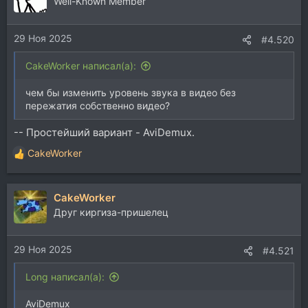
Well-Known Member
и
и
29 Ноя 2025
:
#4.520
CakeWorker написал(а):
чем бы изменить уровень звука в видео без
пережатия собственно видео?
-- Простейший вариант - AviDemux.
CakeWorker
Р
е
а
CakeWorker
к
ц
Друг киргиза-пришелец
и
и
29 Ноя 2025
:
#4.521
Long написал(а):
AviDemux