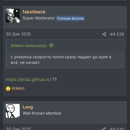
fakeitback
Super Moderator
Команда форума
30 Дек 2025
#4.529
Arlekin написал(а):
с presonus скорость почти сразу падает до нуля и
всё, не качает.
https://aria2.github.io/
??
Arlekin
Р
е
а
Long
к
ц
Well-Known Member
и
и
30 Дек 2025
:
#4.530