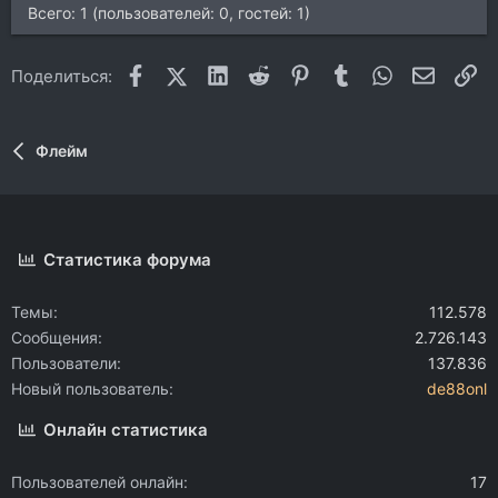
Всего: 1 (пользователей: 0, гостей: 1)
Facebook
X (Twitter)
LinkedIn
Reddit
Pinterest
Tumblr
WhatsApp
Электр
Сс
Поделиться:
Флейм
Статистика форума
Темы
112.578
Сообщения
2.726.143
Пользователи
137.836
Новый пользователь
de88onl
Онлайн статистика
Пользователей онлайн
17