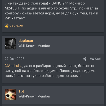
...не так давно (пол года) - SANC 24" Монитор
M2456H- по акции взял что то около 5тр), почитал за
контору - оказывается норм, ну эт для бух. тем, там и
24" хватает
deplexer
Р
е
а
deplexer
к
ц
Well-Known Member
и
и
27 Окт 2025
:
#4.505
@Andruha
, да его разбирать целый квест, болтов не
вижу, всё на защёлках видимо. Ладно , надо видимо
новый, этот на кухне работал долгое время
Tpt
Well-Known Member