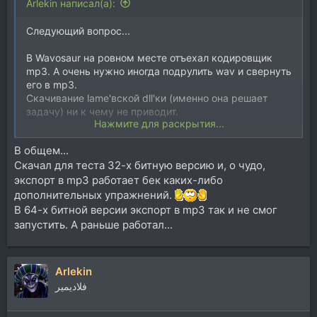
Arlekin написал(а):
Следующий вопрос...
В Wavosaur на ровном месте отъехал кодировщик
mp3. А очень нужно иногда подрулить wav и свернуть
его в mp3.
Скачивание lame'вской dll'ки (именно она решает
задачу) ни к чему не приводит.
Нажмите для раскрытия...
Может кто столкнулся с подобным?
В общем...
Скачал для теста 32-х битную версию и, о чудо,
P.S. Косяк возник примерно летом. И в это же время
редактор стал прилично тормозить при запуске и
экспорт в mp3 работает бек каких-либо
закрытии.
дополнительных упражнений.
В 64-х битной версии экспорт в mp3 так и не смог
запустить. А раньше работал...
Arlekin
فلاديمير