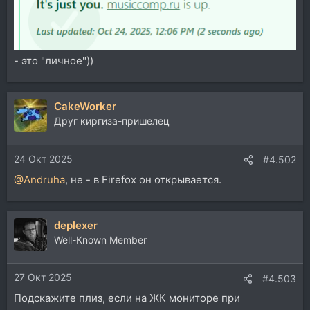
- это "личное"))
CakeWorker
Друг киргиза-пришелец
24 Окт 2025
#4.502
@Andruha
, не - в Firefox он открывается.
deplexer
Well-Known Member
27 Окт 2025
#4.503
Подскажите плиз, если на ЖК мониторе при