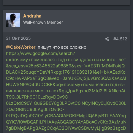
Andruha
Well-Known Member
31 Окт 2025
#4.512
@CakeWorker
, пишут что все сложно
https://www.google.com/search?
q=почему+поменялся+год+в+виндовс+на+много+лет
&sca_esv=25e6345522a98859&sxsrf=AE3TifMDMFokjQ
DLA0K25ouqdYDaV4Rxpg:1761910892191&ei=bKAEadKo
C9qHwPAPxaTSgQ8&ved=0ahUKEwjSjuvGrc6QAxXaAxAI
HUWSNPAQ4dUDCBE&oq=почему+поменялся+год+в+
виндовс+на+много+лет&gs_lp=Egxnd3Mtd2l6LXNlcnAi
T9C_0L7Rh9C10LzRgyDQv9C-
0LzQtdC90Y_Qu9GB0Y8g0LPQvtC0INCyINCy0LjQvdC00L
7QstGBINC90LAg0LzQvdC-
0LPQviDQu9C10YIyCBAAGIAEGKIEMgUQABjvBTIIEAAYog
QYiQVI0WBQAFiLPHAAeAGQAQCYAYABoAGvCKoBAzMuN
7gBDMgBAPgBAZgCCqAC2QiYAwCSBwMyLjigB9o3sgcD