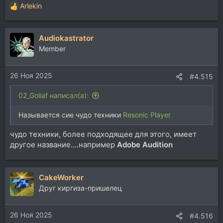
Arlekin
Р
е
а
Audiokastrator
к
ц
Member
и
и
26 Ноя 2025
:
#4.515
02_Goliaf написал(а):
Называется сие чудо техники
Resonic Player
чудо техники, более подходящее для этого, имеет
другое название....например
Adobe Audition
CakeWorker
Друг киргиза-пришелец
26 Ноя 2025
#4.516