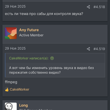
29 Ноя 2025
#4.518
есть ли тема про сабы для контроля звука?
Any Future
Active Member
29 Ноя 2025
#4.519
CakeWorker написал(а):
А вот чем бы изменить уровень звука в видео без
пережатия собственно видео?
ffmpeg
CakeWorker
Р
е
а
Long
к
ц