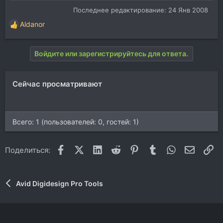
Последнее редактирование:
24 Янв 2008
Aldanor
Р
е
а
Войдите или зарегистрируйтесь для ответа.
к
ц
и
Сейчас просматривают
и
:
Всего: 1 (пользователей: 0, гостей: 1)
Facebook
X (Twitter)
LinkedIn
Reddit
Pinterest
Tumblr
WhatsApp
Электр
Сс
Поделиться:
Avid Digidesign Pro Tools