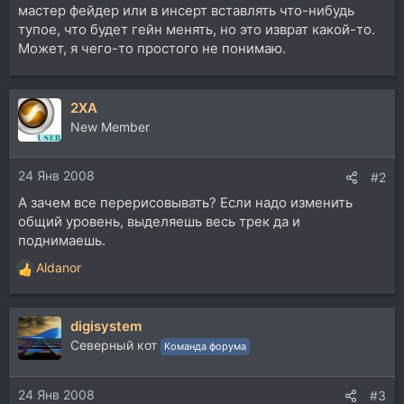
мастер фейдер или в инсерт вставлять что-нибудь
тупое, что будет гейн менять, но это изврат какой-то.
Может, я чего-то простого не понимаю.
2XA
New Member
24 Янв 2008
#2
А зачем все перерисовывать? Если надо изменить
общий уровень, выделяешь весь трек да и
поднимаешь.
Aldanor
Р
е
а
digisystem
к
ц
Северный кот
Команда форума
и
и
24 Янв 2008
:
#3