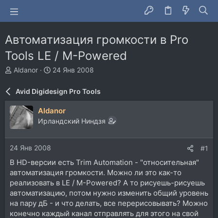
Автоматизация громкости в Pro
Tools LE / M-Powered
А
Д
Aldanor
24 Янв 2008
в
а
т
т
Avid Digidesign Pro Tools
о
а
р
н
Aldanor
т
а
Ирландский Ниндзя
е
ч
м
а
ы
л
24 Янв 2008
#1
а
В HD-версии есть Trim Automation - "относительная"
автоматизация громкости. Можно ли это как-то
реализовать в LE / M-Powered? А то рисуешь-рисуешь
автоматизацию, потом нужно изменить общий уровень
на пару дБ - и что делать, все перерисовывать? Можно
конечно каждый канал отправлять для этого на свой