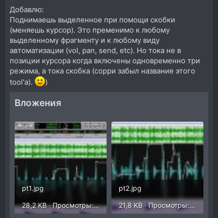
Добавлю:
Поднимаешь выделенное при помощи скобки
(меняешь курсор). Это пременимо к любому
выделенному фрагменту и к любому виду
автоматизации (vol, pan, send, etc). Но тока не в
позиции курсора когда включены одновременно три
режима, а тока скобка (сорри забыл название этого
tool'а).
)
Вложения
pt1.jpg
pt2.jpg
28,2 KB · Просмотры: 34
21,8 KB · Просмотры: 31