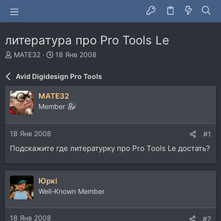
литература про Pro Tools Le
А
Д
MATE32
18 Янв 2008
в
а
т
т
Avid Digidesign Pro Tools
о
а
р
н
MATE32
т
а
Member
е
ч
м
а
ы
л
18 Янв 2008
#1
а
Подскажите где литературку про Pro Tools Le достать?
Юркi
Well-Known Member
18 Янв 2008
#2