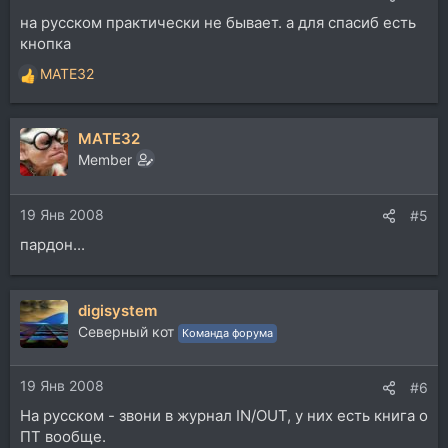
на русском практически не бывает. а для спасиб есть
кнопка
MATE32
Р
е
а
MATE32
к
ц
Member
и
и
19 Янв 2008
:
#5
пардон...
digisystem
Северный кот
Команда форума
19 Янв 2008
#6
На русском - звони в журнал IN/OUT, у них есть книга о
ПТ вообще.