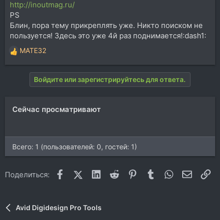
http://inoutmag.ru/
PS
Блин, пора тему прикреплять уже. Никто поиском не
пользуется! Здесь это уже 4й раз поднимается!:dash1:
MATE32
Р
е
а
Войдите или зарегистрируйтесь для ответа.
к
ц
и
Сейчас просматривают
и
:
Всего: 1 (пользователей: 0, гостей: 1)
Facebook
X (Twitter)
LinkedIn
Reddit
Pinterest
Tumblr
WhatsApp
Электр
Сс
Поделиться:
Avid Digidesign Pro Tools