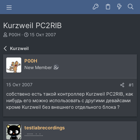
Kurzweil PC2RIB
А
Д
P00H
15 Окт 2007
в
а
т
т
Kurzweil
о
а
р
н
P00H
т
а
New Member
е
ч
м
а
ы
л
15 Окт 2007
#1
а
собствено есть такой контроллер Kurzweil PC2RIB, как
нибудь его можно использовать с другими девайсами
кроме Kurzweil без внешнего отдельного блока ?
testlabrecordings
..:::::..:..:..