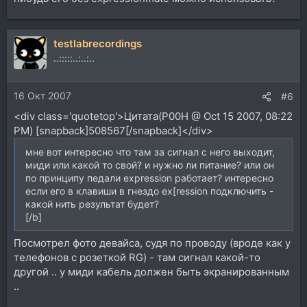
testlabrecordings
..:::::..:..:..
16 Окт 2007
#6
<div class='quotetop'>Цитата(P00H @ Oct 15 2007, 08:22
PM) [snapback]508567[/snapback]</div>
мне вот интересно что там за сигнал с него выходит,
миди или какой то свой? и нужно ли питание? или он
по принципу педали expression работает? интересно
если его в клавиши в гнездо ex[ression подключить -
какой нить результат будет?
[/b]
Посмотрел фото девайса, судя по проводу (вроде как у
телефонов с розеткой RG) - там сигнал какой-то
другой .. у миди кабель должен быть экранированным
..