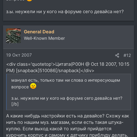
з.ы. неужели ни у кого на форуме сего девайса нет?
General Dead
Well-Known Member
19 Окт 2007
#12
<div class='quotetop'>Цитата(P00H @ Oct 18 2007, 10:15
PM) [snapback]510086[/snapback]</div>
мануал есть, только там ни слова о интересующем
вопросе
з.ы. неужели ни у кого на форуме сего девайса нет?
[/b]
А какие нибудь настройки есть на девайсе? Схожу как
нить по нашим муз. магазам, если есть такая штука-
куплю. Если выход какой то хитрый прийдется
курочить корпус и самому к датчику приблуду делать,