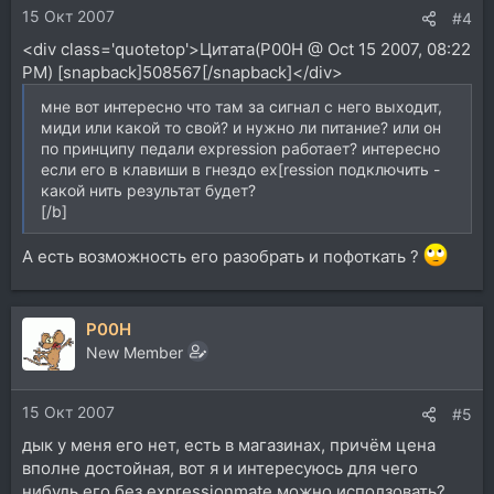
15 Окт 2007
#4
<div class='quotetop'>Цитата(P00H @ Oct 15 2007, 08:22
PM) [snapback]508567[/snapback]</div>
мне вот интересно что там за сигнал с него выходит,
миди или какой то свой? и нужно ли питание? или он
по принципу педали expression работает? интересно
если его в клавиши в гнездо ex[ression подключить -
какой нить результат будет?
[/b]
А есть возможность его разобрать и пофоткать ?
P00H
New Member
15 Окт 2007
#5
дык у меня его нет, есть в магазинах, причём цена
вполне достойная, вот я и интересуюсь для чего
нибудь его без expressionmate можно исползовать?