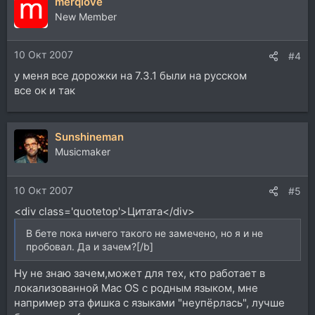
merqlove
New Member
10 Окт 2007
#4
у меня все дорожки на 7.3.1 были на русском
все ок и так
Sunshineman
Musicmaker
10 Окт 2007
#5
<div class='quotetop'>Цитата</div>
В бете пока ничего такого не замечено, но я и не
пробовал. Да и зачем?[/b]
Ну не знаю зачем,может для тех, кто работает в
локализованной Mac OS с родным языком, мне
например эта фишка с языками "неупёрлась", лучше