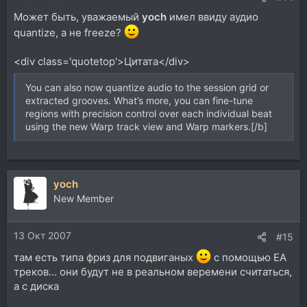
Может быть, уважаемый
yoch
имел ввиду аудио
quantize, а не freeze?
<div class='quotetop'>Цитата</div>
You can also now quantize audio to the session grid or
extracted grooves. What’s more, you can fine-tune
regions with precision control over each individual beat
using the new Warp track view and Warp markers.[/b]
yoch
New Member
13 Окт 2007
#15
там есть типа фриз для подвиганых
с помощью EA
треков... они будут не в реальном веремени считаться,
а с диска