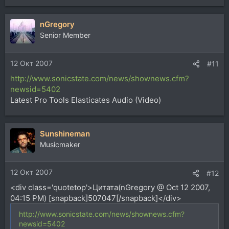
nGregory
Senior Member
12 Окт 2007
#11
http://www.sonicstate.com/news/shownews.cfm?
newsid=5402
Latest Pro Tools Elasticates Audio (Video)
Sunshineman
Musicmaker
12 Окт 2007
#12
<div class='quotetop'>Цитата(nGregory @ Oct 12 2007,
04:15 PM) [snapback]507047[/snapback]</div>
http://www.sonicstate.com/news/shownews.cfm?
newsid=5402