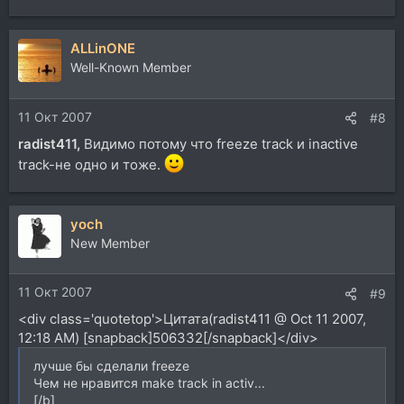
ALLinONE
Well-Known Member
11 Окт 2007
#8
radist411,
Видимо потому что freeze track и inactive
track-не одно и тоже.
yoch
New Member
11 Окт 2007
#9
<div class='quotetop'>Цитата(radist411 @ Oct 11 2007,
12:18 AM) [snapback]506332[/snapback]</div>
лучше бы сделали freeze
Чем не нравится make track in activ...
[/b]