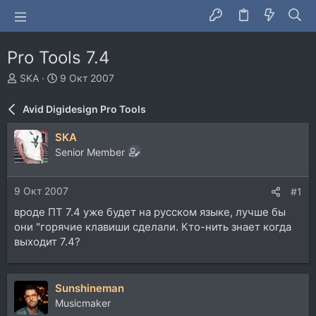
Pro Tools 7.4
А
Д
SKA
9 Окт 2007
в
а
т
т
Avid Digidesign Pro Tools
о
а
р
н
SKA
т
а
Senior Member
е
ч
м
а
ы
л
9 Окт 2007
#1
а
вроде ПТ 7.4 уже будет на русском языке, лучше бы
они "горячие клавиши сделали. Кто-нить знает когда
выходит 7.4?
Sunshineman
Musicmaker