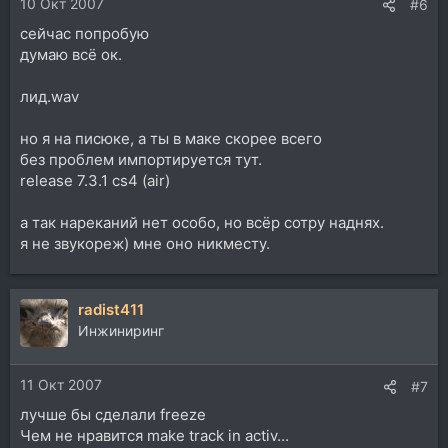
10 Окт 2007
#6
сейчас попробую
думаю всё ок.
лид.wav
но я на писюке, а ты в маке скорее всего
без проблем импортируется тут.
release 7.3.1 cs4 (air)
а так нареканий нет особо, но всёр сотру наднях.
я не звукореж) мне оно никместу.
radist411
Инжиниринг
11 Окт 2007
#7
лучше бы сделали freeze
Чем не нравится make track in activ...