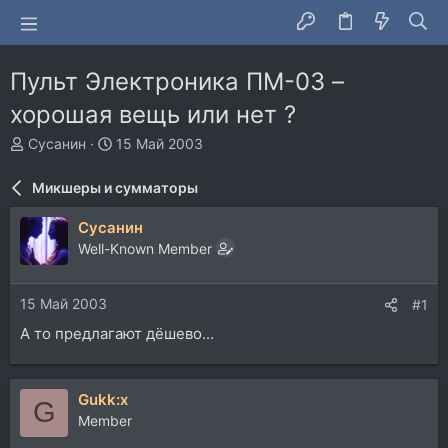
Пульт Электроника ПМ-03 –
хорошая вещь или нет ?
А
Д
Сусанин
15 Май 2003
в
а
т
т
Микшеры и сумматоры
о
а
р
н
Сусанин
т
а
Well-Known Member
е
ч
м
а
ы
л
15 Май 2003
#1
а
А то предлагают дёшево...
Gukk:x
G
Member