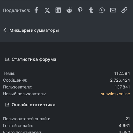
Facebook
X (Twitter)
LinkedIn
Reddit
Pinterest
Tumblr
WhatsApp
Электр
Сс
Поделиться:
Микшеры и сумматоры
Статистика форума
Темы
112.584
Сообщения
2.726.424
Пользователи
137.841
Новый пользователь
sunwinsxonline
Онлайн статистика
Пользователей онлайн
21
Гостей онлайн
4.661
Всего посетителей
4.682