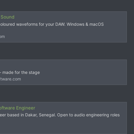
c Sound
coloured waveforms for your DAW. Windows & macOS
com
- made for the stage
ftware.com
oftware Engineer
er based in Dakar, Senegal. Open to audio engineering roles