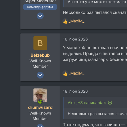
Super Moderator
А кто-то уже может тестил эт
Команда форума
Несколько раз пытался скачать
19 Ноя 2002
_MaxiM_
21.717
Р
33.735
е
а
113
18 Июн 2026
к
B
59
ц
У меня хаб не вставал вначале
и
Москва
выделки. Правда я пытался в 
Belzebub
и
загрузчики, манагеры бесконе
Well-Known
:
Member
29 Апр 2008
_MaxiM_
Р
603
е
а
330
18 Июн 2026
к
63
ц
и
Alex_HS написал(а):
drumwizard
и
Well-Known
:
Несколько раз пытался скачат
Member
Тоже подумал, что зависло — 
18 Дек 2011