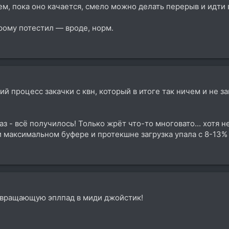
ем, пока оно качается, смело можно делать перерыв и идти 
рому потестил — вроде, норм.
гий процесс закачки с квн, который в итоге так ничем и не з
 - всё получилось! Только жрёт что-то многовато... хотя н
ри максимальном буфере и протекшне загрузка упала с 8-13%
евращающую эплпад в миди джойстик!