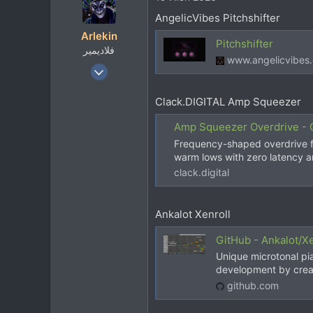
ц
AngelicVibes Pitchshifter
и
Arlekin
и
Pitchshifter
فلاديمير
:
www.angelicvibes
23 Июн 2008
8.748
Clack.DIGITAL Amp Squeezer
13.856
113
Amp Squeezer Overdrive - 
rmmedia.ru
Frequency-shaped overdrive fo
warm lows with zero latency 
clack.digital
Ankalot Xenroll
GitHub - Ankalot/Xe
Unique microtonal pia
development by crea
github.com