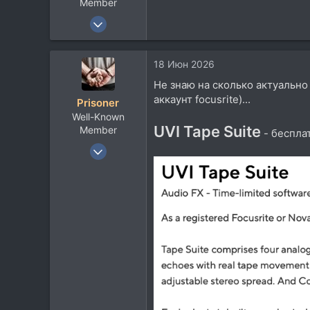
Member
14 Мар 2010
1.382
547
18 Июн 2026
113
Не знаю на сколько актуально 
61
аккаунт focusrite)...
Prisoner
Well-Known
UVI Tape Suite
Member
- бесплат
12 Ноя 2016
553
390
63