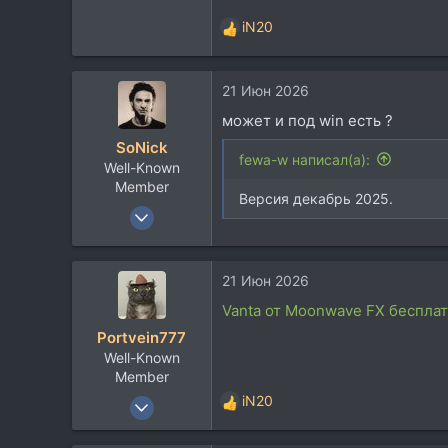
iN20
Р
е
а
21 Июн 2026
к
ц
может и под win есть ?
и
SoNick
и
fewa-w написал(а):
Well-Known
:
Member
Версия декабрь 2025.
22 Сен 2004
15.781
10.258
21 Июн 2026
113
Vanta от Moonwave FX беспла
Portvein777
Well-Known
Member
18 Июл 2025
iN20
Р
78
е
а