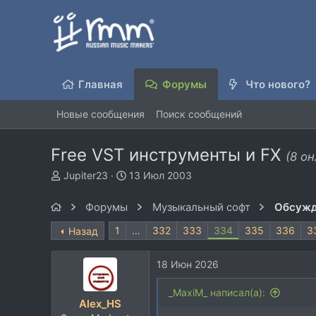
Главная
Форумы
Что нового?
Новые сообщения
Поиск сообщений
Free VST инструменты и FX
(8 он
А
Д
Jupiter23
13 Июл 2003
в
а
т
т
Форумы
Музыкальный софт
Обсужд
о
а
р
н
1
…
332
333
334
335
336
3
Назад
т
а
е
ч
18 Июн 2026
м
а
ы
л
_MaxiM_ написал(а):
а
Alex_HS