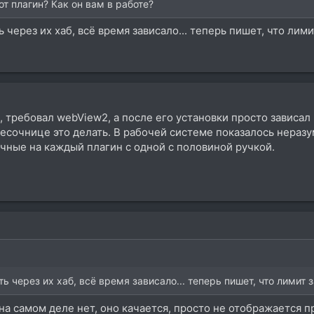
от плагин? Как он вам в работе?
 через их хаб, всё время зависало... теперь пишет, что лим
, требовал webView2, а после его установки просто зависал 
песочнице это делать. В рабочей системе показалось нераз
чные на каждый плагин с одной с половиной ручкой.
ь через их хаб, всё время зависало... теперь пишет, что лимит 
на самом деле нет, оно качается, просто не отображается пр