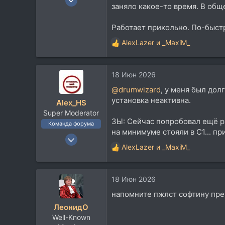
заняло какое-то время. В общ
1.485
1.041
Работает прикольно. По-быст
113
AlexLazer
и
_MaxiM_
Р
48
е
Санкт-Петербург
а
18 Июн 2026
к
ц
@drumwizard
, у меня был дол
и
установка неактивна.
Alex_HS
и
Super Moderator
:
ЗЫ: Сейчас попробовал ещё раз
Команда форума
на минимуме стояли в С1... п
19 Ноя 2002
AlexLazer
и
_MaxiM_
21.717
Р
е
33.735
а
113
18 Июн 2026
к
59
ц
напомните пжлст софтину пр
и
Москва
ЛеонидО
и
Well-Known
: