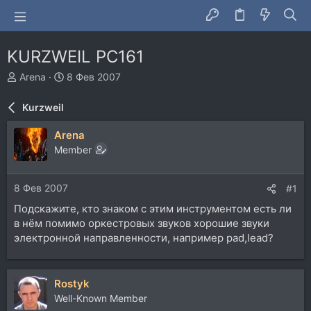
KURZWEIL PC161
А
Д
Arena
8 Фев 2007
в
а
т
т
Kurzweil
о
а
р
н
Arena
т
а
Member
е
ч
м
а
ы
л
8 Фев 2007
#1
а
Подскажите, кто знаком с этим инструментом есть ли
в нём помимо оркестровых звуков хорошие звуки
электронной направленности, например pad,lead?
Rostyk
Well-Known Member