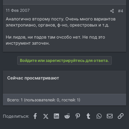
11 Фев 2007
#4
Аналогично второму посту. Очень много вариантов
электропиано, органов, ф-но, оркестровых и т.д.
Ни лидов, ни пэдов там очсобо нет. Не под это
инструмент заточен.
Войдите или зарегистрируйтесь для ответа.
Сейчас просматривают
Всего: 1 (пользователей: 0, гостей: 1)
Facebook
X (Twitter)
LinkedIn
Reddit
Pinterest
Tumblr
WhatsApp
Электр
Сс
Поделиться: