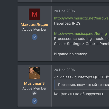
346
56
20 Ноя 2006
М
28
http://www.musicxp.net/hardwa
Параграф IRQ's
Максим Лядов
Active Member
http://www.musicxp.net/tuning_
27 Окт 2006
Processor scheduling should be
346
Start > Settings > Control Pa
56
И далее по списку.
28
20 Ноя 2006
<div class='quotetop'>QUOTE(\
Musicman3
Проверить возможный конфлик
Active Member
Конфликты не обнаружены.
9 Апр 2006
475