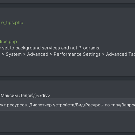
re_tips.php
tips.php
 set to background services and not Programs.
nel > System > Advanced > Performance Settings > Advanced Ta
"Максим Лядов\")</div>
т ресурсов. Диспетчер устройств/Вид/Ресурсы по типу/Запрос