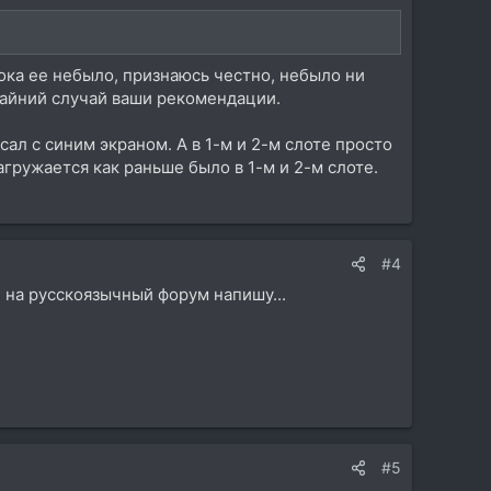
Пока ее небыло, признаюсь честно, небыло ни
крайний случай ваши рекомендации.
сал с синим экраном. А в 1-м и 2-м слоте просто
агружается как раньше было в 1-м и 2-м слоте.
#4
 на русскоязычный форум напишу...
#5