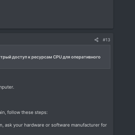
#13
трый доступ к ресурсам CPU для оперативного
mputer.
ain, follow these steps:
ion, ask your hardware or software manufacturer for