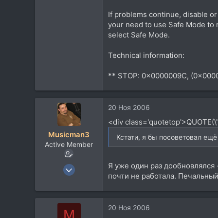
If problems continue, disable o
your need to use Safe Mode to 
select Safe Mode.
Technical information:
** STOP: 0x0000009C, (0x000
20 Ноя 2006
<div class='quotetop'>QUOTE(\
Musicman3
Кстати, я бы посоветовал ещё
Active Member
Я уже один раз дообновлялся 
9 Апр 2006
почти не работала. Печальный
475
125
43
20 Ноя 2006
М
45