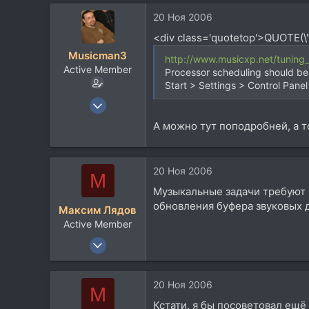
125
20 Ноя 2006
43
<div class='quotetop'>QUOTE(\
45
Musicman3
http://www.musicxp.net/tuning_
Санкт-Петербург
Active Member
Processor scheduling should be
Start > Settings > Control Pa
9 Апр 2006
475
А можно тут поподробней, а то
125
43
20 Ноя 2006
45
М
Санкт-Петербург
Музыкальные задачи требуют 
обновления буфера звуковых д
Максим Лядов
Active Member
27 Окт 2006
346
56
20 Ноя 2006
М
28
Кстати, я бы посоветовал ещё