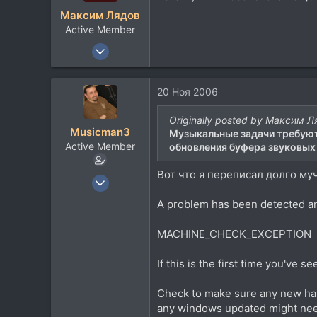
Максим Лядов
Active Member
27 Окт 2006
346
56
20 Ноя 2006
28
Originally posted by Максим 
Musicman3
Музыкальные задачи требуют
Active Member
обновления буфера звуковых 
Вот что я переписал долго муч
9 Апр 2006
475
A problem has been detected a
125
43
MACHINE_CHECK_EXCEPTION
45
If this is the first time you've 
Санкт-Петербург
Check to make sure any new hardw
any windows updated might ne