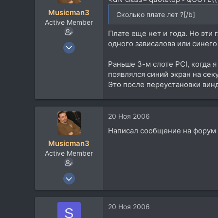
Musicman3
Сколько плате лет ?[/b]
Active Member
Плате еще нет и года. Но эти
одного зависалова или синего
9 Апр 2006
475
Раньше 3-м слоте PCI, когда я
125
появлялся синий экран на секу
43
Это после переустановки вин
45
Санкт-Петербург
20 Ноя 2006
Написал сообщение на форум т
Musicman3
Active Member
9 Апр 2006
475
125
20 Ноя 2006
S
43