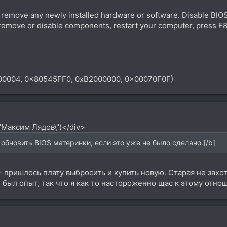
r remove any newly installed hardware or software. Disable BI
remove or disable components, restart your computer, press F8
00004, 0x80545FF0, 0xB2000000, 0x00070F0F)
"Максим Лядов\")</div>
 обновить BIOS материнки, если это уже не было сделано.[/b]
- пришлось плату выбросить и купить новую. Старая не захо
 был опыт, так что я как то настороженно щас к этому отнош