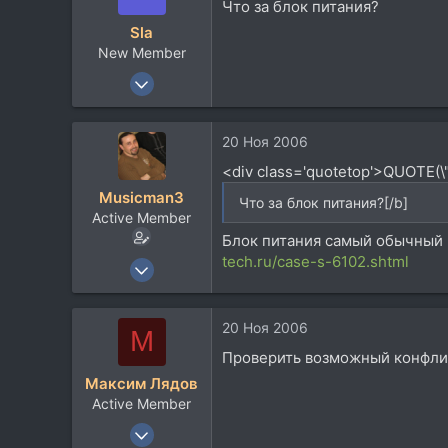
Что за блок питания?
45
Sla
Санкт-Петербург
New Member
20 Мар 2004
804
26
20 Ноя 2006
0
<div class='quotetop'>QUOTE(\"
62
Musicman3
Что за блок питания?[/b]
Active Member
Блок питания самый обычный
tech.ru/case-s-6102.shtml
9 Апр 2006
475
125
20 Ноя 2006
М
43
Проверить возможный конфлик
45
Максим Лядов
Санкт-Петербург
Active Member
27 Окт 2006