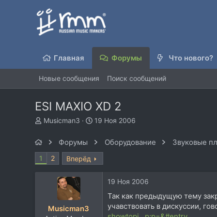
Главная
Форумы
Что нового?
Новые сообщения
Поиск сообщений
ESI MAXIO XD 2
А
Д
Musicman3
19 Ноя 2006
в
а
т
т
Форумы
Оборудование
Звуковые пл
о
а
р
н
1
2
Вперёд
т
а
е
ч
19 Ноя 2006
м
а
ы
л
Так как предыдущую тему закр
а
учавствовать в дискуссии, го
Musicman3
showtopi...p;p=&#entry