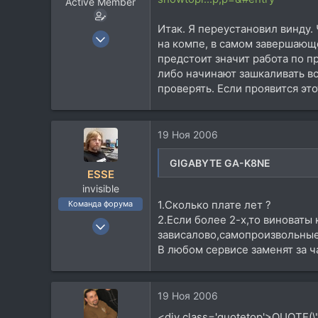
Active Member
Итак. Я переустановил винду.
9 Апр 2006
на компе, в самом завершающ
475
предстоит значит работа по п
125
либо начинают зашкаливать вс
проверять. Если проявится эт
43
45
Санкт-Петербург
19 Ноя 2006
GIGABYTE GA-K8NE
ESSE
invisible
1.Сколько плате лет ?
Команда форума
2.Если более 2-х,то виноваты
23 Сен 2006
зависалово,самопроизвольные
9.095
В любом сервисе заменят за ч
14.173
113
58
19 Ноя 2006
Москвы
<div class='quotetop'>QUOTE(\