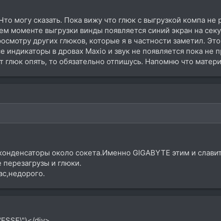
 Что могу сказать. Пока вижу что глюк с выгрузкой компа 
ем моменте выгрузки винды появляется синий экран на секу
росмотру других глюков, которые я в частности заметил. Эт
е индикаторы в дровах Maxio и звук не появляется пока не 
от глюк опять, то обязательно отпишусь. Напомню что мате
 конденсаторы около сокета.Именно GIGABYTE этим и славит
 перезагрузы и глюки.
ас,недорого.
"ESSE\")</div>