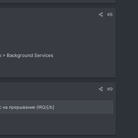
#8
b > Background Services
#9
 на прерывание (IRQ)[/b]