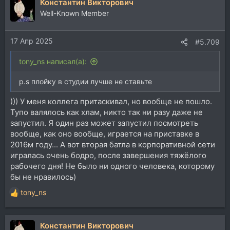
Константин Викторович
к
ц
Well-Known Member
и
и
17 Апр 2025
:
#5.709
tony_ns написал(а):
p.s плойку в студии лучше не ставьте
))) У меня коллега притаскивал, но вообще не пошло.
Тупо валялось как хлам, никто так ни разу даже не
запустил. Я один раз может запустил посмотреть
вообще, как оно вообще, играется на приставке в
2016м году... А вот вторая батла в корпоративной сети
игралась очень бодро, после завершения тяжёлого
рабочего дня! Не было ни одного человека, которому
бы не нравилось)
tony_ns
Р
е
а
Константин Викторович
к