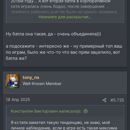
2016м году... А вот вторая батла в корпоративной
сети игралась очень бодро, после завершения
тяжёлого рабочего дня! Не было ни одного человека,
Нажмите для раскрытия...
которому бы не нравилось)
Ну батла она такая, да - очень объединяла)))
а подскажите - интересно же - ну примерный топ ваш
по играм, было же что-то что вас прям зацепило, вот
батла же?
tony_ns
Well-Known Member
18 Апр 2025
#5.725
Константин Викторович написал(а):
Я кстати заметил такую тенденцию, не знаю, моё
личное наблюдение, если в игре есть такая максима