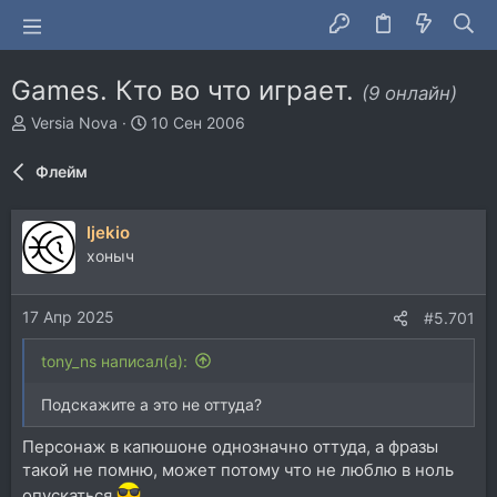
Games. Кто во что играет.
(9 онлайн)
А
Д
Versia Nova
10 Сен 2006
в
а
т
т
Флейм
о
а
р
н
т
а
ljekio
е
ч
хоныч
м
а
ы
л
а
17 Апр 2025
#5.701
tony_ns написал(а):
Подскажите а это не оттуда?
Персонаж в капюшоне однозначно оттуда, а фразы
такой не помню, может потому что не люблю в ноль
опускаться