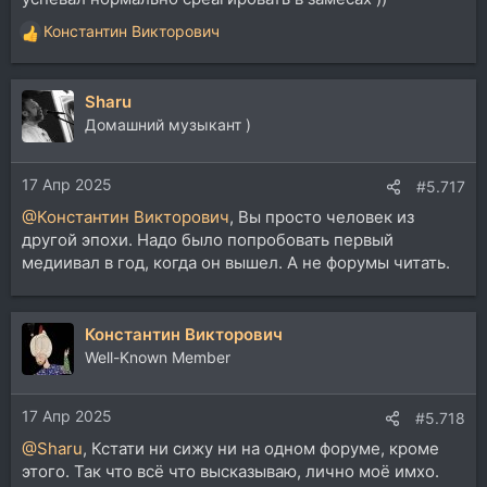
Константин Викторович
Р
е
а
Sharu
к
ц
Домашний музыкант )
и
и
17 Апр 2025
:
#5.717
@Константин Викторович
, Вы просто человек из
другой эпохи. Надо было попробовать первый
медиивал в год, когда он вышел. А не форумы читать.
Константин Викторович
Well-Known Member
17 Апр 2025
#5.718
@Sharu
, Кстати ни сижу ни на одном форуме, кроме
этого. Так что всё что высказываю, лично моё имхо.