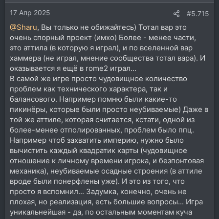
17 Апр 2025
#5.715
@Sharu
, Вы только не обижайтесь) Тотал вар это
очень спорный проект (имхо) Более - менее части,
это аттила (в которую я играл), и по вселенной вар
хаммера (не играл, мнение сообщества тотал вара). И
оказывается я ещё в rome2 играл...
В самой же игре просто чудовищное количество
проблем как технического характера, так и
балансового. Например помню были какие-то
пикинёры, которые были просто неубиваемые) Даже в
той же аттиле, которая считается, кстати, одной из
более-менее отполированных, проблем было ппц.
Например чтоб захватить империю, нужно было
вычистить каждый квадратик карты (чудовищное
отношение к личному времени игрока, и безпонтовая
механика), неубиваемые осадные строения (в аттиле
вроде были понерфлены уже). И это из того, что
просто я вспомнил... Задумка, конечно, очень не
плохая, но реализация, есть большие вопросы... Игра
уникальнейшая - да, по остальным моментам куча