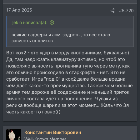
17 Апр 2025
#5.720
ljekio написал(а):
всякие ладдеры и апм-задроты, то все стало
зависеть от кликов
Вот кох2 - это удар в морду кнопочникам, буквально)
Да, там надо юзать клавиатуру активно, но чтоб это
позволяло выносить противника тупо через мету, как
это обычно происходило в старкрафте - нет. Это не
сработает. Игра "под 0" в кох2 даже больше вредна
чем даёт какое-то преимущество. Так как чем больше
армия тем дороже её содержание и меньший приток
личного состава идёт на пополнение. Чуваки из
релика вообще шарили за этот момент... Жаль что 3я
часть какое-то говно(((
Константин Викторович
Well-Known Member