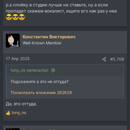
p.s плойку в студии лучше не ставьте, ну а если
пропадет скажем вокалист, ищите его как раз у нее
Константин Викторович
Well-Known Member
17 Апр 2025
#5.708
tony_ns написал(а):
Подскажите а это не оттуда?
Посмотреть вложение 262639
Да, это оттуда.
tony_ns
Р
е
а