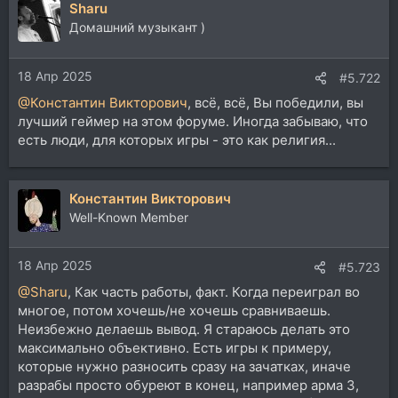
Sharu
к
ц
Домашний музыкант )
и
и
18 Апр 2025
:
#5.722
@Константин Викторович
, всё, всё, Вы победили, вы
лучший геймер на этом форуме. Иногда забываю, что
есть люди, для которых игры - это как религия...
Константин Викторович
Well-Known Member
18 Апр 2025
#5.723
@Sharu
, Как часть работы, факт. Когда переиграл во
многое, потом хочешь/не хочешь сравниваешь.
Неизбежно делаешь вывод. Я стараюсь делать это
максимально объективно. Есть игры к примеру,
которые нужно разносить сразу на зачатках, иначе
разрабы просто обуреют в конец, например арма 3,