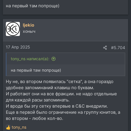
на первый там попроще)
ljekio
хоныч
17 Апр 2025
#5.704
tony_ns написал(а):
на первый там попроще)
Ну не, во втором появилась "сетка", а она гораздо
удобнее запоминаний клавиш по буквам.
И работают они на все фракции. не надо отдельные
для каждой расы запоминать.
И вроде бы эту сетку впервые в C&C внедрили.
Еще в первой было ограничение на группу юнитов, а
во втором - любое кол-во.
tony_ns
Р