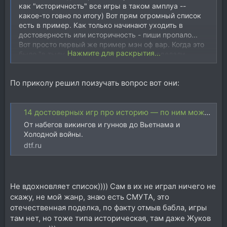
как "историчность" все игры в таком амплуа --
какое-то говно по итогу) Вот прям огромный список
есть в пример. Как только начинают уходить в
достоверность или историчность - пиши пропало...
Вот просто первый же пример мэн оф вар. Когда это
Нажмите для раскрытия...
было "в тылу врага" - иц окей, как они сделали
исторические битвы, ну например миссия "кёльнская
пантера", - это просто пздосия... Не удивительно что
По приколу решил поизучать вопрос вот они:
лучшие части тотал вара, это как раз части по миру
вархаммера)))
14 достоверных игр про историю — по ним можно учиться и образовываться — Игры на DTF
От набегов викингов и гуннов до Вьетнама и
Холодной войны.
dtf.ru
Не вдохновляет список)))) Сам в их не играл ничего не
скажу, не мой жанр, знаю есть СМУТА, это
отечественная поделка, по факту отмыв бабла, игры
там нет, но тоже типа историческая, там даже Жуков