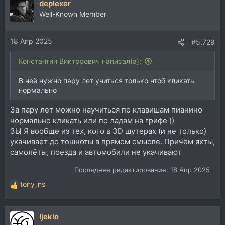
deplexer
к
ц
Well-Known Member
и
и
18 Апр 2025
:
#5.729
Константин Викторович написал(а):
В неё нужно пару лет учиться только чтоб кликать
нормально
За пару лет можно научиться по клавишам пианино
нормально кликать или по ладам на грифе ))
ЗЫ Я вообще из тех, кого в 3D шутерах (и не только)
укачивает до тошноты в прямом смысле. Причём яхты,
самолёты, поезда и автомобили не укачивают
Последнее редактирование:
18 Апр 2025
tony_ns
Р
е
а
ljekio
к