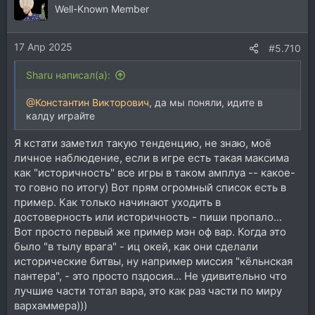
ц
Well-Known Member
и
и
17 Апр 2025
:
#5.710
Sharu написал(а):
@Константин Викторович
, да мы поняли, идите в
калду играйте
Я кстати заметил такую тенденцию, не знаю, моё
личное наблюдение, если в игре есть такая максима
как "историчность" все игры в таком амплуа -- какое-
то говно по итогу) Вот прям огромный список есть в
пример. Как только начинают уходить в
достоверность или историчность - пиши пропало...
Вот просто первый же пример мэн оф вар. Когда это
было "в тылу врага" - иц окей, как они сделали
исторические битвы, ну например миссия "кёльнская
пантера", - это просто пздосия... Не удивительно что
лучшие части тотал вара, это как раз части по миру
вархаммера)))