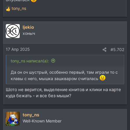
tony_ns
Р
е
а
ljekio
к
ц
хоныч
и
и
17 Апр 2025
:
#5.702
tony_ns написал(а):
Да он оч шустрый, особенно первый, там играли то с
клавы с него, мышка зашкваром считалась
Шото не верится, выделение юнитов и клики на карте
куда бежать - и все без мыши?
tony_ns
Well-Known Member