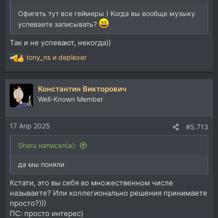
Офигеть тут все геймеры ) Когда вы вообще музыку
успеваете записывать?
Так и не успевают, некогда))
tony_ns
и
deplexer
Р
е
а
Константин Викторович
к
ц
Well-Known Member
и
и
17 Апр 2025
:
#5.713
Sharu написал(а):
да мы поняли
Кстати, это вы себя во множественном числе
называете? Или коллегионально решения принимаете
просто?)))
ПС: просто интерес)