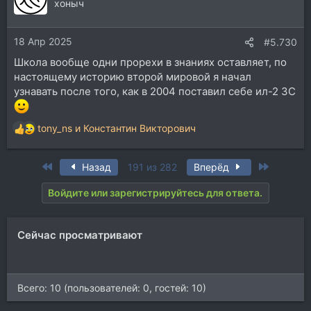
ц
хоныч
и
и
18 Апр 2025
:
#5.730
Школа вообще одни прорехи в знаниях оставляет, по
настоящему историю второй мировой я начал
узнавать после того, как в 2004 поставил себе ил-2 ЗС
tony_ns
и
Константин Викторович
Р
е
а
First
Last
Назад
191 из 282
Вперёд
к
ц
Войдите или зарегистрируйтесь для ответа.
и
и
:
Сейчас просматривают
Всего: 10 (пользователей: 0, гостей: 10)