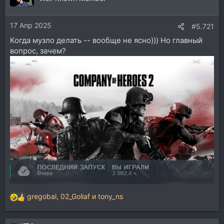
17 Апр 2025
#5.721
Когда музло делать -- вообще не ясно))) Но главный
вопрос, зачем?
gregobal
,
02_Goliaf
и
tony_ns
Р
е
а