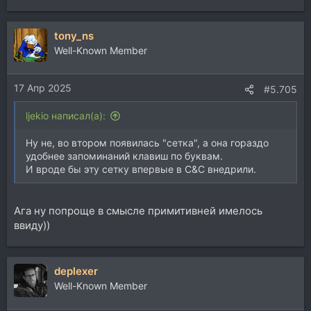
е
а
tony_ns
к
ц
Well-Known Member
и
и
17 Апр 2025
:
#5.705
ljekio написал(а):
Ну не, во втором появилась "сетка", а она гораздо
удобнее запоминаний клавиш по буквам.
И вроде бы эту сетку впервые в C&C внедрили.
Ага ну попроще в смысле примитивней имелось
ввиду))
deplexer
Well-Known Member