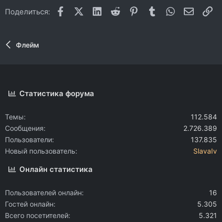
Facebook
X (Twitter)
LinkedIn
Reddit
Pinterest
Tumblr
WhatsApp
Электр
Сс
Поделиться:
Флейм
Статистика форума
Темы
112.584
Сообщения
2.726.389
Пользователи
137.835
Новый пользователь
SlavaIv
Онлайн статистика
Пользователей онлайн
16
Гостей онлайн
5.305
Всего посетителей
5.321