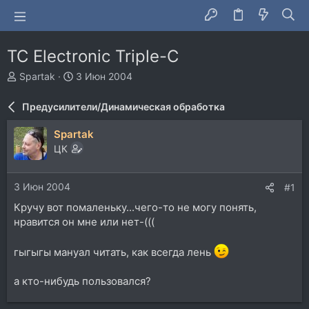
TC Electronic Triple-C
А
Д
Spartak
3 Июн 2004
в
а
т
т
Предусилители/Динамическая обработка
о
а
р
н
Spartak
т
а
ЦК
е
ч
м
а
ы
л
3 Июн 2004
#1
а
Кручу вот помаленьку...чего-то не могу понять,
нравится он мне или нет-(((
гыгыгы мануал читать, как всегда лень
а кто-нибудь пользовался?