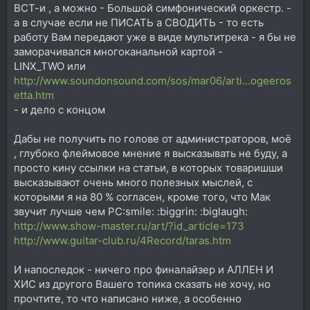
ВСТ-и , а можно - Большой симфонический оркестр. -
а в случае если не ПИСАТЬ а СВОДИТЬ - то есть
работу Вам передают уже в виде мультитрека - я бы не
заморачивался многоканальной картой -
LINX_TWO или
http://www.soundonsound.com/sos/mar06/arti...ogeeros
etta.htm
- и дело с концом
Дабы не получить по голове от администраторов, моё
, глубоко флеймовое мнение я высказывать не буду, а
просто кину ссылки на статьи, в которых товаришши
высказывают очень много полезных мыслей, с
которыми я на 80 % согласен, кроме того, что Мак
звучит лучше чем РС:smile: :biggrin: :biglaugh:
http://www.show-master.ru/art/?id_article=173
http://www.guitar-club.ru/4Record/taras.htm
И напоследок - ничего про финалайзер и АЛЛЕН И
ХИС из другого Вашего топика сказать не хочу, но
прочтите, то что написано ниже, а особенно