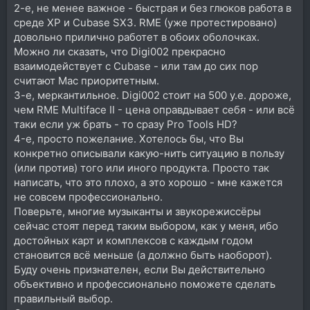
2-е, не менее важное - быстрая и без глюков работа в
среде XP и Cubase SX3. RME (уже протестировано)
довольно прилично работет в обоих оболочках.
Можно ли сказать, что Digi002 прекрасно
взаимодействует с Cubase - или там до сих пор
считают Mac приоритетным.
3-е, меркантильное. Digi002 стоит на 500 у.е. дороже,
чем RME Multiface II - цена оправдывает себя - или всё
таки если уж брать - то сразу Pro Tools HD?
4-е, просто пожелание. Хотелось бы, что Вы
конкретно описывали какую-нить ситуацию в пользу
(или против) того или иного продукта. Просто так
написать, что это плохо, а это хорошо - мне кажется
не совсем профессионально.
Поверьте, многие музыканты и звукорежиссёры
сейчас стоят перед таким выбором, как у меня, ибо
достойных карт и комплексов с каждым годом
становится всё меньше (а должно быть наоборот).
Буду очень признателен, если Вы действительно
объективно и профессионально поможете сделать
правильный выбор.