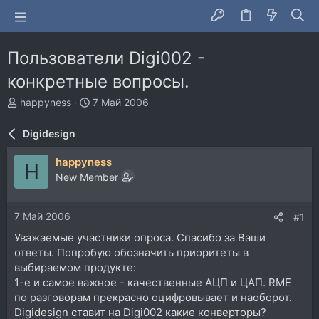
Пользователи Digi002 -
конкретные вопросы.
А
Д
happyness
7 Май 2006
в
а
т
т
Digidesign
о
а
р
н
happyness
H
т
а
New Member
е
ч
м
а
ы
л
7 Май 2006
#1
а
Уважаемые участники опроса. Спасибо за Ваши
ответы. Попробую обозначить приоритеты в
выбираемом продукте:
1-е и самое важное - качественные АЦП и ЦАП. RME
по разговорам прекрасно оцифровывает и наоборот.
Digidesign ставит на Digi002 какие конверторы?