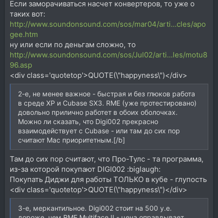
Если заморачиваться насчет конвертеров, то уже о
таких вот:
http://www.soundonsound.com/sos/mar04/arti...cles/apo
gee.htm
ну или если по деньгам сложно, то
http://www.soundonsound.com/sos/Jul02/arti...les/motu8
96.asp
<div class='quotetop'>QUOTE(\"happyness\")</div>
2-е, не менее важное - быстрая и без глюков работа
в среде XP и Cubase SX3. RME (уже протестировано)
довольно прилично работет в обоих оболочках.
Можно ли сказать, что Digi002 прекрасно
взаимодействует с Cubase - или там до сих пор
считают Mac приоритетным.[/b]
Там до сих пор считают, что Про-Тулс - та программа,
из-за которой покупают DIGI002 :biglaugh:
Покупать Диджи для работы ТОЛЬКО в кубе - глупость
<div class='quotetop'>QUOTE(\"happyness\")</div>
3-е, меркантильное. Digi002 стоит на 500 у.е.
дороже, чем RME Multiface II - цена оправдывает