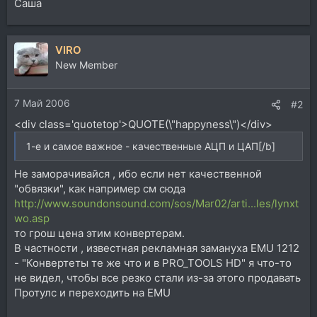
Саша
VIRO
New Member
7 Май 2006
#2
<div class='quotetop'>QUOTE(\"happyness\")</div>
1-е и самое важное - качественные АЦП и ЦАП[/b]
Не заморачивайся , ибо если нет качественной
"обвязки", как например см сюда
http://www.soundonsound.com/sos/Mar02/arti...les/lynxt
wo.asp
то грош цена этим конвертерам.
В частности , известная рекламная замануха EMU 1212
- "Конвертеты те же что и в PRO_TOOLS HD" я что-то
не видел, чтобы все резко стали из-за этого продавать
Протулс и переходить на EMU