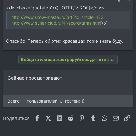
<div class='quotetop'>QUOTE(\"VIRO\")</div>
http://www.show-master.ru/art/?id_article=173
http://www.guitar-club.ru/4Record/taras.htm
[/b]
Спасибо! Теперь об этих красавцах тоже знать буду.
Войдите или зарегистрируйтесь для ответа.
Сейчас просматривают
Всего: 1 (пользователей: 0, гостей: 1)
Facebook
X (Twitter)
LinkedIn
Reddit
Pinterest
Tumblr
WhatsApp
Электр
Сс
Поделиться: